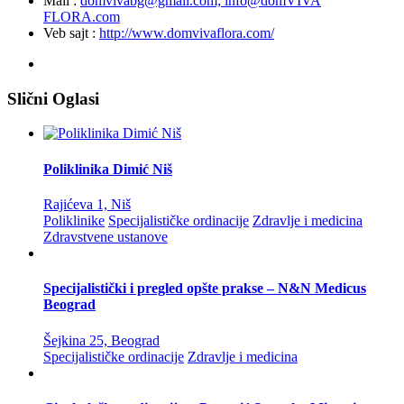
Mail :
domvivabg@gmail.com; info@domVIVA
FLORA.com
Veb sajt :
http://www.domvivaflora.com/
Slični Oglasi
Poliklinika Dimić Niš
Rajićeva 1, Niš
Poliklinike
Specijalističke ordinacije
Zdravlje i medicina
Zdravstvene ustanove
Specijalistički i pregled opšte prakse – N&N Medicus
Beograd
Šejkina 25, Beograd
Specijalističke ordinacije
Zdravlje i medicina