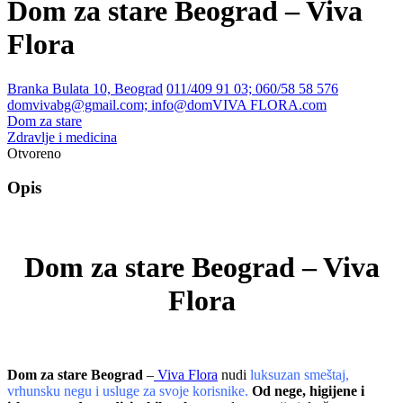
Dom za stare Beograd – Viva
Flora
Branka Bulata 10, Beograd
011/409 91 03; 060/58 58 576
domvivabg@gmail.com; info@domVIVA FLORA.com
Dom za stare
Zdravlje i medicina
Otvoreno
Opis
Dom za stare Beograd – Viva
Flora
Dom za stare Beograd
–
Viva Flora
nudi
luksuzan smeštaj,
vrhunsku negu i usluge za svoje korisnike.
Od nege, higijene i