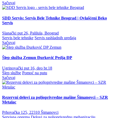
Sačuvaj
SDD Servis: Servis Bele Tehnike Beograd | Ovlašćeni Beko
Servis
Slanački put 26, Palilula, Beograd
Servis bele tehnike
Servis rashladnih uređaja
Sačuvaj
Šlep služba Zemun Đurković Pedja ĐP
Ugrinovački put 16, deo br.18
Šlep službe
Pomoć na putu
Sačuvaj
Rezervni delovi za poljoprivredne mašine Šimanovci – SZR
Metalac
Prhovačka 125, 22310 Šimanovci
Servisna oprema
Delovi za poljoprivrednu mehanizaciju