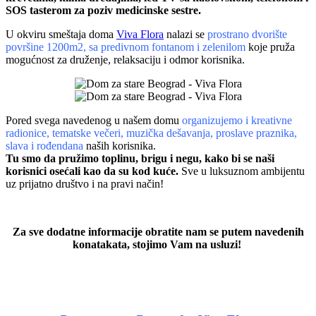
SOS tasterom za poziv medicinske sestre.
U okviru smeštaja doma
Viva Flora
nalazi se
prostrano dvorište
površine 1200m2, sa predivnom fontanom i zelenilom
koje pruža
mogućnost za druženje, relaksaciju i odmor korisnika.
Pored svega navedenog u našem domu
organizujemo i kreativne
radionice, tematske večeri, muzička dešavanja, proslave praznika,
slava i rođendana
naših korisnika.
Tu smo da pružimo toplinu, brigu i negu, kako bi se naši
korisnici osećali kao da su kod kuće.
Sve u luksuznom ambijentu
uz prijatno društvo i na pravi način!
Za sve dodatne informacije obratite nam se putem navedenih
konatakata, stojimo Vam na usluzi!