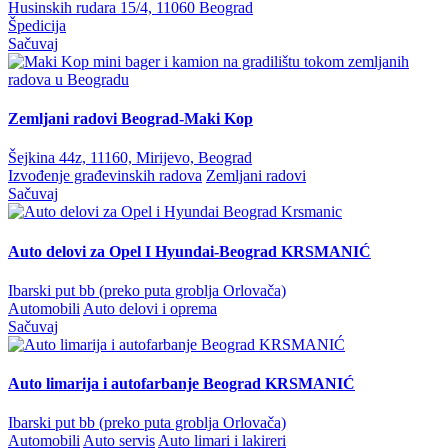
Husinskih rudara 15/4, 11060 Beograd
Špedicija
Sačuvaj
Zemljani radovi Beograd-Maki Kop
Šejkina 44z, 11160, Mirijevo, Beograd
Izvođenje građevinskih radova
Zemljani radovi
Sačuvaj
Auto delovi za Opel I Hyundai-Beograd KRSMANIĆ
Ibarski put bb (preko puta groblja Orlovača)
Automobili
Auto delovi i oprema
Sačuvaj
Auto limarija i autofarbanje Beograd KRSMANIĆ
Ibarski put bb (preko puta groblja Orlovača)
Automobili
Auto servis
Auto limari i lakireri