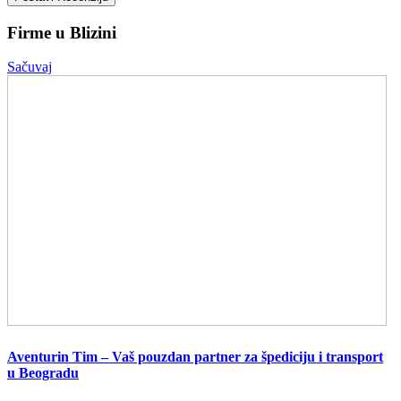
Firme u Blizini
Sačuvaj
Aventurin Tim – Vaš pouzdan partner za špediciju i transport
u Beogradu