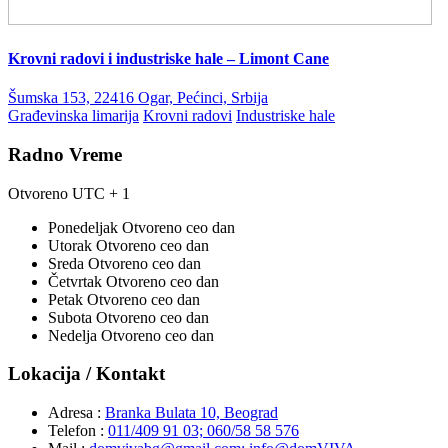
Krovni radovi i industriske hale – Limont Cane
Šumska 153, 22416 Ogar, Pećinci, Srbija
Građevinska limarija
Krovni radovi
Industriske hale
Radno Vreme
Otvoreno
UTC + 1
Ponedeljak
Otvoreno ceo dan
Utorak
Otvoreno ceo dan
Sreda
Otvoreno ceo dan
Četvrtak
Otvoreno ceo dan
Petak
Otvoreno ceo dan
Subota
Otvoreno ceo dan
Nedelja
Otvoreno ceo dan
Lokacija / Kontakt
Adresa :
Branka Bulata 10, Beograd
Telefon :
011/409 91 03; 060/58 58 576