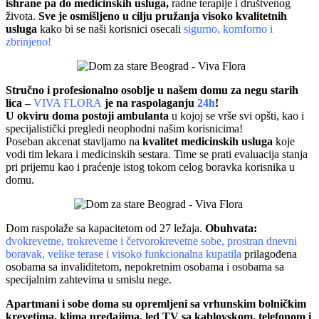
ishrane pa do medicinskih usluga,
radne terapije i društvenog
života.
Sve je osmišljeno u cilju pružanja visoko kvalitetnih
usluga
kako bi se naši korisnici osecali
sigurno, komforno i
zbrinjeno!
Stručno i profesionalno osoblje u našem domu za negu starih
lica –
VIVA FLORA
je na raspolaganju
24h
!
U okviru doma postoji ambulanta
u kojoj se vrše svi opšti, kao i
specijalistički pregledi neophodni našim korisnicima!
Poseban akcenat stavljamo na
kvalitet medicinskih usluga
koje
vodi tim lekara i medicinskih sestara. Time se prati evaluacija stanja
pri prijemu kao i praćenje istog tokom celog boravka korisnika u
domu.
Dom raspolaže sa kapacitetom od 27 ležaja.
Obuhvata:
dvokrevetne, trokrevetne i četvorokrevetne sobe, prostran dnevni
boravak, velike terase i visoko funkcionalna kupatila
prilagođena
osobama sa invaliditetom, nepokretnim osobama i osobama sa
specijalnim zahtevima u smislu nege.
Apartmani i sobe doma su opremljeni sa vrhunskim bolničkim
krevetima, klima uređajima, led TV sa kablovskom, telefonom i