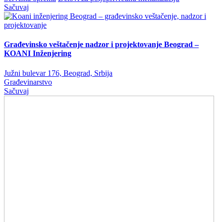
Sačuvaj
Građevinsko veštačenje nadzor i projektovanje Beograd –
KOANI Inženjering
Južni bulevar 176, Beograd, Srbija
Građevinarstvo
Sačuvaj