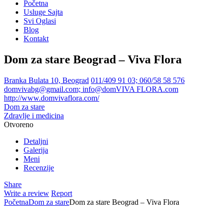
Početna
Usluge Sajta
Svi Oglasi
Blog
Kontakt
Dom za stare Beograd – Viva Flora
Branka Bulata 10, Beograd
011/409 91 03; 060/58 58 576
domvivabg@gmail.com; info@domVIVA FLORA.com
http://www.domvivaflora.com/
Dom za stare
Zdravlje i medicina
Otvoreno
Detaljni
Galerija
Meni
Recenzije
Share
Write a review
Report
Početna
Dom za stare
Dom za stare Beograd – Viva Flora