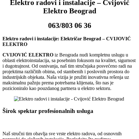
Elektro radovi i instalacije – Cvijović
Elektro Beograd
0
63/803 06 36
Elektro radovi i instalacije:
Električar Beograd – CVIJOVIĆ
ELEKTRO
CVIJOVIĆ ELEKTRO
iz Beograda nudi kompletnu uslugu u
oblasti elektroinstalacija, sa posebnim fokusom na kvalitet, sigurnost
i dugotrajnost. Od osnivanja, naš tim stručnjaka posvećeno radi na
projektima različitih obima, od stambenih i poslovnih prostora do
industrijskih objekata. Naša vizija je pružiti inovativna rešenja uz
maksimalnu pažnju prema potrebama klijenata, što nas je
pozicioniralo kao pouzdanog partnera u elektro sektoru.
Širok spektar profesionalnih usluga
Naš stručni tim obavlja sve vrste elektro radova, od osnovnih