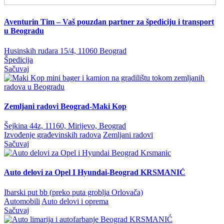
Aventurin Tim – Vaš pouzdan partner za špediciju i transport
u Beogradu
Husinskih rudara 15/4, 11060 Beograd
Špedicija
Sačuvaj
Zemljani radovi Beograd-Maki Kop
Šejkina 44z, 11160, Mirijevo, Beograd
Izvođenje građevinskih radova
Zemljani radovi
Sačuvaj
Auto delovi za Opel I Hyundai-Beograd KRSMANIĆ
Ibarski put bb (preko puta groblja Orlovača)
Automobili
Auto delovi i oprema
Sačuvaj