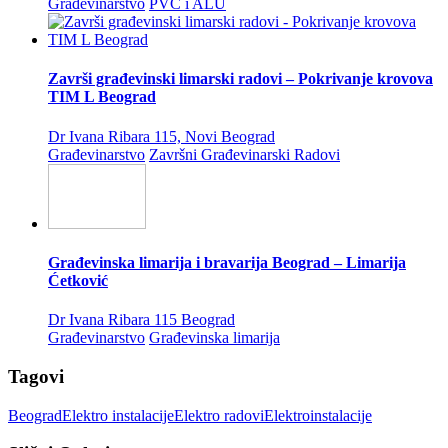
Građevinarstvo
PVC i ALU
Završi građevinski limarski radovi – Pokrivanje krovova
TIM L Beograd
Dr Ivana Ribara 115, Novi Beograd
Građevinarstvo
Završni Građevinarski Radovi
Građevinska limarija i bravarija Beograd – Limarija
Ćetković
Dr Ivana Ribara 115 Beograd
Građevinarstvo
Građevinska limarija
Tagovi
Beograd
Elektro instalacije
Elektro radovi
Elektroinstalacije