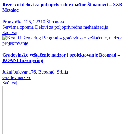
Rezervni delovi za poljoprivredne mašine Šimanovci – SZR
Metalac
Prhovačka 125, 22310 Šimanovci
Servisna oprema
Delovi za poljoprivrednu mehanizaciju
Sačuvaj
Građevinsko veštačenje nadzor i projektovanje Beograd –
KOANI Inženjering
Južni bulevar 176, Beograd, Srbija
Građevinarstvo
Sačuvaj