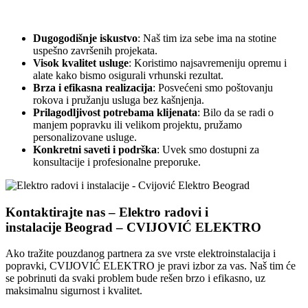
Dugogodišnje iskustvo
: Naš tim iza sebe ima na stotine
uspešno završenih projekata.
Visok kvalitet usluge
: Koristimo najsavremeniju opremu i
alate kako bismo osigurali vrhunski rezultat.
Brza i efikasna realizacija
: Posvećeni smo poštovanju
rokova i pružanju usluga bez kašnjenja.
Prilagodljivost potrebama klijenata
: Bilo da se radi o
manjem popravku ili velikom projektu, pružamo
personalizovane usluge.
Konkretni saveti i podrška
: Uvek smo dostupni za
konsultacije i profesionalne preporuke.
Kontaktirajte nas – Elektro radovi i
instalacije Beograd – CVIJOVIĆ ELEKTRO
Ako tražite pouzdanog partnera za sve vrste elektroinstalacija i
popravki, CVIJOVIĆ ELEKTRO je pravi izbor za vas. Naš tim će
se pobrinuti da svaki problem bude rešen brzo i efikasno, uz
maksimalnu sigurnost i kvalitet.