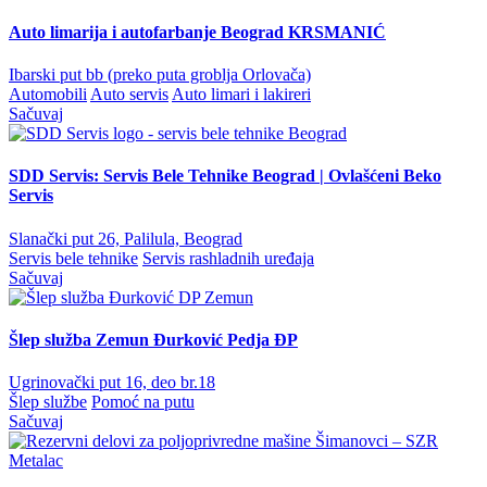
Auto limarija i autofarbanje Beograd KRSMANIĆ
Ibarski put bb (preko puta groblja Orlovača)
Automobili
Auto servis
Auto limari i lakireri
Sačuvaj
SDD Servis: Servis Bele Tehnike Beograd | Ovlašćeni Beko
Servis
Slanački put 26, Palilula, Beograd
Servis bele tehnike
Servis rashladnih uređaja
Sačuvaj
Šlep služba Zemun Đurković Pedja ĐP
Ugrinovački put 16, deo br.18
Šlep službe
Pomoć na putu
Sačuvaj