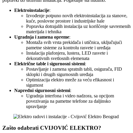
popravki do složenih instalacija. Pogledajte šta nudimo:
Elektroinstalacije
:
Izvođenje potpuno novih elektroinstalacija za stanove,
kuće, poslovne prostore i industrijske hale
Popravka dotrajalih instalacija uz korišćenje savremenih
materijala i tehnika
Ugradnja i zamena opreme
:
Montaža svih vrsta prekidača i utičnica, uključujući
pametne sisteme za kontrolu rasvete i uređaja
Instalacija plafonjera, lustera, LED rasvete i
dekorativnih svetlosnih elemenata
Električne table i sigurnosni sistemi
:
Postavljanje i zamena spratnih tabli, osigurača, FID
sklopki i drugih sigurnosnih uređaja
Optimizacija elektro mreže za veću efikasnost i
sigurnost
Napredni sigurnosni sistemi
:
Ugradnja interfona i video nadzora, sa opcijom
povezivanja na pametne telefone za daljinsko
upravljanje
Zašto odabrati CVIJOVIĆ ELEKTRO?