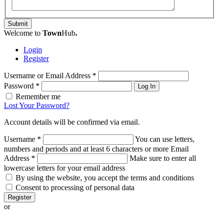
Submit
Welcome to
Town
Hub
.
Login
Register
Username or Email Address
*
Password
*
Log In
Remember me
Lost Your Password?
Account details will be confirmed via email.
Username
*
You can use letters,
numbers and periods and at least 6 characters or more
Email
Address
*
Make sure to enter all
lowercase letters for your email address
By using the website, you accept the terms and conditions
Consent to processing of personal data
Register
or