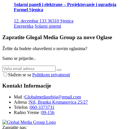
Solarni paneli i elektrane – Projektovanje i ugradnja
Formel Sjenica
12. decembar 133 36310 Sjenica
Energetika
Solarni sistemi
Zapratite Glogal Media Group za nove
Oglase
Želite da budete obavešteni o novim oglasima?
Samo se prijavite..
Slažem se sa
Politikom privatnosti
Kontakt
Informacije
Mail :
Globalmediasrbija@gmail.com
Adresa :
Niš, Branka Krsmanovica 25/27
Telefon :
060-3373731
Radno Vreme :
09-15h
Zapratite nas: