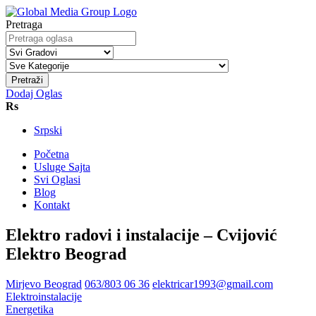
Pretraga
Pretraži
Dodaj Oglas
Rs
Srpski
Početna
Usluge Sajta
Svi Oglasi
Blog
Kontakt
Elektro radovi i instalacije – Cvijović
Elektro Beograd
Mirjevo Beograd
063/803 06 36
elektricar1993@gmail.com
Elektroinstalacije
Energetika