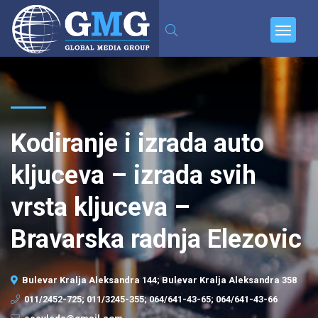
Kodiranje i izrada auto
kljuceva – izrada svih
vrsta kljuceva –
Bravarska radnja Elezovic
Bulevar Kralja Aleksandra 144; Bulevar Kralja Aleksandra 358
011/2452-725; 011/3245-355; 064/641-43-65; 064/641-43-66