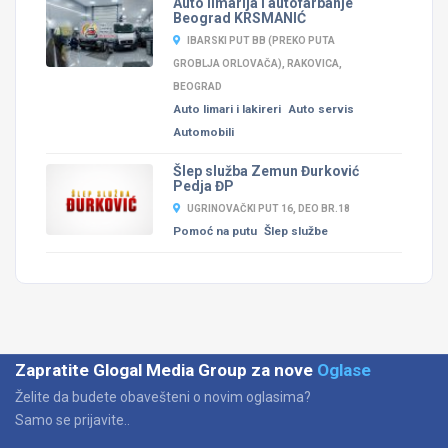
Auto limarija i autofarbanje
Beograd KRSMANIĆ
IBARSKI PUT BB (PREKO PUTA
GROBLJA ORLOVAČA), RAKOVICA,
BEOGRAD
Auto limari i lakireri
Auto servis
Automobili
Šlep služba Zemun Đurković
Pedja ĐP
UGRINOVAČKI PUT 16, DEO BR.18
Pomoć na putu
Šlep službe
Zapratite Glogal Media Group za nove
Oglase
Želite da budete obavešteni o novim oglasima?
Samo se prijavite..