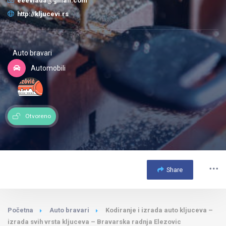
eeevlada@gmail.com
http://kljucevi.rs
Auto bravari
Automobili
Otvoreno
Share
Početna
Auto bravari
Kodiranje i izrada auto kljuceva –
izrada svih vrsta kljuceva – Bravarska radnja Elezovic