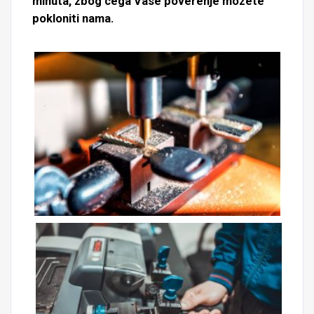
minuta, zbog cega Vase poverenje mozete
pokloniti nama.