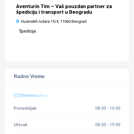
Aventurin Tim – Vaš pouzdan partner za
Ze
špediciju i transport u Beogradu
Š
Husinskih rudara 15/4, 11060 Beograd
I
Špedicija
Radno Vreme
Otvoreno
UTC + 1
Ponedeljak
08:00 - 19:00
Utorak
08:00 - 19:00