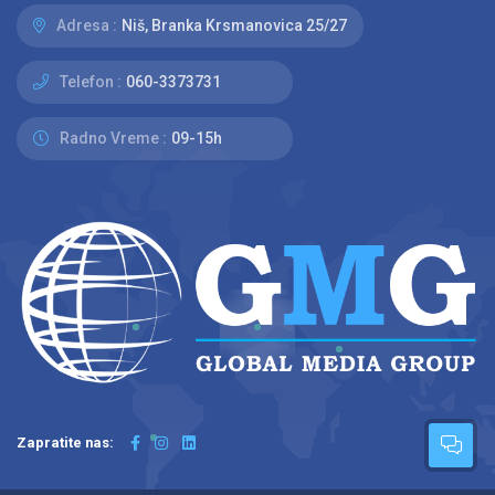
Adresa :
Niš, Branka Krsmanovica 25/27
Telefon :
060-3373731
Radno Vreme :
09-15h
Zapratite nas: