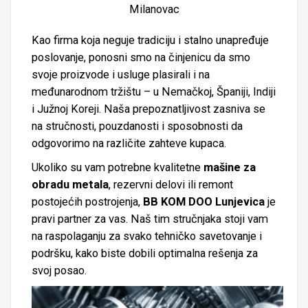
Kao firma koja neguje tradiciju i stalno unapređuje
poslovanje, ponosni smo na činjenicu da smo
svoje proizvode i usluge plasirali i na
međunarodnom tržištu – u Nemačkoj, Španiji, Indiji
i Južnoj Koreji. Naša prepoznatljivost zasniva se
na stručnosti, pouzdanosti i sposobnosti da
odgovorimo na različite zahteve kupaca.
Ukoliko su vam potrebne kvalitetne
mašine za
obradu metala
, rezervni delovi ili remont
postojećih postrojenja,
BB KOM DOO Lunjevica
je
pravi partner za vas. Naš tim stručnjaka stoji vam
na raspolaganju za svako tehničko savetovanje i
podršku, kako biste dobili optimalna rešenja za
svoj posao.