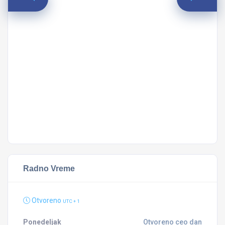
Or
Mi
B
Radno Vreme
Otvoreno
UTC + 1
Ponedeljak
Otvoreno ceo dan