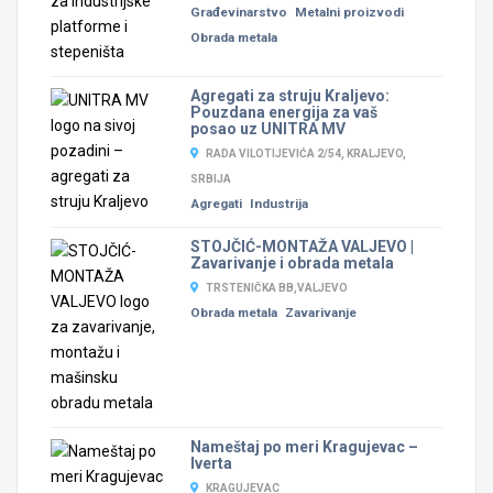
Građevinarstvo
Metalni proizvodi
Obrada metala
Agregati za struju Kraljevo:
Pouzdana energija za vaš
posao uz UNITRA MV
RADA VILOTIJEVIĆA 2/54, KRALJEVO,
SRBIJA
Agregati
Industrija
STOJČIĆ-MONTAŽA VALJEVO |
Zavarivanje i obrada metala
TRSTENIČKA BB,VALJEVO
Obrada metala
Zavarivanje
Nameštaj po meri Kragujevac –
Iverta
KRAGUJEVAC