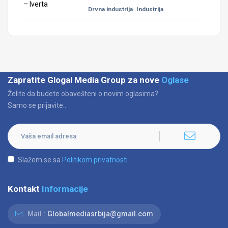
Drvna industrija
Industrija
Zapratite Glogal Media Group za nove
Oglase
Želite da budete obavešteni o novim oglasima?
Samo se prijavite..
Slažem se sa
Politikom privatnosti
Kontakt
Informacije
Mail :
Globalmediasrbija@gmail.com