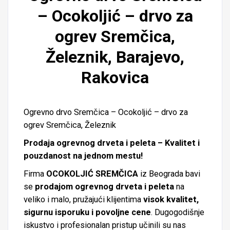
– Ocokoljić – drvo za
ogrev Sremčica,
Železnik, Barajevo,
Rakovica
Ogrevno drvo Sremčica – Ocokoljić – drvo za
ogrev Sremčica, Železnik
Prodaja ogrevnog drveta i peleta – Kvalitet i
pouzdanost na jednom mestu!
Firma
OCOKOLJIĆ
SREMČICA
iz
Beograda
bavi
se
prodajom ogrevnog drveta i peleta
na
veliko i malo, pružajući klijentima
visok kvalitet,
sigurnu isporuku i povoljne cene
. Dugogodišnje
iskustvo i profesionalan pristup učinili su nas