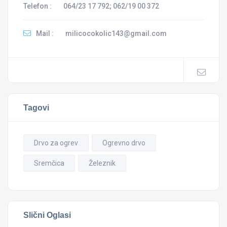
Telefon :
064/23 17 792; 062/19 00 372
Mail :
milicocokolic143@gmail.com
Tagovi
Drvo za ogrev
Ogrevno drvo
Sremčica
Železnik
Slični Oglasi