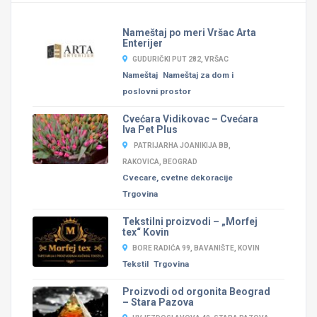
Nameštaj po meri Vršac Arta
Enterijer
GUDURIČKI PUT 282, VRŠAC
Nameštaj
Nameštaj za dom i
poslovni prostor
Cvećara Vidikovac – Cvećara
Iva Pet Plus
PATRIJARHA JOANIKIJA BB,
RAKOVICA, BEOGRAD
Cvecare, cvetne dekoracije
Trgovina
Tekstilni proizvodi – „Morfej
tex“ Kovin
BORE RADIĆA 99, BAVANIŠTE, KOVIN
Tekstil
Trgovina
Proizvodi od orgonita Beograd
– Stara Pazova