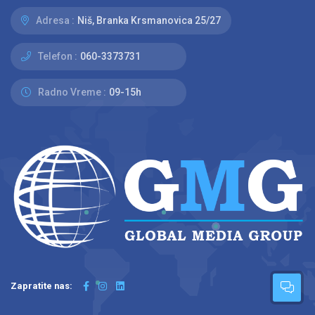
Adresa :
Niš, Branka Krsmanovica 25/27
Telefon :
060-3373731
Radno Vreme :
09-15h
Zapratite nas: