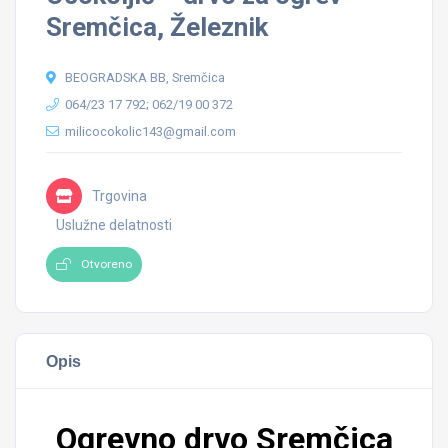
Sremčica, Železnik
BEOGRADSKA BB, Sremčica
064/23 17 792; 062/19 00 372
milicocokolic143@gmail.com
Trgovina
Uslužne delatnosti
Otvoreno
Opis
Ogrevno drvo Sremčica