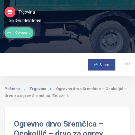
Trgovina
Uslužne delatnosti
Otvoreno
Share
Početna
Trgovina
Ogrevno drvo Sremčica – Ocokoljić –
drvo za ogrev Sremčica, Železnik
Ogrevno drvo Sremčica –
Ocokoljić – drvo za ogrev