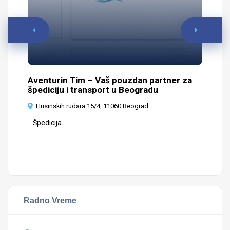
Aventurin Tim – Vaš pouzdan partner za
Ze
špediciju i transport u Beogradu
Š
Husinskih rudara 15/4, 11060 Beograd
I
Špedicija
Radno Vreme