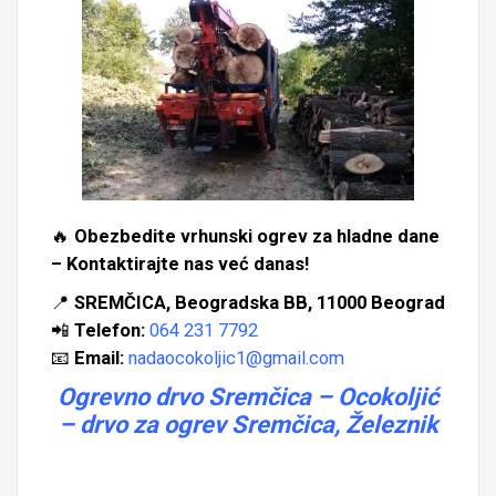
🔥
Obezbedite vrhunski ogrev za hladne dane
– Kontaktirajte nas već danas!
📍
SREMČICA, Beogradska BB, 11000 Beograd
📲
Telefon:
064 231 7792
📧
Email:
nadaocokoljic1@gmail.com
Ogrevno drvo Sremčica – Ocokoljić
– drvo za ogrev Sremčica, Železnik