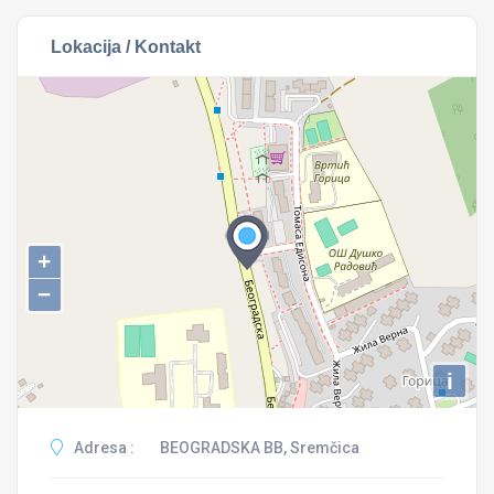
Lokacija / Kontakt
+
−
i
Adresa :
BEOGRADSKA BB, Sremčica