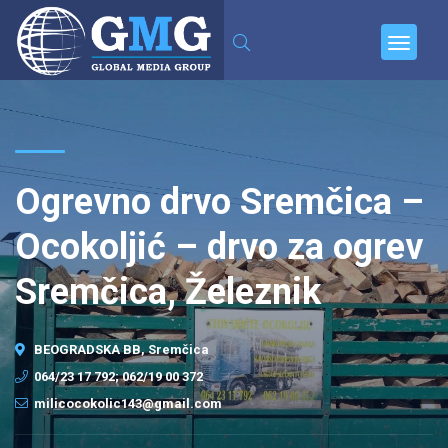
Ogrevno drvo Sremčica –
Ocokoljić – drvo za ogrev
Sremčica, Železnik
BEOGRADSKA BB, Sremčica
064/23 17 792; 062/19 00 372
milicocokolic143@gmail.com