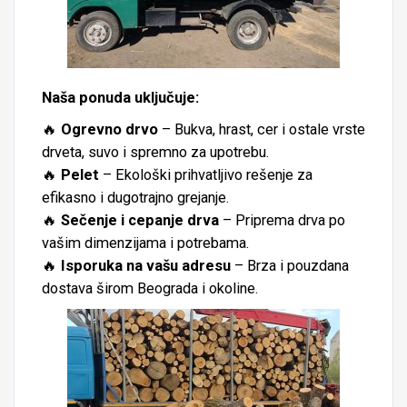
Naša ponuda uključuje:
🔥
Ogrevno drvo
– Bukva, hrast, cer i ostale vrste
drveta, suvo i spremno za upotrebu.
🔥
Pelet
– Ekološki prihvatljivo rešenje za
efikasno i dugotrajno grejanje.
🔥
Sečenje i cepanje drva
– Priprema drva po
vašim dimenzijama i potrebama.
🔥
Isporuka na vašu adresu
– Brza i pouzdana
dostava širom Beograda i okoline.