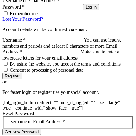
Username or Email Address
*
Password
*
Log In
Remember me
Lost Your Password?
Account details will be confirmed via email.
Username
*
You can use letters,
numbers and periods and at least 6 characters or more
Email
Address
*
Make sure to enter all
lowercase letters for your email address
By using the website, you accept the terms and conditions
Consent to processing of personal data
Register
or
For faster login or register use your social account.
[fbl_login_button redirect="" hide_if_logged="" size="large"
type="continue_with" show_face="true"]
Reset
Password
Username or Email Address
*
Get New Password