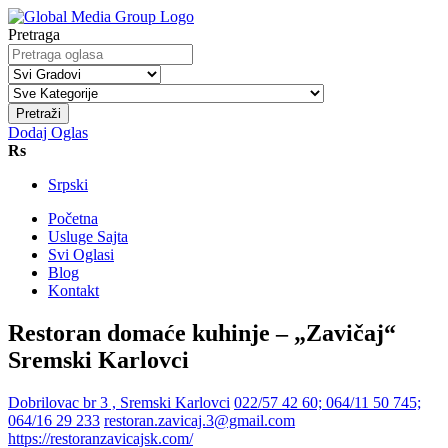
Pretraga
Pretraži
Dodaj Oglas
Rs
Srpski
Početna
Usluge Sajta
Svi Oglasi
Blog
Kontakt
Restoran domaće kuhinje – „Zavičaj“
Sremski Karlovci
Dobrilovac br 3 , Sremski Karlovci
022/57 42 60; 064/11 50 745;
064/16 29 233
restoran.zavicaj.3@gmail.com
https://restoranzavicajsk.com/