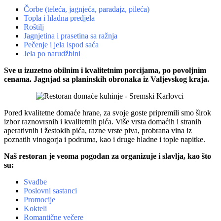
Čorbe (teleća, jagnjeća, paradajz, pileća)
Topla i hladna predjela
Roštilj
Jagnjetina i prasetina sa ražnja
Pečenje i jela ispod saća
Jela po narudžbini
Sve u izuzetno obilnim i kvalitetnim porcijama, po povoljnim
cenama. Jagnjad sa planinskih obronaka iz Valjevskog kraja.
Pored kvalitetne domaće hrane, za svoje goste pripremili smo širok
izbor raznovrsnih i kvalitetnih pića. Više vrsta domaćih i stranih
aperativnih i žestokih pića, razne vrste piva, probrana vina iz
poznatih vinogorja i podruma, kao i druge hladne i tople napitke.
Naš restoran je veoma pogodan za organizuje i slavlja, kao što
su:
Svadbe
Poslovni sastanci
Promocije
Kokteli
Romantične večere