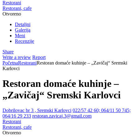
Restorani
Restorani, cafe
Otvoreno
Detaljni
Galerija
Meni
Recenzije
Share
Write a review
Report
Početna
Restorani
Restoran domaće kuhinje – „Zavičaj“ Sremski
Karlovci
Restoran domaće kuhinje –
„Zavičaj“ Sremski Karlovci
Dobrilovac br 3 , Sremski Karlovci
022/57 42 60; 064/11 50 745;
064/16 29 233
restoran.zavicaj.3@gmail.com
Restorani
Restorani, cafe
Otvoreno