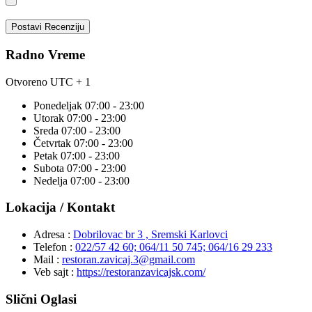
Postavi Recenziju
Radno Vreme
Otvoreno
UTC + 1
Ponedeljak
07:00 - 23:00
Utorak
07:00 - 23:00
Sreda
07:00 - 23:00
Četvrtak
07:00 - 23:00
Petak
07:00 - 23:00
Subota
07:00 - 23:00
Nedelja
07:00 - 23:00
Lokacija / Kontakt
Adresa :
Dobrilovac br 3 , Sremski Karlovci
Telefon :
022/57 42 60; 064/11 50 745; 064/16 29 233
Mail :
restoran.zavicaj.3@gmail.com
Veb sajt :
https://restoranzavicajsk.com/
Slični Oglasi