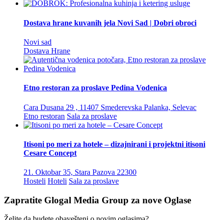
Dostava hrane kuvanih jela Novi Sad | Dobri obroci
Novi sad
Dostava Hrane
Etno restoran za proslave Pedina Vodenica
Cara Dusana 29 , 11407 Smederevska Palanka, Selevac
Etno restoran
Sala za proslave
Itisoni po meri za hotele – dizajnirani i projektni itisoni
Cesare Concept
21. Oktobar 35, Stara Pazova 22300
Hosteli
Hoteli
Sala za proslave
Zapratite Glogal Media Group za nove
Oglase
Želite da budete obavešteni o novim oglasima?