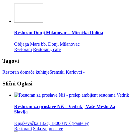
Restoran Donji Milanovac – Miročka Dolina
Obljaga Mare bb, Donji Milanovac
Restorani
Restorani, cafe
Tagovi
Restoran domaće kuhinje
Sremski Karlovci -
Slični Oglasi
Restoran za proslave Niš – Vedrik | Vaše Mesto Za
Slavlja
Knjaževačka 132c, 18000 Niš (Pantelej)
Restorani
Sala za proslave