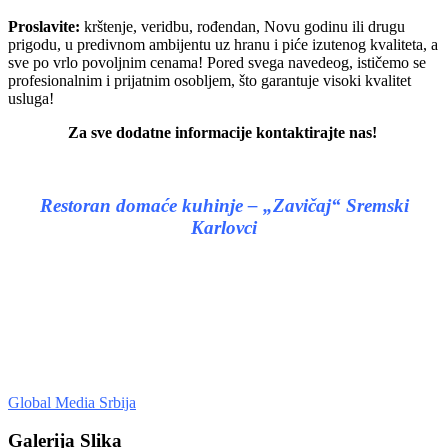
Proslavite:
krštenje, veridbu, rođendan, Novu godinu ili drugu
prigodu, u predivnom ambijentu uz hranu i piće izutenog kvaliteta, a
sve po vrlo povoljnim cenama! Pored svega navedeog, ističemo se
profesionalnim i prijatnim osobljem, što garantuje visoki kvalitet
usluga!
Za sve dodatne informacije kontaktirajte nas!
Restoran domaće kuhinje – „Zavičaj“ Sremski
Karlovci
Global Media Srbija
Galerija Slika