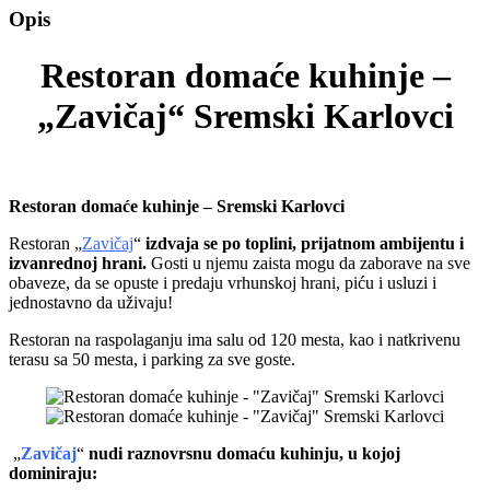
Opis
Restoran domaće kuhinje –
„Zavičaj“ Sremski Karlovci
Restoran domaće kuhinje – Sremski Karlovci
Restoran „
Zavičaj
“
izdvaja se po toplini, prijatnom ambijentu i
izvanrednoj hrani.
Gosti u njemu zaista mogu da zaborave na sve
obaveze, da se opuste i predaju vrhunskoj hrani, piću i usluzi i
jednostavno da uživaju!
Restoran na raspolaganju ima salu od 120 mesta, kao i natkrivenu
terasu sa 50 mesta, i parking za sve goste.
„
Zavičaj
“
nudi raznovrsnu domaću kuhinju, u kojoj
dominiraju: