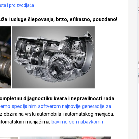
sta i proizvodjača
uža i usluge šlepovanja, brzo, efikasno, pouzdano!
ompletnu dijagnostiku kvara i nepravilnosti rada
emo specijalnim softverom najnovije generacije za
 obzira na vrstu automobila i automatskog menjača.
 automatskim menjačima,
bavimo se i nabavkom i