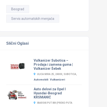
Beograd
Servis automatskih menjača
Slični Oglasi
Vulkanizer Subotica –
Prodaja i zamena guma |
Vulkanizer Šebek
ULICA MIRA 25, 24000, SUBOTICA,
Automobili
Vulkanizeri
Auto delovi za Opel I
Hyundai-Beograd
KRSMANIĆ
IBARSKI PUT BB (PREKO PUTA