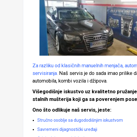
Za razliku od klasičnih manuelnih menjača, automa
servisiranja.
Naš servis je do sada imao prilike 
automobila, kombi vozila i džipova.
Višegodišnje iskustvo uz kvalitetno pružanje
stalnih mušterija koji ga sa poverenjem pos
Ono što odlikuje naš servis, jeste:
Stručno osoblje sa dugododišnjim iskustvom
Savremeni dijagnostički uređaji