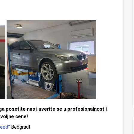
 posetite nas i uverite se u profesionalnost i
ovoljne cene!
peed“
Beograd!