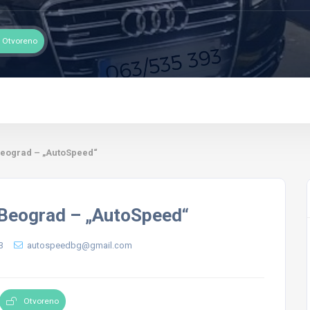
Otvoreno
Beograd – „AutoSpeed“
 Beograd – „AutoSpeed“
3
autospeedbg@gmail.com
Otvoreno