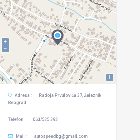
+
−
i
Adresa :
Radoja Prvulovića 37, Železnik
Beograd
Telefon :
063/535 393
Mail :
autospeedbg@gmail.com