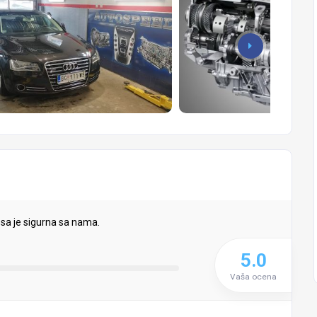
sa je sigurna sa nama.
5.0
Vaša ocena