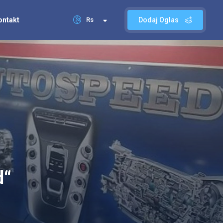
ontakt
Rs
Dodaj Oglas
d“