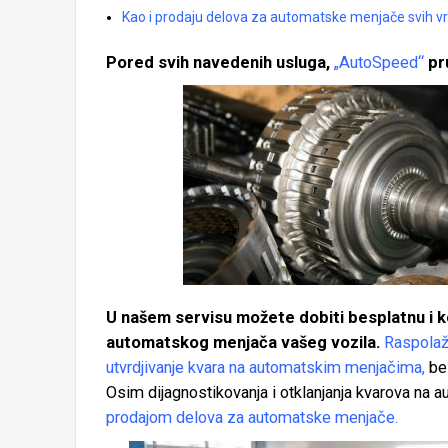
Kao i prodaju delova za automatske menjače svih vr
Pored svih navedenih usluga,
„AutoSpeed“
pr
U našem servisu možete dobiti besplatnu i k
automatskog menjača vašeg vozila.
Raspolaž
utvrdjivanje kvara na automatskim menjačima,
bez
Osim dijagnostikovanja i otklanjanja kvarova na
prodajom delova za automatske menjače.