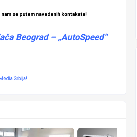
e nam se putem navedenih kontakata!
jača Beograd – „AutoSpeed“
Media Srbija
!