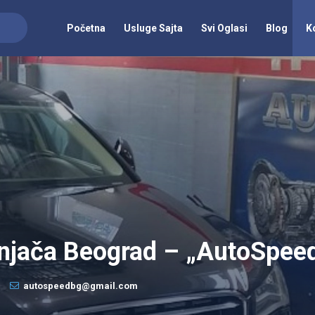
Početna
Usluge Sajta
Svi Oglasi
Blog
K
njača Beograd – „AutoSpee
autospeedbg@gmail.com