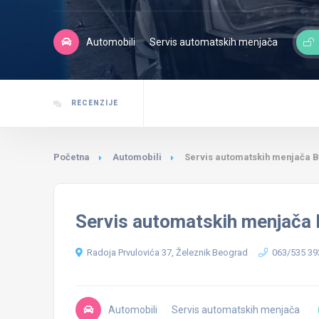
Automobili
Servis automatskih menjača
RECENZIJE
Početna
Automobili
Servis automatskih menjača 
Servis automatskih menjača
Radoja Prvulovića 37, Železnik Beograd
063/535 39
Automobili
Servis automatskih menjača