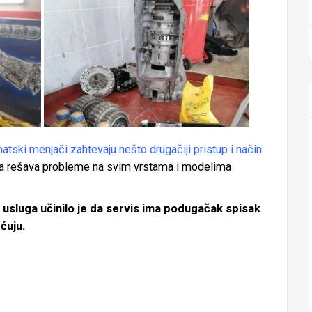
tski menjači zahtevaju nešto drugačiji pristup i način
da rešava probleme na svim vrstama i modelima
 usluga učinilo je da servis ima podugačak spisak
ećuju.