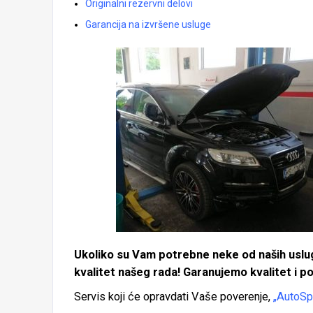
Originalni rezervni delovi
Garancija na izvršene usluge
Ukoliko su Vam potrebne neke od naših usluga
kvalitet našeg rada! Garanujemo kvalitet i p
Servis koji će opravdati Vaše poverenje,
„AutoS