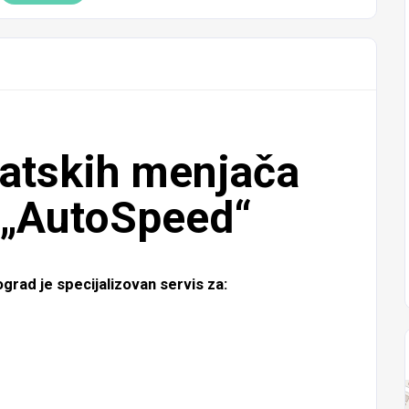
atskih menjača
 „AutoSpeed“
grad je specijalizovan servis za: