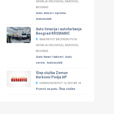
GROBLJA ORLOVAČA), RAKOVICA,
BEOGRAD
Auto delovi i oprema
Automobili
Auto limarija i autofarbanje
Beograd KRSMANIĆ
IBARSKI PUT BB (PREKO PUTA
GROBLJA ORLOVAČA), RAKOVICA,
BEOGRAD
Auto limari i lakireri
Auto
servis
Automobili
Šlep služba Zemun
Đurković Pedja ĐP
UGRINOVAČKI PUT 16, DEO BR.18
Pomoć na putu
Šlep službe