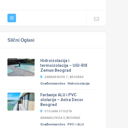
Slični Oglasi
Hidroizolacija i
termoizolacija – UGI-RIX
Zemun Beograd
ZABRAN NOVA 7., BEOGRAD
Građevinarstvo
Hidroizolacija
Farbanje ALU i PVC
stolarije – Astra Decor
Beograd
STOJANA STOLETA
ARANĐELOVIĆA 3, BEOGRAD
Građevinarstvo
PVC i ALU