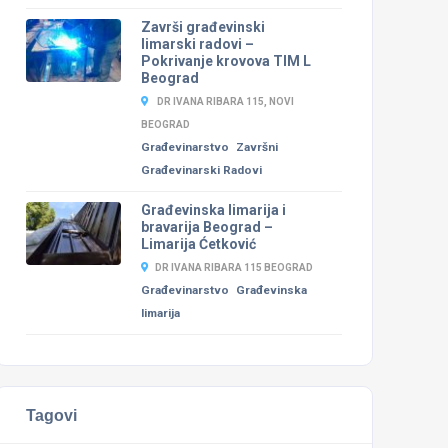
Završi građevinski
limarski radovi –
Pokrivanje krovova TIM L
Beograd
DR IVANA RIBARA 115, NOVI
BEOGRAD
Građevinarstvo
Završni
Građevinarski Radovi
Građevinska limarija i
bravarija Beograd –
Limarija Ćetković
DR IVANA RIBARA 115 BEOGRAD
Građevinarstvo
Građevinska
limarija
Tagovi