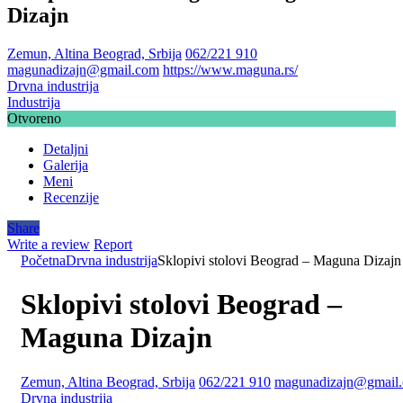
Dizajn
Zemun, Altina Beograd, Srbija
062/221 910
magunadizajn@gmail.com
https://www.maguna.rs/
Drvna industrija
Industrija
Otvoreno
Detaljni
Galerija
Meni
Recenzije
Share
Write a review
Report
Početna
Drvna industrija
Sklopivi stolovi Beograd – Maguna Dizajn
Sklopivi stolovi Beograd –
Maguna Dizajn
Zemun, Altina Beograd, Srbija
062/221 910
magunadizajn@gmail
Drvna industrija