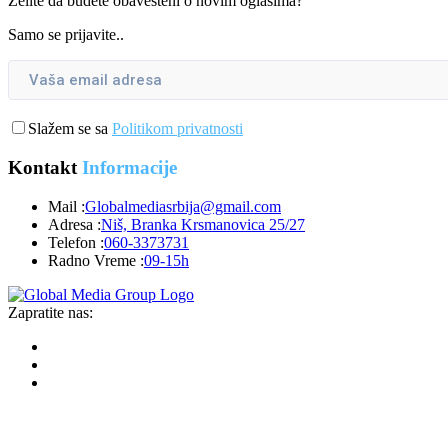
Želite da budete obavešteni o novim oglasima?
Samo se prijavite..
Slažem se sa
Politikom privatnosti
Kontakt
Informacije
Mail :
Globalmediasrbija@gmail.com
Adresa :
Niš, Branka Krsmanovica 25/27
Telefon :
060-3373731
Radno Vreme :
09-15h
Zapratite nas: