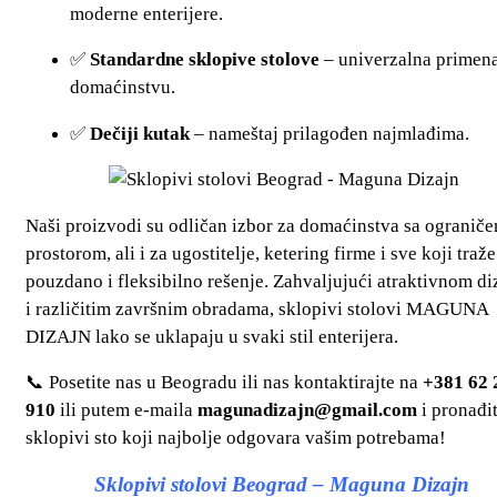
moderne enterijere.
✅
Standardne sklopive stolove
– univerzalna primen
domaćinstvu.
✅
Dečiji kutak
– nameštaj prilagođen najmlađima.
Naši proizvodi su odličan izbor za domaćinstva sa ogranič
prostorom, ali i za ugostitelje, ketering firme i sve koji traže
pouzdano i fleksibilno rešenje. Zahvaljujući atraktivnom di
i različitim završnim obradama, sklopivi stolovi MAGUNA
DIZAJN lako se uklapaju u svaki stil enterijera.
📞 Posetite nas u Beogradu ili nas kontaktirajte na
+381 62 
910
ili putem e-maila
magunadizajn@gmail.com
i pronađi
sklopivi sto koji najbolje odgovara vašim potrebama!
Sklopivi stolovi Beograd – Maguna Dizajn