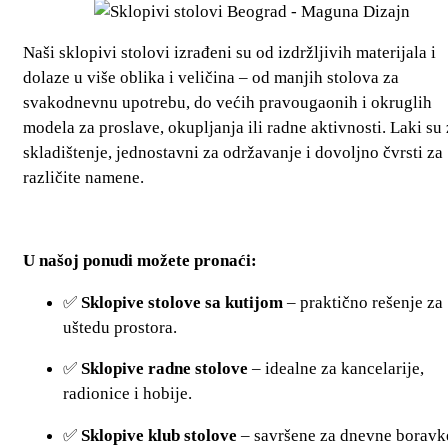
Naši sklopivi stolovi izrađeni su od izdržljivih materijala i
dolaze u više oblika i veličina – od manjih stolova za
svakodnevnu upotrebu, do većih pravougaonih i okruglih
modela za proslave, okupljanja ili radne aktivnosti. Laki su
skladištenje, jednostavni za održavanje i dovoljno čvrsti za
različite namene.
U našoj ponudi možete pronaći:
✅
Sklopive stolove sa kutijom
– praktično rešenje za
uštedu prostora.
✅
Sklopive radne stolove
– idealne za kancelarije,
radionice i hobije.
✅
Sklopive klub stolove
– savršene za dnevne boravke