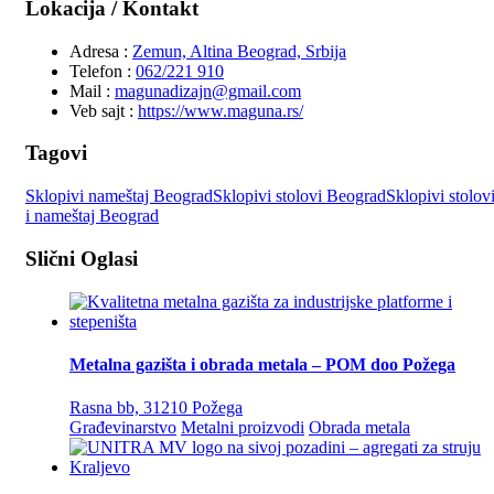
Lokacija / Kontakt
Adresa :
Zemun, Altina Beograd, Srbija
Telefon :
062/221 910
Mail :
magunadizajn@gmail.com
Veb sajt :
https://www.maguna.rs/
Tagovi
Sklopivi nameštaj Beograd
Sklopivi stolovi Beograd
Sklopivi stolov
i nameštaj Beograd
Slični Oglasi
Metalna gazišta i obrada metala – POM doo Požega
Rasna bb, 31210 Požega
Građevinarstvo
Metalni proizvodi
Obrada metala