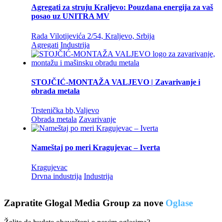
Agregati za struju Kraljevo: Pouzdana energija za vaš
posao uz UNITRA MV
Rada Vilotijevića 2/54, Kraljevo, Srbija
Agregati
Industrija
STOJČIĆ-MONTAŽA VALJEVO | Zavarivanje i
obrada metala
Trstenička bb,Valjevo
Obrada metala
Zavarivanje
Nameštaj po meri Kragujevac – Iverta
Kragujevac
Drvna industrija
Industrija
Zapratite Glogal Media Group za nove
Oglase