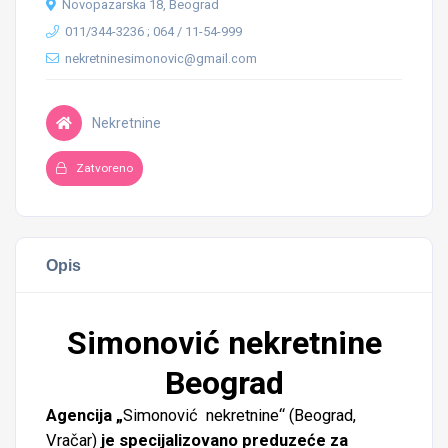
Novopazarska 18, Beograd
011/344-3236 ; 064 / 11-54-999
nekretninesimonovic@gmail.com
Nekretnine
Zatvoreno
Opis
Simonović nekretnine
Beograd
Agencija „
Simonović
nekretnine“ (Beograd,
Vračar)
je specijalizovano preduzeće za