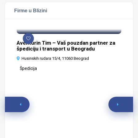
Firme u Blizini
Aventurin Tim – Vaš pouzdan partner za
špediciju i transport u Beogradu
Husinskih rudara 15/4, 11060 Beograd
Špedicija
Ze