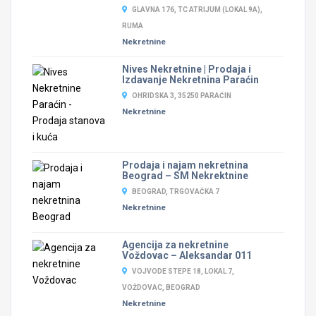
GLAVNA 176, TC ATRIJUM (LOKAL 9A),
RUMA
Nekretnine
Nives Nekretnine | Prodaja i
Izdavanje Nekretnina Paraćin
OHRIDSKA 3, 35250 PARAĆIN
Nekretnine
Prodaja i najam nekretnina
Beograd – SM Nekrektnine
BEOGRAD, TRGOVAČKA 7
Nekretnine
Agencija za nekretnine
Voždovac – Aleksandar 011
VOJVODE STEPE 18, LOKAL 7,
VOŽDOVAC, BEOGRAD
Nekretnine