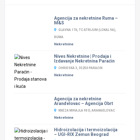
Agencija za nekretnine Ruma –
M&S
GLAVNA 176, TC ATRIJUM (LOKAL 9A),
RUMA
Nekretnine
Nives Nekretnine | Prodaja i
Izdavanje Nekretnina Paraćin
OHRIDSKA 3, 35250 PARAĆIN
Nekretnine
Agencija za nekretnine
Aranđelovac – Agencija Obrt
KNEZA MIHAJLA 90 D, ARANĐELOVAC
Nekretnine
Hidroizolacija i termoizolacija
– UGI-RIX Zemun Beograd