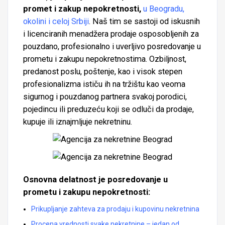
promet i zakup nepokretnosti,
u Beogradu,
okolini i celoj Srbiji
. Naš tim se sastoji od iskusnih
i licenciranih menadžera prodaje osposobljenih za
pouzdano, profesionalno i uverljivo posredovanje u
prometu i zakupu nepokretnostima. Ozbiljnost,
predanost poslu, poštenje, kao i visok stepen
profesionalizma ističu ih na tržištu kao veoma
sigurnog i pouzdanog partnera svakoj porodici,
pojedincu ili preduzeću koji se odluči da prodaje,
kupuje ili iznajmljuje nekretninu.
Osnovna delatnost je posredovanje u
prometu i zakupu nepokretnosti:
Prikupljanje zahteva za prodaju i kupovinu nekretnina
Procena vrednosti svake nekretnine – jedan od