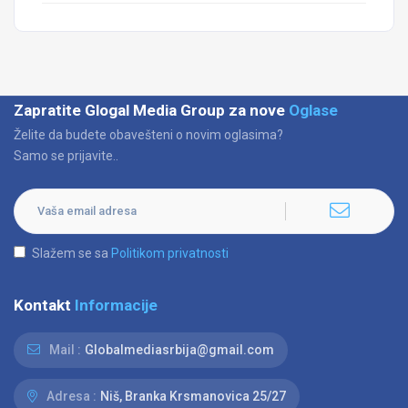
Zapratite Glogal Media Group za nove
Oglase
Želite da budete obavešteni o novim oglasima?
Samo se prijavite..
Slažem se sa
Politikom privatnosti
Kontakt
Informacije
Mail :
Globalmediasrbija@gmail.com
Adresa :
Niš, Branka Krsmanovica 25/27