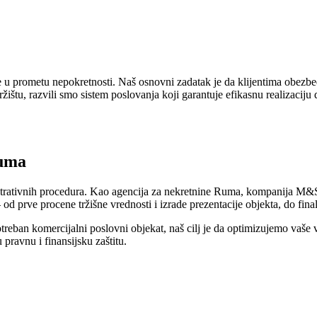
u prometu nepokretnosti. Naš osnovni zadatak je da klijentima obezbed
ržištu, razvili smo sistem poslovanja koji garantuje efikasnu realizaci
Ruma
istrativnih procedura. Kao agencija za nekretnine Ruma, kompanija M&S 
od prve procene tržišne vrednosti i izrade prezentacije objekta, do fin
 potreban komercijalni poslovni objekat, naš cilj je da optimizujemo va
ravnu i finansijsku zaštitu.