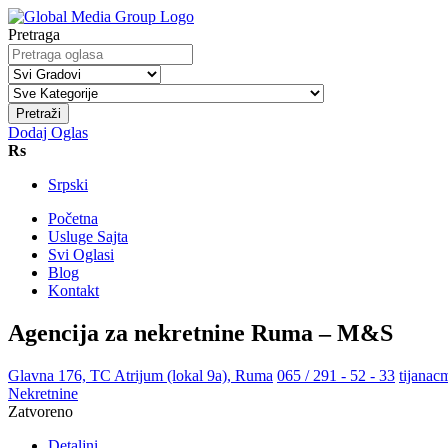
Pretraga
Pretraži
Dodaj Oglas
Rs
Srpski
Početna
Usluge Sajta
Svi Oglasi
Blog
Kontakt
Agencija za nekretnine Ruma – M&S
Glavna 176, TC Atrijum (lokal 9a), Ruma
065 / 291 - 52 - 33
tijana
Nekretnine
Zatvoreno
Detaljni