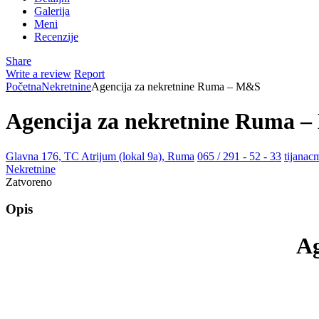
Galerija
Meni
Recenzije
Share
Write a review
Report
Početna
Nekretnine
Agencija za nekretnine Ruma – M&S
Agencija za nekretnine Ruma 
Glavna 176, TC Atrijum (lokal 9a), Ruma
065 / 291 - 52 - 33
tijana
Nekretnine
Zatvoreno
Opis
Ag