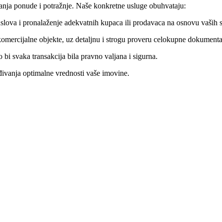
nja ponude i potražnje. Naše konkretne usluge obuhvataju:
slova i pronalaženje adekvatnih kupaca ili prodavaca na osnovu vaših sp
omercijalne objekte, uz detaljnu i strogu proveru celokupne dokumenta
 bi svaka transakcija bila pravno valjana i sigurna.
eđivanja optimalne vrednosti vaše imovine.