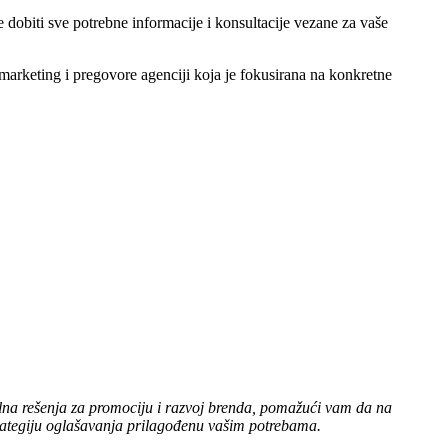
 dobiti sve potrebne informacije i konsultacije vezane za vaše
marketing i pregovore agenciji koja je fokusirana na konkretne
lna rešenja za promociju i razvoj brenda, pomažući vam da na
 strategiju oglašavanja prilagođenu vašim potrebama.