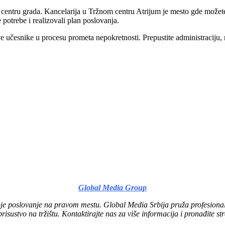
 centru grada. Kancelarija u Tržnom centru Atrijum je mesto gde možete
potrebe i realizovali plan poslovanja.
 učesnike u procesu prometa nepokretnosti. Prepustite administraciju, 
Global Media Group
oje poslovanje na pravom mestu. Global Media Srbija pruža profesiona
 prisustvo na tržištu. Kontaktirajte nas za više informacija i pronađite