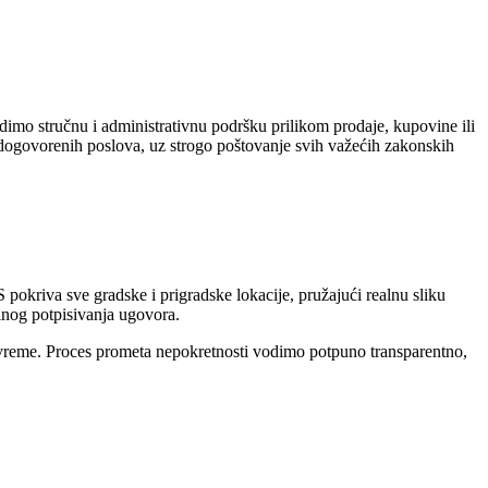
imo stručnu i administrativnu podršku prilikom prodaje, kupovine ili
ju dogovorenih poslova, uz strogo poštovanje svih važećih zakonskih
pokriva sve gradske i prigradske lokacije, pružajući realnu sliku
alnog potpisivanja ugovora.
še vreme. Proces prometa nepokretnosti vodimo potpuno transparentno,