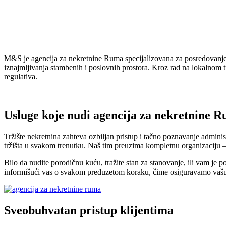
M&S je agencija za nekretnine Ruma specijalizovana za posredovanje 
iznajmljivanja stambenih i poslovnih prostora. Kroz rad na lokalnom t
regulativa.
Usluge koje nudi agencija za nekretnine 
Tržište nekretnina zahteva ozbiljan pristup i tačno poznavanje admin
tržišta u svakom trenutku. Naš tim preuzima kompletnu organizaciju – 
Bilo da nudite porodičnu kuću, tražite stan za stanovanje, ili vam je
informišući vas o svakom preduzetom koraku, čime osiguravamo vašu p
Sveobuhvatan pristup klijentima