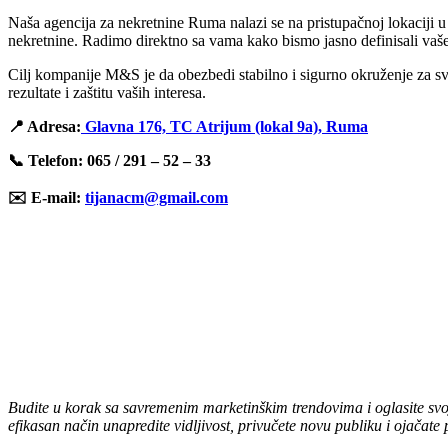
Naša agencija za nekretnine Ruma nalazi se na pristupačnoj lokaciji u
nekretnine. Radimo direktno sa vama kako bismo jasno definisali vaše 
Cilj kompanije M&S je da obezbedi stabilno i sigurno okruženje za sve
rezultate i zaštitu vaših interesa.
📍 Adresa:
Glavna 176, TC Atrijum (lokal 9a), Ruma
📞 Telefon: 065 / 291 – 52 – 33
✉️ E-mail:
tijanacm@gmail.com
Budite u korak sa savremenim marketinškim trendovima i oglasite sv
efikasan način unapredite vidljivost, privučete novu publiku i ojačate