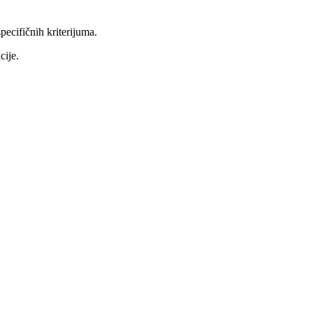
ecifičnih kriterijuma.
cije.