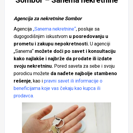
Sombor – Sanema nekretnine
Agencija za nekretnine Sombor
Agencija
„Sanema nekretnine“
, posluje sa
dugogodišnjim iskustvom
u posredovanju u
prometu i zakupu nepokretnosti.
U agenciji
„Sanema“
možete doći po savet i konsultaciju
kako najlakše i najbrže da prodate ili izdate
svoju nekretninu.
Pored saveta za sebe i svoju
porodicu možete
da nađete najbolje stambeno
rešenje
, kao i
pravni savet ili informacije o
beneficijama koje vas čekaju kao kupca ili
prodavca.