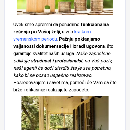
Uvek smo spremni da ponudimo
funkcionalna
rešenja po Vašoj želji
, u vrlo
kratkom
vremenskom periodu
.
Pažnju poklanjamo
valjanosti dokumentacije i izradi ugovora
, što
garantuje kvalitet naših usluga.
Naše zaposlene
odlikuje
stručnost i profesionalst
, na Vaš poziv,
naši agenti će doći utvrditi šta je sve potrebno,
kako bi se posao uspešno realizovao.
Posredovanjem i savetima, pomoći će Vam da što
brže i efikasnije realizujete započeto.