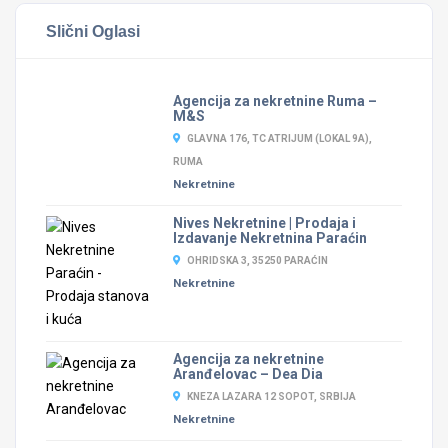
Slični Oglasi
Agencija za nekretnine Ruma –
M&S
GLAVNA 176, TC ATRIJUM (LOKAL 9A),
RUMA
Nekretnine
Nives Nekretnine | Prodaja i
Izdavanje Nekretnina Paraćin
OHRIDSKA 3, 35250 PARAĆIN
Nekretnine
Agencija za nekretnine
Aranđelovac – Dea Dia
KNEZA LAZARA 12 SOPOT, SRBIJA
Nekretnine