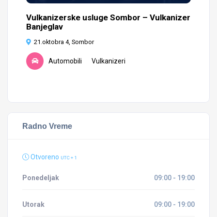
Vulkanizerske usluge Sombor – Vulkanizer
Ak
Banjeglav
ak
21.oktobra 4, Sombor
F
Automobili
Vulkanizeri
Radno Vreme
Otvoreno
UTC + 1
Ponedeljak
09:00 - 19:00
Utorak
09:00 - 19:00