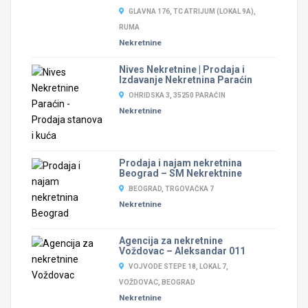
GLAVNA 176, TC ATRIJUM (LOKAL 9A),
RUMA
Nekretnine
Nives Nekretnine | Prodaja i
Izdavanje Nekretnina Paraćin
OHRIDSKA 3, 35250 PARAĆIN
Nekretnine
Prodaja i najam nekretnina
Beograd – SM Nekrektnine
BEOGRAD, TRGOVAČKA 7
Nekretnine
Agencija za nekretnine
Voždovac – Aleksandar 011
VOJVODE STEPE 18, LOKAL 7,
VOŽDOVAC, BEOGRAD
Nekretnine