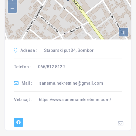
−
i
Adresa :
Staparski put 34, Sombor
Telefon :
066/812 812 2
Mail :
sanema.nekretnine@gmail.com
Veb sajt :
https://www.sanemanekretnine.com/