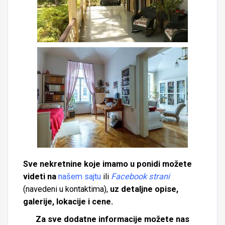
Sve nekretnine koje imamo u ponidi možete
videti na
našem sajtu
ili
Facebook strani
(navedeni u kontaktima),
uz detaljne opise,
galerije, lokacije i cene.
Za sve dodatne informacije možete nas