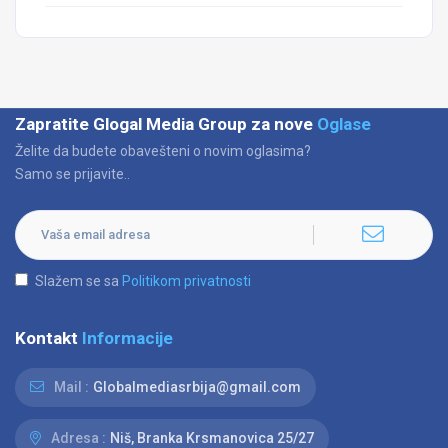
Zapratite Glogal Media Group za nove
Oglase
Želite da budete obavešteni o novim oglasima?
Samo se prijavite..
Slažem se sa
Politikom privatnosti
Kontakt
Informacije
Mail :
Globalmediasrbija@gmail.com
Adresa :
Niš, Branka Krsmanovica 25/27