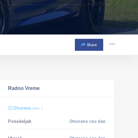
Share
Radno Vreme
Otvoreno
UTC + 1
Ponedeljak
Otvoreno ceo dan