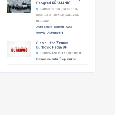
Beograd KRSMANIĆ
IBARSKI PUT BB (PREKO PUTA
GROBLJA ORLOVAČA), RAKOVICA,
BEOGRAD
Auto limari i lakireri
Auto
servis
Automobili
Šlep služba Zemun
Đurković Pedja ĐP
UGRINOVAČKI PUT 16, DEO BR.18
Pomoć na putu
Šlep službe