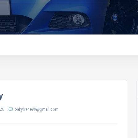
y
 26
bakybane99@gmail.com