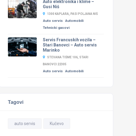
Auto elektronika i klime –
Gusi Niš
1300 KAPLARA, PASI POLJANA NIŠ
Auto servis
Automobili
Tehnicki gasovi
Servis Francuskih vozila –
Stari Banovci – Auto servis
Marinko
STEVANA TIŠME 106, STARI
BANOVCI 22305
Auto servis
Automobili
Tagovi
auto servis
Kučevo