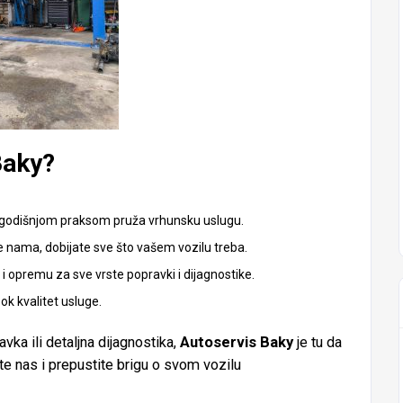
Baky?
egodišnjom praksom pruža vrhunsku uslugu.
 nama, dobijate sve što vašem vozilu treba.
 opremu za sve vrste popravki i dijagnostike.
k kvalitet usluge.
avka ili detaljna dijagnostika,
Autoservis Baky
je tu da
te nas i prepustite brigu o svom vozilu