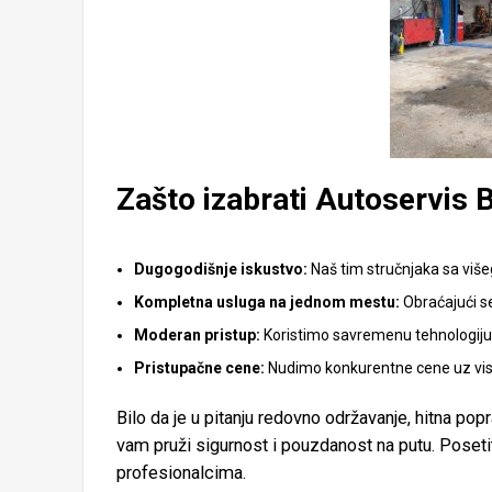
Zašto izabrati Autoservis 
Dugogodišnje iskustvo:
Naš tim stručnjaka sa viš
Kompletna usluga na jednom mestu:
Obraćajući se
Moderan pristup:
Koristimo savremenu tehnologiju i
Pristupačne cene:
Nudimo konkurentne cene uz viso
Bilo da je u pitanju redovno održavanje, hitna popr
vam pruži sigurnost i pouzdanost na putu. Poseti
profesionalcima.