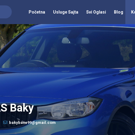
Početna
Usluge Sajta
Svi Oglasi
Blog
K
AS Baky
bakybane99@gmail.com