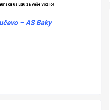
hunsku uslugu za vaše vozilo!
Kučevo – AS Baky