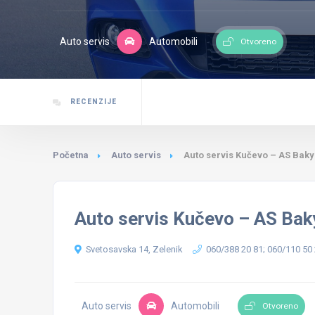
Auto servis
Automobili
Otvoreno
RECENZIJE
Početna
Auto servis
Auto servis Kučevo – AS Baky
Auto servis Kučevo – AS Bak
Svetosavska 14, Zelenik
060/388 20 81; 060/110 50
Auto servis
Automobili
Otvoreno