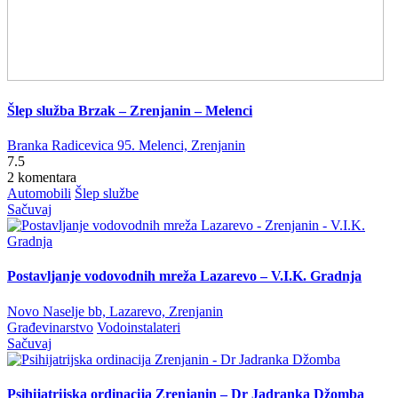
Šlep služba Brzak – Zrenjanin – Melenci
Branka Radicevica 95. Melenci, Zrenjanin
7.5
2 komentara
Automobili
Šlep službe
Sačuvaj
Postavljanje vodovodnih mreža Lazarevo – V.I.K. Gradnja
Novo Naselje bb, Lazarevo, Zrenjanin
Građevinarstvo
Vodoinstalateri
Sačuvaj
Psihijatrijska ordinacija Zrenjanin – Dr Jadranka Džomba