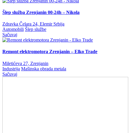
Šlep služba Zrenjanin 00-24h – Nikola
Zdravka Čelara 24, Elemir Srbija
Automobili
Šlep službe
Sačuvaj
Remont elektromotora Zrenjanin – Elko Trade
Miletićeva 27, Zrenjanin
Industrija
Mašinska obrada metala
Sačuvaj