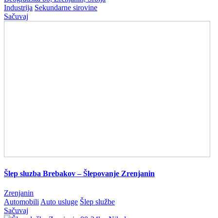
Industrija
Sekundarne sirovine
Sačuvaj
Šlep sluzba Brebakov – Šlepovanje Zrenjanin
Zrenjanin
Automobili
Auto usluge
Šlep službe
Sačuvaj