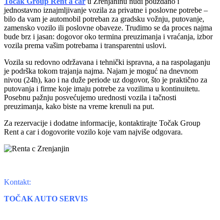
Točak Group Rent a car
u Zrenjaninu nudi pouzdano i
jednostavno iznajmljivanje vozila za privatne i poslovne potrebe –
bilo da vam je automobil potreban za gradsku vožnju, putovanje,
zamensko vozilo ili poslovne obaveze. Trudimo se da proces najma
bude brz i jasan: dogovor oko termina preuzimanja i vraćanja, izbor
vozila prema vašim potrebama i transparentni uslovi.
Vozila su redovno održavana i tehnički ispravna, a na raspolaganju
je podrška tokom trajanja najma. Najam je moguć na dnevnom
nivou (24h), kao i na duže periode uz dogovor, što je praktično za
putovanja i firme koje imaju potrebe za vozilima u kontinuitetu.
Posebnu pažnju posvećujemo urednosti vozila i tačnosti
preuzimanja, kako biste na vreme krenuli na put.
Za rezervacije i dodatne informacije, kontaktirajte Točak Group
Rent a car i dogovorite vozilo koje vam najviše odgovara.
Kontakt:
TOČAK AUTO SERVIS