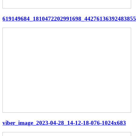
619149684_1810472202991698_4427613639248385
viber_image_2023-04-28_14-12-18-076-1024x683