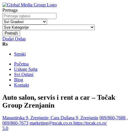
Pretraga
Pretraži
Dodaj Oglas
Rs
Srpski
Početna
Usluge Sajta
Svi Oglasi
Blog
Kontakt
Auto salon, servis i rent a car – Točak
Group Zrenjanin
Manastirska 9, Zrenjanin; Cara Dušana 9, Zrenjanin
069/860-7688 ,
069/860-7673
marketing@tocak.co.rs
https://tocak.co.rs/
5.0