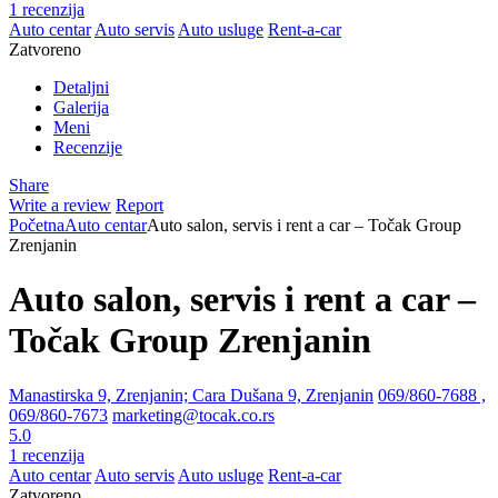
1 recenzija
Auto centar
Auto servis
Auto usluge
Rent-a-car
Zatvoreno
Detaljni
Galerija
Meni
Recenzije
Share
Write a review
Report
Početna
Auto centar
Auto salon, servis i rent a car – Točak Group
Zrenjanin
Auto salon, servis i rent a car –
Točak Group Zrenjanin
Manastirska 9, Zrenjanin; Cara Dušana 9, Zrenjanin
069/860-7688 ,
069/860-7673
marketing@tocak.co.rs
5.0
1 recenzija
Auto centar
Auto servis
Auto usluge
Rent-a-car
Zatvoreno