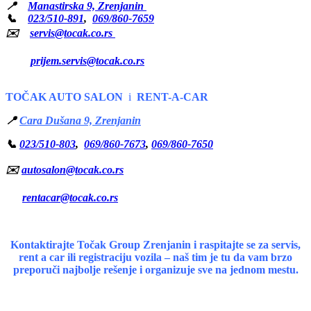
📍
Manastirska 9, Zrenjanin
📞
023/510-891
,
069/860-7659
✉️
servis@tocak.co.rs
prijem.servis@tocak.co.rs
TOČAK AUTO SALON
i
RENT-A-CAR
📍
Cara Dušana 9, Zrenjanin
📞
023/510-803
,
069/860-7673
,
069/860-7650
✉️
autosalon@tocak.co.rs
rentacar@tocak.co.rs
Kontaktirajte Točak Group Zrenjanin i raspitajte se za servis,
rent a car ili registraciju vozila – naš tim je tu da vam brzo
preporuči najbolje rešenje i organizuje sve na jednom mestu.