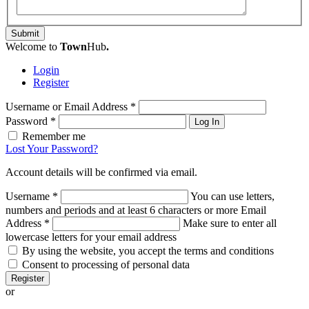
Submit
Welcome to
Town
Hub
.
Login
Register
Username or Email Address
*
Password
*
Log In
Remember me
Lost Your Password?
Account details will be confirmed via email.
Username
*
You can use letters,
numbers and periods and at least 6 characters or more
Email
Address
*
Make sure to enter all
lowercase letters for your email address
By using the website, you accept the terms and conditions
Consent to processing of personal data
Register
or