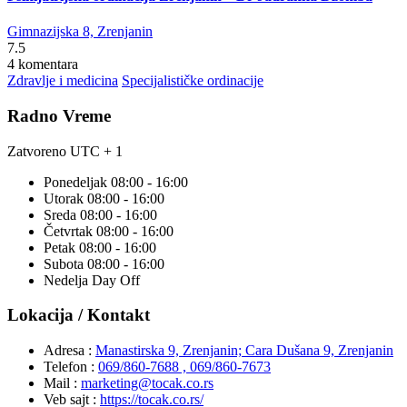
Gimnazijska 8, Zrenjanin
7.5
4 komentara
Zdravlje i medicina
Specijalističke ordinacije
Radno Vreme
Zatvoreno
UTC + 1
Ponedeljak
08:00 - 16:00
Utorak
08:00 - 16:00
Sreda
08:00 - 16:00
Četvrtak
08:00 - 16:00
Petak
08:00 - 16:00
Subota
08:00 - 16:00
Nedelja
Day Off
Lokacija / Kontakt
Adresa :
Manastirska 9, Zrenjanin; Cara Dušana 9, Zrenjanin
Telefon :
069/860-7688 , 069/860-7673
Mail :
marketing@tocak.co.rs
Veb sajt :
https://tocak.co.rs/