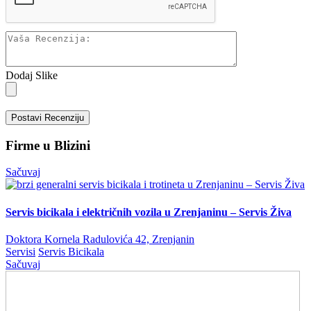
Dodaj Slike
Postavi Recenziju
Firme u Blizini
Sačuvaj
Servis bicikala i električnih vozila u Zrenjaninu – Servis Živa
Doktora Kornela Radulovića 42, Zrenjanin
Servisi
Servis Bicikala
Sačuvaj