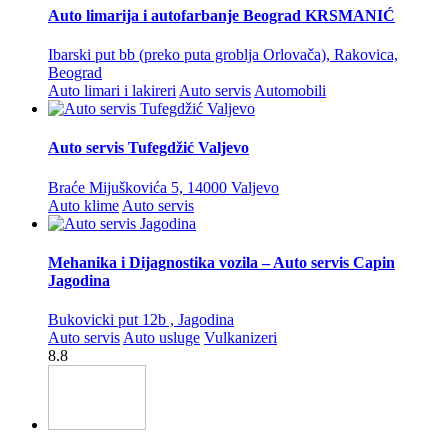
Auto limarija i autofarbanje Beograd KRSMANIĆ
Ibarski put bb (preko puta groblja Orlovača), Rakovica,
Beograd
Auto limari i lakireri
Auto servis
Automobili
Auto servis Tufegdžić Valjevo
Braće Mijuškovića 5, 14000 Valjevo
Auto klime
Auto servis
Mehanika i Dijagnostika vozila – Auto servis Capin
Jagodina
Bukovicki put 12b , Jagodina
Auto servis
Auto usluge
Vulkanizeri
8.8