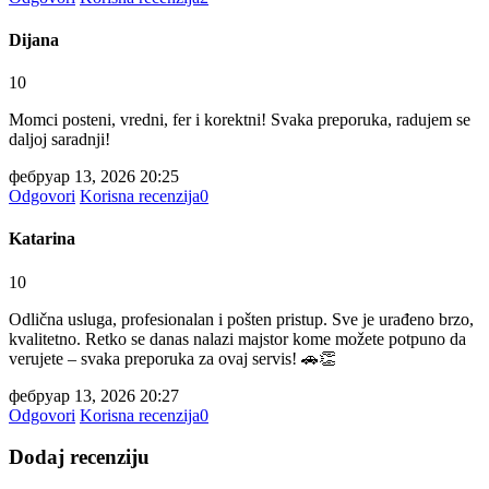
Dijana
10
Momci posteni, vredni, fer i korektni! Svaka preporuka, radujem se
daljoj saradnji!
фебруар 13, 2026 20:25
Odgovori
Korisna recenzija
0
Katarina
10
Odlična usluga, profesionalan i pošten pristup. Sve je urađeno brzo,
kvalitetno. Retko se danas nalazi majstor kome možete potpuno da
verujete – svaka preporuka za ovaj servis! 🚗👏
фебруар 13, 2026 20:27
Odgovori
Korisna recenzija
0
Dodaj recenziju