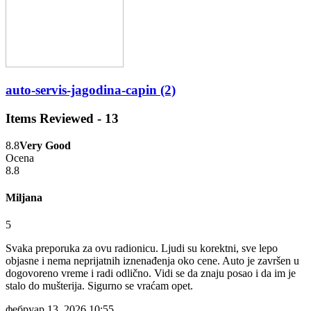
auto-servis-jagodina-capin (2)
Items Reviewed -
13
8.8
Very Good
Ocena
8.8
Miljana
5
Svaka preporuka za ovu radionicu. Ljudi su korektni, sve lepo
objasne i nema neprijatnih iznenađenja oko cene. Auto je završen u
dogovoreno vreme i radi odlično. Vidi se da znaju posao i da im je
stalo do mušterija. Sigurno se vraćam opet.
фебруар 13, 2026 10:55