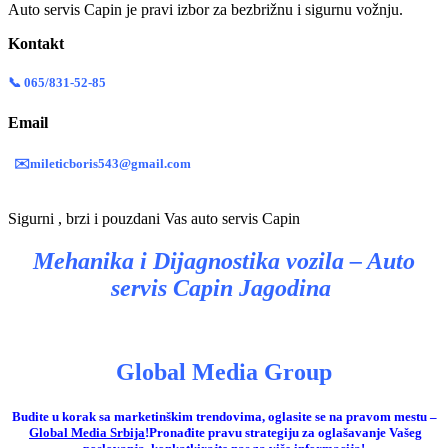
Auto servis Capin je pravi izbor za bezbrižnu i sigurnu vožnju.
Kontakt
📞 065/831-52-85
Email
✉️mileticboris543@gmail.com
Sigurni , brzi i pouzdani Vas auto servis Capin
Mehanika i Dijagnostika vozila – Auto
servis Capin Jagodina
Global Media Group
Budite u korak sa marketinškim trendovima, oglasite se na pravom mestu –
Global Media Srbija
!
Pronađite pravu strategiju za oglašavanje Vašeg