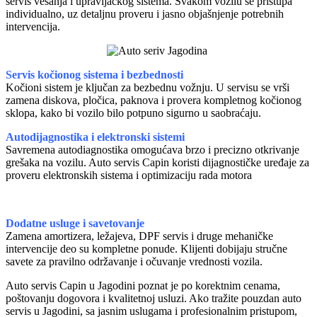
servis vešanja i upravljačkog sistema. Svakom vozilu se pristupa
individualno, uz detaljnu proveru i jasno objašnjenje potrebnih
intervencija.
Servis kočionog sistema i bezbednosti
Kočioni sistem je ključan za bezbednu vožnju. U servisu se vrši
zamena diskova, pločica, paknova i provera kompletnog kočionog
sklopa, kako bi vozilo bilo potpuno sigurno u saobraćaju.
Autodijagnostika i elektronski sistemi
Savremena autodiagnostika omogućava brzo i precizno otkrivanje
grešaka na vozilu. Auto servis Capin koristi dijagnostičke uređaje za
proveru elektronskih sistema i optimizaciju rada motora
Dodatne usluge i savetovanje
Zamena amortizera, ležajeva, DPF servis i druge mehaničke
intervencije deo su kompletne ponude. Klijenti dobijaju stručne
savete za pravilno održavanje i očuvanje vrednosti vozila.
Auto servis Capin u Jagodini poznat je po korektnim cenama,
poštovanju dogovora i kvalitetnoj usluzi. Ako tražite pouzdan auto
servis u Jagodini, sa jasnim uslugama i profesionalnim pristupom,