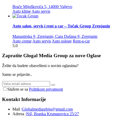
Braće Mijuškovića 5, 14000 Valjevo
Auto klime
Auto servis
Auto salon, servis i rent a car – Točak Group Zrenjanin
Manastirska 9, Zrenjanin; Cara Dušana 9, Zrenjanin
Auto centar
Auto servis
Auto usluge
Rent-a-car
5.0
Zapratite Glogal Media Group za nove
Oglase
Želite da budete obavešteni o novim oglasima?
Samo se prijavite..
Slažem se sa
Politikom privatnosti
Kontakt
Informacije
Mail :
Globalmediasrbija@gmail.com
Adresa :
Niš, Branka Krsmanovica 25/27