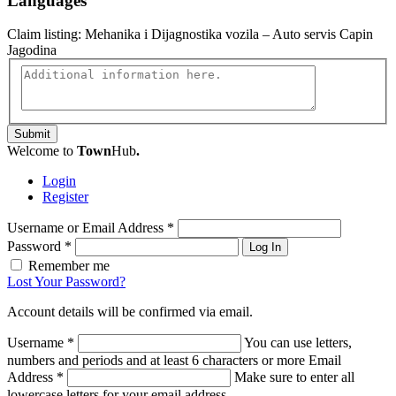
Languages
Claim listing:
Mehanika i Dijagnostika vozila – Auto servis Capin
Jagodina
Submit
Welcome to
Town
Hub
.
Login
Register
Username or Email Address
*
Password
*
Log In
Remember me
Lost Your Password?
Account details will be confirmed via email.
Username
*
You can use letters,
numbers and periods and at least 6 characters or more
Email
Address
*
Make sure to enter all
lowercase letters for your email address