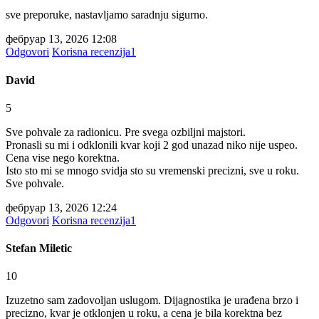
sve preporuke, nastavljamo saradnju sigurno.
фебруар 13, 2026 12:08
Odgovori
Korisna recenzija
1
David
5
Sve pohvale za radionicu. Pre svega ozbiljni majstori.
Pronasli su mi i odklonili kvar koji 2 god unazad niko nije uspeo.
Cena vise nego korektna.
Isto sto mi se mnogo svidja sto su vremenski precizni, sve u roku.
Sve pohvale.
фебруар 13, 2026 12:24
Odgovori
Korisna recenzija
1
Stefan Miletic
10
Izuzetno sam zadovoljan uslugom. Dijagnostika je urađena brzo i
precizno, kvar je otklonjen u roku, a cena je bila korektna bez