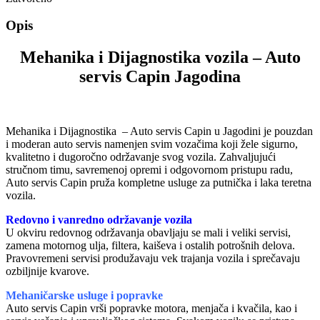
Opis
Mehanika i Dijagnostika vozila – Auto
servis Capin Jagodina
Mehanika i Dijagnostika – Auto servis Capin u Jagodini je pouzdan
i moderan auto servis namenjen svim vozačima koji žele sigurno,
kvalitetno i dugoročno održavanje svog vozila. Zahvaljujući
stručnom timu, savremenoj opremi i odgovornom pristupu radu,
Auto servis Capin pruža kompletne usluge za putnička i laka teretna
vozila.
Redovno i vanredno održavanje vozila
U okviru redovnog održavanja obavljaju se mali i veliki servisi,
zamena motornog ulja, filtera, kaiševa i ostalih potrošnih delova.
Pravovremeni servisi produžavaju vek trajanja vozila i sprečavaju
ozbiljnije kvarove.
Mehaničarske usluge i popravke
Auto servis Capin vrši popravke motora, menjača i kvačila, kao i