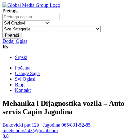
Pretraga
Pretraži
Dodaj Oglas
Rs
Srpski
Početna
Usluge Sajta
Svi Oglasi
Blog
Kontakt
Mehanika i Dijagnostika vozila – Auto
servis Capin Jagodina
Bukovicki put 12b , Jagodina
065/831-52-85
mileticboris543@gmail.com
8.8