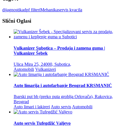
dijagnostika
dpf filteri
Mehanika
servis kvacila
Slični Oglasi
Vulkanizer Subotica – Prodaja i zamena guma |
Vulkanizer Šebek
Ulica Mira 25, 24000, Subotica,
Automobili
Vulkanizeri
Auto limarija i autofarbanje Beograd KRSMANIĆ
Ibarski put bb (preko puta groblja Orlovača), Rakovica,
Beograd
Auto limari i lakireri
Auto servis
Automobili
Auto servis Tufegdžić Valjevo