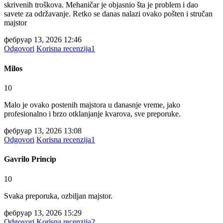
skrivenih troškova. Mehaničar je objasnio šta je problem i dao
savete za održavanje. Retko se danas nalazi ovako pošten i stručan
majstor
фебруар 13, 2026 12:46
Odgovori
Korisna recenzija
1
Milos
10
Malo je ovako postenih majstora u danasnje vreme, jako
profesionalno i brzo otklanjanje kvarova, sve preporuke.
фебруар 13, 2026 13:08
Odgovori
Korisna recenzija
1
Gavrilo Princip
10
Svaka preporuka, ozbiljan majstor.
фебруар 13, 2026 15:29
Odgovori
Korisna recenzija
2