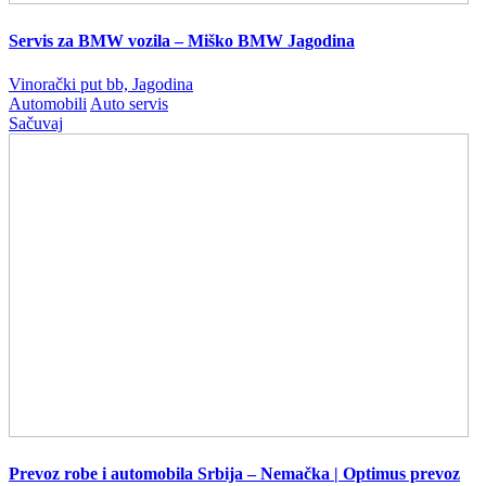
Servis za BMW vozila – Miško BMW Jagodina
Vinorački put bb, Jagodina
Automobili
Auto servis
Sačuvaj
Prevoz robe i automobila Srbija – Nemačka | Optimus prevoz