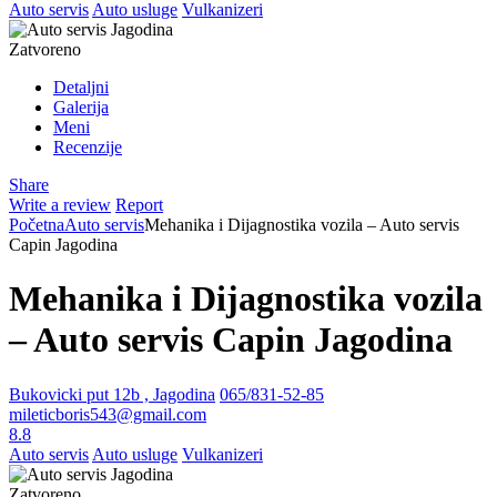
Auto servis
Auto usluge
Vulkanizeri
Zatvoreno
Detaljni
Galerija
Meni
Recenzije
Share
Write a review
Report
Početna
Auto servis
Mehanika i Dijagnostika vozila – Auto servis
Capin Jagodina
Mehanika i Dijagnostika vozila
– Auto servis Capin Jagodina
Bukovicki put 12b , Jagodina
065/831-52-85
mileticboris543@gmail.com
8.8
Auto servis
Auto usluge
Vulkanizeri
Zatvoreno