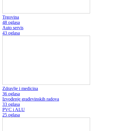
Trgovina
48 oglasa
Auto servis
43 oglasa
Zdravlje i medicina
36 oglasa
Izvođenje građevinskih radova
33 oglasa
PVC i ALU
25 oglasa