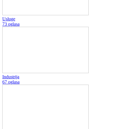
Usluge
73 oglasa
Industrija
67 oglasa