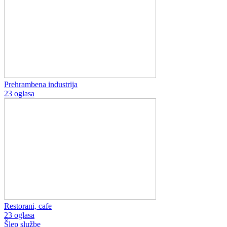
Prehrambena industrija
23 oglasa
Restorani, cafe
23 oglasa
Šlep službe