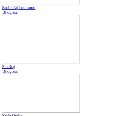
Saobraćaj i transport
18 oglasa
Smeštaj
18 oglasa
Kuća i bašta