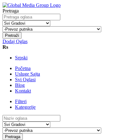
Pretraga
Pretraži
Dodaj Oglas
Rs
Srpski
Početna
Usluge Sajta
Svi Oglasi
Blog
Kontakt
Filteri
Kategorije
Pretraga