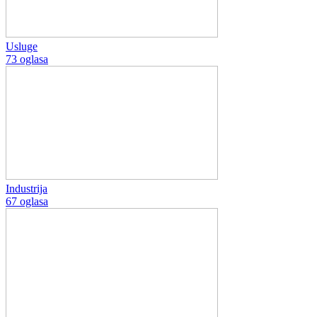
Usluge
73 oglasa
Industrija
67 oglasa