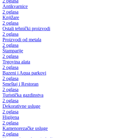
2 oglasa
Antikvarnice
2 oglasa
Knjižare
2 oglasa
Ostali tehnički proizvodi
2 oglasa
Proizvodi od metala
2 oglasa
Štamparije
2 oglasa
Trgovina alata
2 oglasa
Bazeni i Aqua parkovi
2 oglasa
Smeštaj i Restoran
2 oglasa
Turistička gazdinstva
2 oglasa
Dekorativne usluge
2 oglasa
Higijena
2 oglasa
Kamenorezačke usluge
2 oglasa