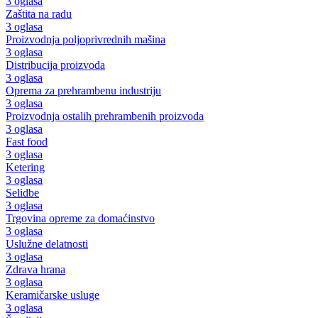
3 oglasa
Zaštita na radu
3 oglasa
Proizvodnja poljoprivrednih mašina
3 oglasa
Distribucija proizvoda
3 oglasa
Oprema za prehrambenu industriju
3 oglasa
Proizvodnja ostalih prehrambenih proizvoda
3 oglasa
Fast food
3 oglasa
Ketering
3 oglasa
Selidbe
3 oglasa
Trgovina opreme za domaćinstvo
3 oglasa
Uslužne delatnosti
3 oglasa
Zdrava hrana
3 oglasa
Keramičarske usluge
3 oglasa