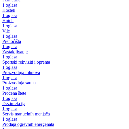
1 oglasa
Hosteli
1 oglasa
Hoteli
1 oglasa
Vile
1 oglasa
Prenoćišta
1 oglasa
Zastakljivanje
1 oglasa
Sportski rekviziti i oprema
1 oglasa
Proizvodnja mlinova
1 oglasa
Proizvodnja sauna
1 oglasa
Procena štete
1 oglasa
Dezinfekcija
1 oglasa
Servis manuelnih menjača
1 oglasa
Prodaja ogrevnih energenata