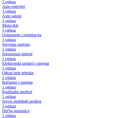
2 oglasa
Auto enterijer
1 oglasa
Auto saloni
1 oglasa
Motocikli
1 oglasa
Osiguranje i registracija
1 oglasa
Servisna oprema
1 oglasa
Sigurnosni sistemi
1 oglasa
Elektronski uređaji i oprema
1 oglasa
Otkup bele tehnike
1 oglasa
Računari i oprema
1 oglasa
Rashladni uredjaji
1 oglasa
Servis mobilnih uređaja
1 oglasa
Dečija igraonica
1 oglasa