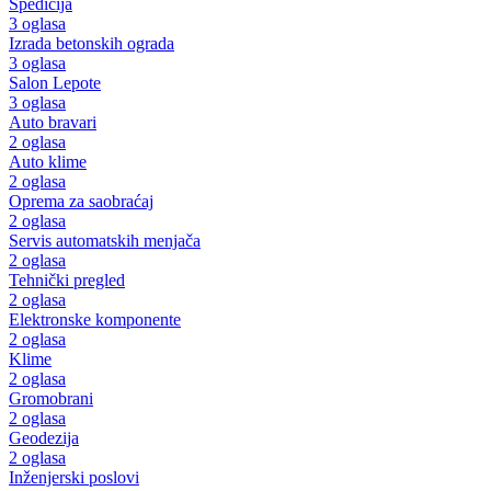
Špedicija
3 oglasa
Izrada betonskih ograda
3 oglasa
Salon Lepote
3 oglasa
Auto bravari
2 oglasa
Auto klime
2 oglasa
Oprema za saobraćaj
2 oglasa
Servis automatskih menjača
2 oglasa
Tehnički pregled
2 oglasa
Elektronske komponente
2 oglasa
Klime
2 oglasa
Gromobrani
2 oglasa
Geodezija
2 oglasa
Inženjerski poslovi