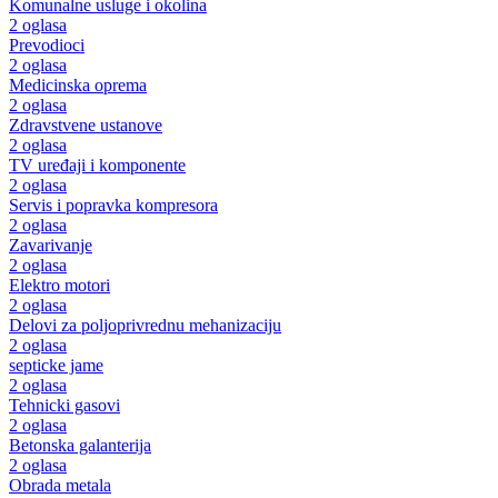
Komunalne usluge i okolina
2 oglasa
Prevodioci
2 oglasa
Medicinska oprema
2 oglasa
Zdravstvene ustanove
2 oglasa
TV uređaji i komponente
2 oglasa
Servis i popravka kompresora
2 oglasa
Zavarivanje
2 oglasa
Elektro motori
2 oglasa
Delovi za poljoprivrednu mehanizaciju
2 oglasa
septicke jame
2 oglasa
Tehnicki gasovi
2 oglasa
Betonska galanterija
2 oglasa
Obrada metala