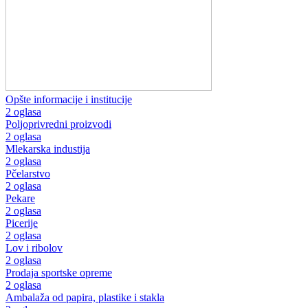
Opšte informacije i institucije
2 oglasa
Poljoprivredni proizvodi
2 oglasa
Mlekarska industija
2 oglasa
Pčelarstvo
2 oglasa
Pekare
2 oglasa
Picerije
2 oglasa
Lov i ribolov
2 oglasa
Prodaja sportske opreme
2 oglasa
Ambalaža od papira, plastike i stakla