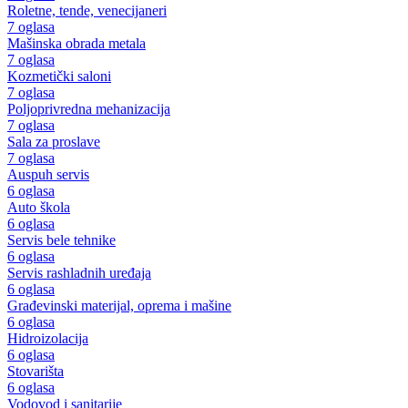
Roletne, tende, venecijaneri
7 oglasa
Mašinska obrada metala
7 oglasa
Kozmetički saloni
7 oglasa
Poljoprivredna mehanizacija
7 oglasa
Sala za proslave
7 oglasa
Auspuh servis
6 oglasa
Auto škola
6 oglasa
Servis bele tehnike
6 oglasa
Servis rashladnih uređaja
6 oglasa
Građevinski materijal, oprema i mašine
6 oglasa
Hidroizolacija
6 oglasa
Stovarišta
6 oglasa
Vodovod i sanitarije