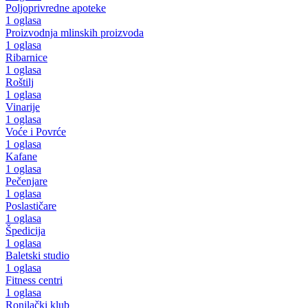
Poljoprivredne apoteke
1 oglasa
Proizvodnja mlinskih proizvoda
1 oglasa
Ribarnice
1 oglasa
Roštilj
1 oglasa
Vinarije
1 oglasa
Voće i Povrće
1 oglasa
Kafane
1 oglasa
Pečenjare
1 oglasa
Poslastičare
1 oglasa
Špedicija
1 oglasa
Baletski studio
1 oglasa
Fitness centri
1 oglasa
Ronilački klub