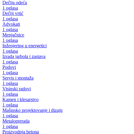
Dečija odeća
1 oglasa
Dečiji vrtić
1 oglasa
Advokati
1 oglasa
Menjačnice
1 oglasa
Inženjering u energetici
1 oglasa
Izrada jarbola i zastava
1 oglasa
Podovi
1 oglasa
Servis i montaža
1 oglasa
Visinski radovi
1 oglasa
Kamen i klesarstvo
1 oglasa
Mašinsko projektovanje i dizajn
1 oglasa
Metaloprerada
1 oglasa
Proizvodnja betona