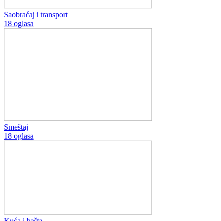
Saobraćaj i transport
18 oglasa
Smeštaj
18 oglasa
Kuća i bašta