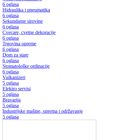
6 oglasa
Hidraulika i pneumatika
6 oglasa
Sekundarne sirovine
6 oglasa
Cvecare, cvetne dekoracije
6 oglasa
Trgovina opreme
6 oglasa
Dom za stare
6 oglasa
Stomatološke ordinacije
6 oglasa
Vulkanizeri
5 oglasa
Elektro servisi
5 oglasa
Bravarija
5 oglasa
Industrijske mašine, oprema i održavanje
5 oglasa