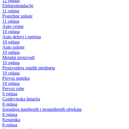
12 oglasa
Elektroinstalacije
11 oglasa
Pogrebne usluge
11 oglasa
Auto centar
10 oglasa
Auto delovi i oprema
10 oglasa
Auto usluge
10 oglasa
Metalni proizvodi
10 oglasa
Proizvodnja ostalih predmeta
10 oglasa
Prevoz putnika
10 oglasa
Prevoz robe
9 oglasa
Građevinska limarija
8 oglasa
Izgradnja stambenih i nestambenih objekata
8 oglasa
Keramika
8 oglasa