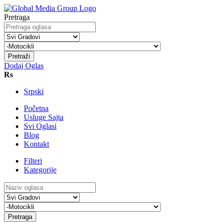
Pretraga
Pretraži
Dodaj Oglas
Rs
Srpski
Početna
Usluge Sajta
Svi Oglasi
Blog
Kontakt
Filteri
Kategorije
Pretraga