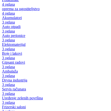
4 oglasa
oprema za ugostiteljstvo
4 oglasa
Akumulatori
3 oglasa
Auto otpadi
3 oglasa
Auto perionice
3 oglasa
Elektomaterijal
3 oglasa
Boje i lakovi
3 oglasa
Gipsani radovi
3 oglasa
Ambalaža
3 oglasa
Drvna industrija
3 oglasa
Servis računara
3 oglasa
Uređenje zelenih površina
3 oglasa
Frizerski saloni