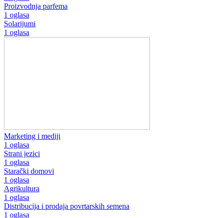
Proizvodnja parfema
1 oglasa
Solarijumi
1 oglasa
Marketing i mediji
1 oglasa
Strani jezici
1 oglasa
Starački domovi
1 oglasa
Agrikultura
1 oglasa
Distribucija i prodaja povrtarskih semena
1 oglasa