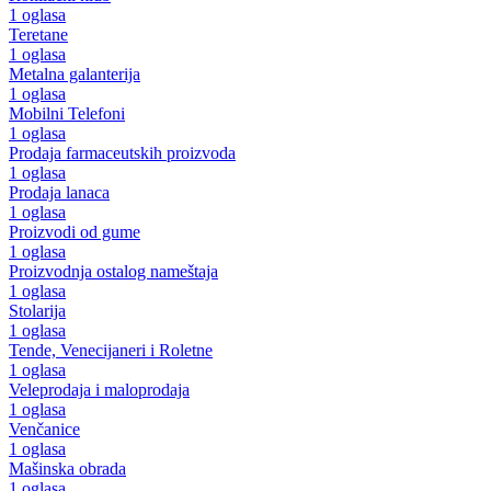
1 oglasa
Teretane
1 oglasa
Metalna galanterija
1 oglasa
Mobilni Telefoni
1 oglasa
Prodaja farmaceutskih proizvoda
1 oglasa
Prodaja lanaca
1 oglasa
Proizvodi od gume
1 oglasa
Proizvodnja ostalog nameštaja
1 oglasa
Stolarija
1 oglasa
Tende, Venecijaneri i Roletne
1 oglasa
Veleprodaja i maloprodaja
1 oglasa
Venčanice
1 oglasa
Mašinska obrada
1 oglasa