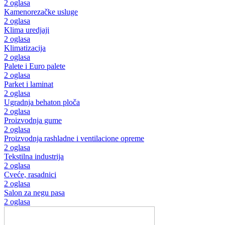
2 oglasa
Kamenorezačke usluge
2 oglasa
Klima uredjaji
2 oglasa
Klimatizacija
2 oglasa
Palete i Euro palete
2 oglasa
Parket i laminat
2 oglasa
Ugradnja behaton ploča
2 oglasa
Proizvodnja gume
2 oglasa
Proizvodnja rashladne i ventilacione opreme
2 oglasa
Tekstilna industrija
2 oglasa
Cveće, rasadnici
2 oglasa
Salon za negu pasa
2 oglasa