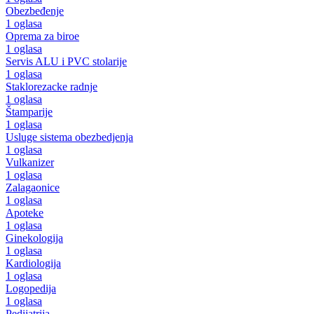
Obezbeđenje
1 oglasa
Oprema za biroe
1 oglasa
Servis ALU i PVC stolarije
1 oglasa
Staklorezacke radnje
1 oglasa
Štamparije
1 oglasa
Usluge sistema obezbedjenja
1 oglasa
Vulkanizer
1 oglasa
Zalagaonice
1 oglasa
Apoteke
1 oglasa
Ginekologija
1 oglasa
Kardiologija
1 oglasa
Logopedija
1 oglasa
Pedijatrija