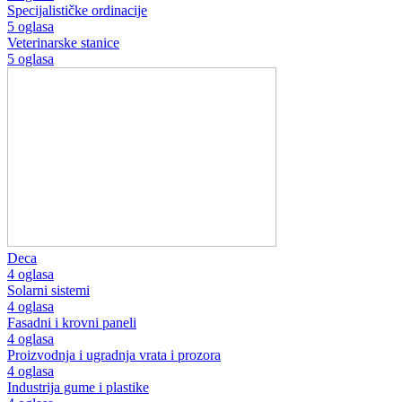
Specijalističke ordinacije
5 oglasa
Veterinarske stanice
5 oglasa
Deca
4 oglasa
Solarni sistemi
4 oglasa
Fasadni i krovni paneli
4 oglasa
Proizvodnja i ugradnja vrata i prozora
4 oglasa
Industrija gume i plastike