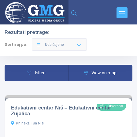
Rezultati pretrage:
Filteri
Kategorije
Sortiraj po:
Uobičajeno
Filteri
View on map
Svi Gradovi
Otvoreno
Edukativni centar Niš – Edukativni centar
Obrazovanje
Zujalica
Kninska 18a Nis
Pretraga