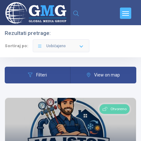
Rezultati pretrage:
Filteri
Kategorije
Sortiraj po:
Uobičajeno
Filteri
View on map
Svi Gradovi
Otvoreno
-Klime
Pretraga