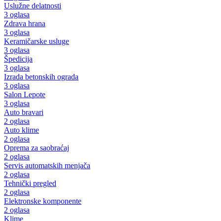
Uslužne delatnosti
3 oglasa
Zdrava hrana
3 oglasa
Keramičarske usluge
3 oglasa
Špedicija
3 oglasa
Izrada betonskih ograda
3 oglasa
Salon Lepote
3 oglasa
Auto bravari
2 oglasa
Auto klime
2 oglasa
Oprema za saobraćaj
2 oglasa
Servis automatskih menjača
2 oglasa
Tehnički pregled
2 oglasa
Elektronske komponente
2 oglasa
Klime