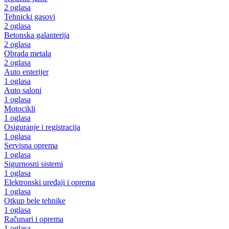
2 oglasa
Tehnicki gasovi
2 oglasa
Betonska galanterija
2 oglasa
Obrada metala
2 oglasa
Auto enterijer
1 oglasa
Auto saloni
1 oglasa
Motocikli
1 oglasa
Osiguranje i registracija
1 oglasa
Servisna oprema
1 oglasa
Sigurnosni sistemi
1 oglasa
Elektronski uređaji i oprema
1 oglasa
Otkup bele tehnike
1 oglasa
Računari i oprema
1 oglasa