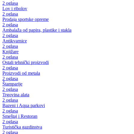
2 oglasa
Lov i ribolov
2 oglasa
Prodaja sportske opreme
2 oglasa
Ambalaža od papira, plastike i stakla
2 oglasa
Antikvarnice
2 oglasa
Knjižare
2 oglasa
Ostali tehnički proizvodi
2 oglasa
Proizvodi od metala
2 oglasa
Štamparije
2 oglasa
Trgovina alata
2 oglasa
Bazeni i Aqua parkovi
2 oglasa
Smeštaj i Restoran
2 oglasa
Turistička gazdinstva
2 oglasa