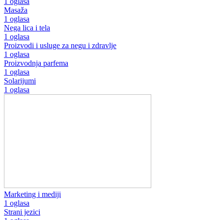
1 oglasa
Masaža
1 oglasa
Nega lica i tela
1 oglasa
Proizvodi i usluge za negu i zdravlje
1 oglasa
Proizvodnja parfema
1 oglasa
Solarijumi
1 oglasa
Marketing i mediji
1 oglasa
Strani jezici