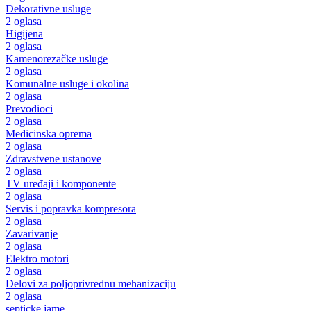
Dekorativne usluge
2 oglasa
Higijena
2 oglasa
Kamenorezačke usluge
2 oglasa
Komunalne usluge i okolina
2 oglasa
Prevodioci
2 oglasa
Medicinska oprema
2 oglasa
Zdravstvene ustanove
2 oglasa
TV uređaji i komponente
2 oglasa
Servis i popravka kompresora
2 oglasa
Zavarivanje
2 oglasa
Elektro motori
2 oglasa
Delovi za poljoprivrednu mehanizaciju
2 oglasa
septicke jame