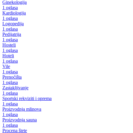
Ginekologija
1 oglasa
Kardiologija
1 oglasa
Logopedija
1 oglasa
Pedijatrija
1 oglasa
Hosteli
1 oglasa
Hoteli
1 oglasa
Vile
1 oglasa
Prenoćišta
1 oglasa
Zastakljivanje
1 oglasa
Sportski rekviziti i oprema
1 oglasa
Proizvodnja mlinova
1 oglasa
Proizvodnja sauna
1 oglasa
Procena štete