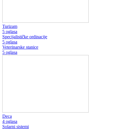
Turizam
5 oglasa
Specijalističke ordinacije
5 oglasa
Veterinarske stanice
5 oglasa
Deca
4 oglasa
Solarni sistemi