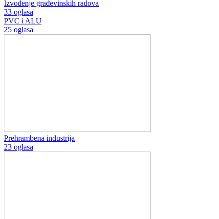
Izvođenje građevinskih radova
33 oglasa
PVC i ALU
25 oglasa
Prehrambena industrija
23 oglasa