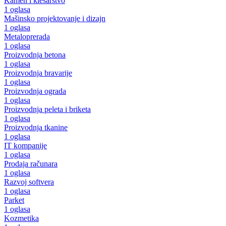
Kamen i klesarstvo
1 oglasa
Mašinsko projektovanje i dizajn
1 oglasa
Metaloprerada
1 oglasa
Proizvodnja betona
1 oglasa
Proizvodnja bravarije
1 oglasa
Proizvodnja ograda
1 oglasa
Proizvodnja peleta i briketa
1 oglasa
Proizvodnja tkanine
1 oglasa
IT kompanije
1 oglasa
Prodaja računara
1 oglasa
Razvoj softvera
1 oglasa
Parket
1 oglasa
Kozmetika