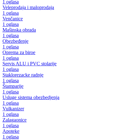
1 oglasa
Veleprodaja i maloprodaja
1 oglasa
Venčanice
1 oglasa
Mašinska obrada
1 oglasa
Obezbeđenje
1 oglasa
Oprema za biroe
1 oglasa
Servis ALU i PVC stolarije
1 oglasa
Staklorezacke radnje
1 oglasa
Štamparije
1 oglasa
Usluge sistema obezbedjenja
1 oglasa
Vulkanizer
1 oglasa
Zalagaonice
1 oglasa
Apoteke
1 oglasa