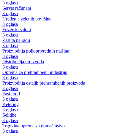
3 oglasa
Servis računara
3 oglasa
Uređenje zelenih površina
3 oglasa
Frizerski saloni
3 oglasa
Zaštita na radu
3 oglasa
Proizvodnja poljoprivrednih mašina
3 oglasa
Distribucija proizvoda
3 oglasa
Oprema za prehrambenu industriju
3 oglasa
Proizvodnja ostalih prehrambenih proizvoda
3 oglasa
Fast food
3 oglasa
Ketering
3 oglasa
Selidbe
3 oglasa
Trgovina opreme za domaćinstvo
3 oglasa