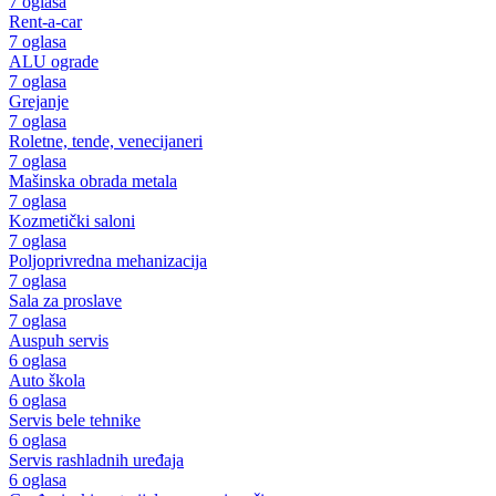
7 oglasa
Rent-a-car
7 oglasa
ALU ograde
7 oglasa
Grejanje
7 oglasa
Roletne, tende, venecijaneri
7 oglasa
Mašinska obrada metala
7 oglasa
Kozmetički saloni
7 oglasa
Poljoprivredna mehanizacija
7 oglasa
Sala za proslave
7 oglasa
Auspuh servis
6 oglasa
Auto škola
6 oglasa
Servis bele tehnike
6 oglasa
Servis rashladnih uređaja
6 oglasa