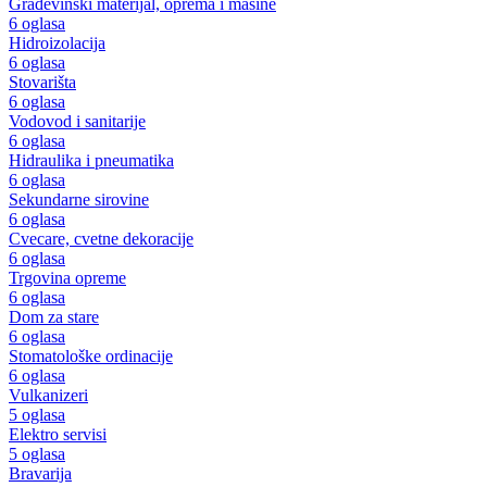
Građevinski materijal, oprema i mašine
6 oglasa
Hidroizolacija
6 oglasa
Stovarišta
6 oglasa
Vodovod i sanitarije
6 oglasa
Hidraulika i pneumatika
6 oglasa
Sekundarne sirovine
6 oglasa
Cvecare, cvetne dekoracije
6 oglasa
Trgovina opreme
6 oglasa
Dom za stare
6 oglasa
Stomatološke ordinacije
6 oglasa
Vulkanizeri
5 oglasa
Elektro servisi
5 oglasa
Bravarija