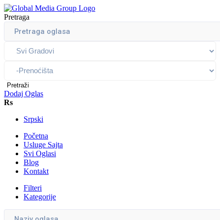
Pretraga
Pretraži
Dodaj Oglas
Rs
Srpski
Početna
Usluge Sajta
Svi Oglasi
Blog
Kontakt
Filteri
Kategorije