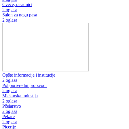
Cveće, rasadnici
2 oglasa
Salon za negu pasa
2 oglasa
Opšte informacije i institucije
2 oglasa
Poljoprivredni proizvodi
2 oglasa
Mlekarska industija
2 oglasa
Pčelarstvo
2 oglasa
Pekare
2 oglasa
Picerije