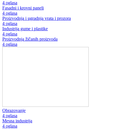
4 oglasa
Fasadni i krovni paneli
4 oglasa
Proizvodnja i ugradnja vrata i prozora
4 oglasa
Industrija gume i plastike
4 oglasa
Proizvodnja žičanih proizvoda
4 oglasa
Obrazovanje
4 oglasa
Mesna industrija
4 oglasa