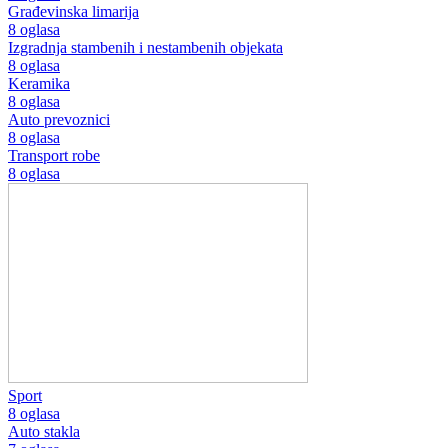
Građevinska limarija
8 oglasa
Izgradnja stambenih i nestambenih objekata
8 oglasa
Keramika
8 oglasa
Auto prevoznici
8 oglasa
Transport robe
8 oglasa
Sport
8 oglasa
Auto stakla