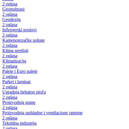
2 oglasa
Gromobrani
2 oglasa
Geodezija
2 oglasa
Inženjerski poslovi
2 oglasa
Kamenorezačke usluge
2 oglasa
Klima uredjaji
2 oglasa
Klimatizacija
2 oglasa
Palete i Euro palete
2 oglasa
Parket i laminat
2 oglasa
Ugradnja behaton ploča
2 oglasa
Proizvodnja gume
2 oglasa
Proizvodnja rashladne i ventilacione opreme
2 oglasa
Tekstilna industrija
2 oglasa