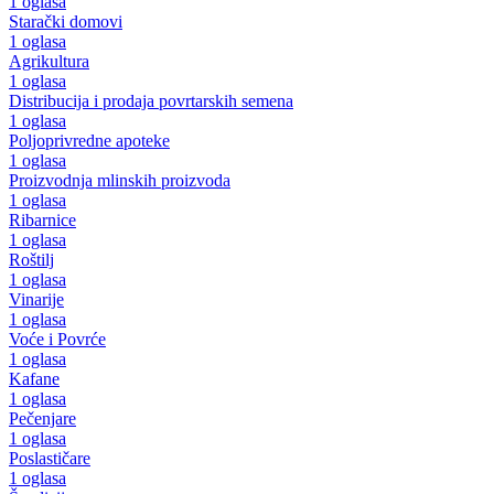
1 oglasa
Starački domovi
1 oglasa
Agrikultura
1 oglasa
Distribucija i prodaja povrtarskih semena
1 oglasa
Poljoprivredne apoteke
1 oglasa
Proizvodnja mlinskih proizvoda
1 oglasa
Ribarnice
1 oglasa
Roštilj
1 oglasa
Vinarije
1 oglasa
Voće i Povrće
1 oglasa
Kafane
1 oglasa
Pečenjare
1 oglasa
Poslastičare
1 oglasa