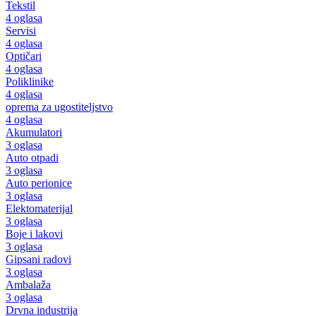
Tekstil
4 oglasa
Servisi
4 oglasa
Optičari
4 oglasa
Poliklinike
4 oglasa
oprema za ugostiteljstvo
4 oglasa
Akumulatori
3 oglasa
Auto otpadi
3 oglasa
Auto perionice
3 oglasa
Elektomaterijal
3 oglasa
Boje i lakovi
3 oglasa
Gipsani radovi
3 oglasa
Ambalaža
3 oglasa
Drvna industrija