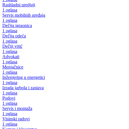
Rashladni uredjaji
1 oglasa
Servis mobilnih uređaja
1 oglasa
Dečija igraonica
1 oglasa
Dečija odeća
1 oglasa
Dečiji vrtić
1 oglasa
Advokati
1 oglasa
Menjačnice
1 oglasa
Inženjering u energetici
1 oglasa
Izrada jarbola i zastava
1 oglasa
Podovi
1 oglasa
Servis i montaža
1 oglasa
Visinski radovi
1 oglasa