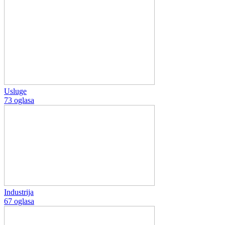
Usluge
73 oglasa
Industrija
67 oglasa