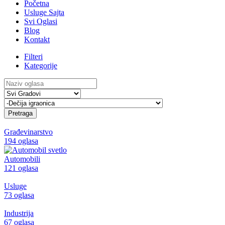
Početna
Usluge Sajta
Svi Oglasi
Blog
Kontakt
Filteri
Kategorije
Pretraga
Građevinarstvo
194 oglasa
Automobili
121 oglasa
Usluge
73 oglasa
Industrija
67 oglasa