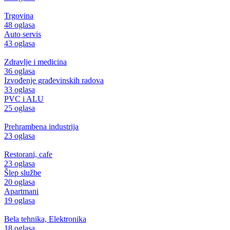
Trgovina
48 oglasa
Auto servis
43 oglasa
Zdravlje i medicina
36 oglasa
Izvođenje građevinskih radova
33 oglasa
PVC i ALU
25 oglasa
Prehrambena industrija
23 oglasa
Restorani, cafe
23 oglasa
Šlep službe
20 oglasa
Apartmani
19 oglasa
Bela tehnika, Elektronika
18 oglasa