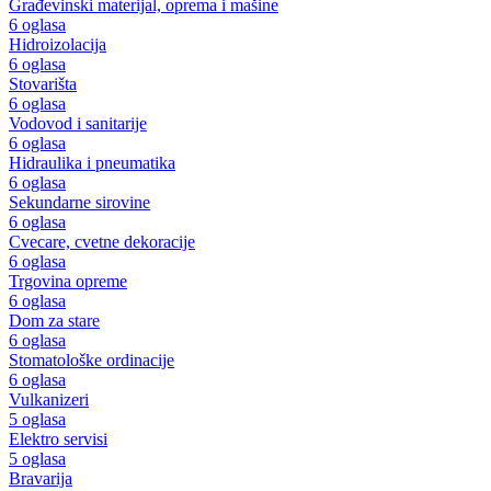
Građevinski materijal, oprema i mašine
6 oglasa
Hidroizolacija
6 oglasa
Stovarišta
6 oglasa
Vodovod i sanitarije
6 oglasa
Hidraulika i pneumatika
6 oglasa
Sekundarne sirovine
6 oglasa
Cvecare, cvetne dekoracije
6 oglasa
Trgovina opreme
6 oglasa
Dom za stare
6 oglasa
Stomatološke ordinacije
6 oglasa
Vulkanizeri
5 oglasa
Elektro servisi
5 oglasa
Bravarija