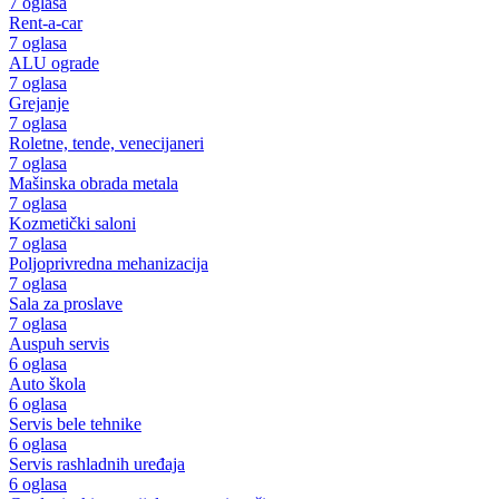
7 oglasa
Rent-a-car
7 oglasa
ALU ograde
7 oglasa
Grejanje
7 oglasa
Roletne, tende, venecijaneri
7 oglasa
Mašinska obrada metala
7 oglasa
Kozmetički saloni
7 oglasa
Poljoprivredna mehanizacija
7 oglasa
Sala za proslave
7 oglasa
Auspuh servis
6 oglasa
Auto škola
6 oglasa
Servis bele tehnike
6 oglasa
Servis rashladnih uređaja
6 oglasa