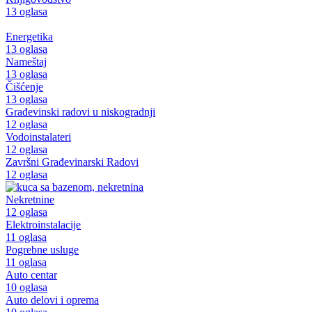
13 oglasa
Energetika
13 oglasa
Nameštaj
13 oglasa
Čišćenje
13 oglasa
Građevinski radovi u niskogradnji
12 oglasa
Vodoinstalateri
12 oglasa
Završni Građevinarski Radovi
12 oglasa
Nekretnine
12 oglasa
Elektroinstalacije
11 oglasa
Pogrebne usluge
11 oglasa
Auto centar
10 oglasa
Auto delovi i oprema