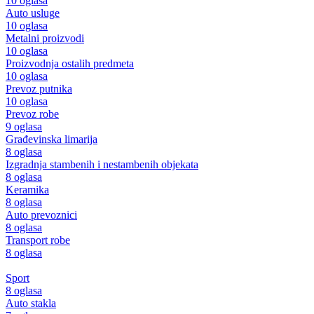
10 oglasa
Auto usluge
10 oglasa
Metalni proizvodi
10 oglasa
Proizvodnja ostalih predmeta
10 oglasa
Prevoz putnika
10 oglasa
Prevoz robe
9 oglasa
Građevinska limarija
8 oglasa
Izgradnja stambenih i nestambenih objekata
8 oglasa
Keramika
8 oglasa
Auto prevoznici
8 oglasa
Transport robe
8 oglasa
Sport
8 oglasa
Auto stakla