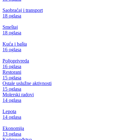
Saobraćaj i transport
18 oglasa
Smeštaj
18 oglasa
Kuća i bašta
16 oglasa
Poljoprivreda
16 oglasa
Restorani
15 oglasa
Ostale uslužne aktivnosti
15 oglasa
Molerski radovi
14 oglasa
Lepota
14 oglasa
Ekonomija
13 oglasa
Knjigovođstvo