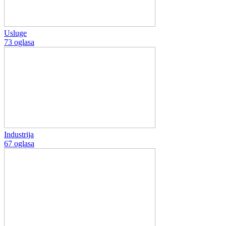
Usluge
73 oglasa
Industrija
67 oglasa