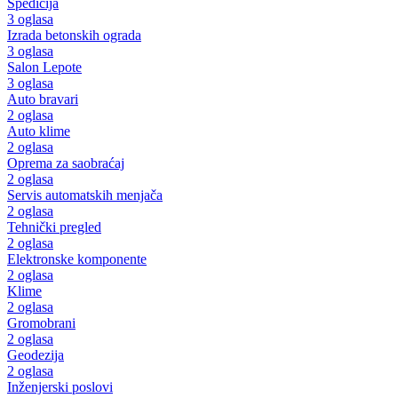
Špedicija
3 oglasa
Izrada betonskih ograda
3 oglasa
Salon Lepote
3 oglasa
Auto bravari
2 oglasa
Auto klime
2 oglasa
Oprema za saobraćaj
2 oglasa
Servis automatskih menjača
2 oglasa
Tehnički pregled
2 oglasa
Elektronske komponente
2 oglasa
Klime
2 oglasa
Gromobrani
2 oglasa
Geodezija
2 oglasa
Inženjerski poslovi