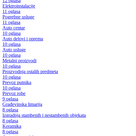
12 oglasa
Elektroinstalacije
11 oglasa
Pogrebne usluge
11 oglasa
Auto centar
10 oglasa
Auto delovi i oprema
10 oglasa
Auto usluge
10 oglasa
Metalni proizvodi
10 oglasa
Proizvodnja ostalih predmeta
10 oglasa
Prevoz putnika
10 oglasa
Prevoz robe
9 oglasa
Građevinska limarija
8 oglasa
Izgradnja stambenih i nestambenih objekata
8 oglasa
Keramika
8 oglasa