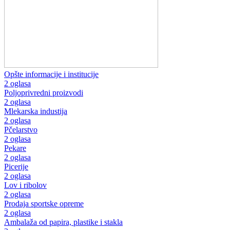
Opšte informacije i institucije
2 oglasa
Poljoprivredni proizvodi
2 oglasa
Mlekarska industija
2 oglasa
Pčelarstvo
2 oglasa
Pekare
2 oglasa
Picerije
2 oglasa
Lov i ribolov
2 oglasa
Prodaja sportske opreme
2 oglasa
Ambalaža od papira, plastike i stakla