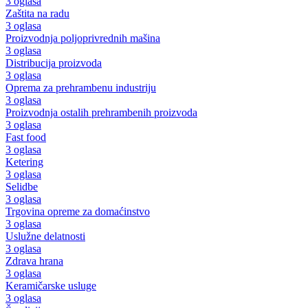
3 oglasa
Zaštita na radu
3 oglasa
Proizvodnja poljoprivrednih mašina
3 oglasa
Distribucija proizvoda
3 oglasa
Oprema za prehrambenu industriju
3 oglasa
Proizvodnja ostalih prehrambenih proizvoda
3 oglasa
Fast food
3 oglasa
Ketering
3 oglasa
Selidbe
3 oglasa
Trgovina opreme za domaćinstvo
3 oglasa
Uslužne delatnosti
3 oglasa
Zdrava hrana
3 oglasa
Keramičarske usluge
3 oglasa