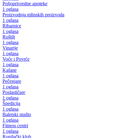
Poljoprivredne apoteke
1 oglasa
Proizvodnja mlinskih proizvoda
1 oglasa
Ribarnice
1 oglasa
Roštilj
1 oglasa
Vinarije
1 oglasa
Voće i Povrće
1 oglasa
Kafane
1 oglasa
Pečenjare
1 oglasa
Poslastičare
1 oglasa
Špedicija
1 oglasa
Baletski studio
1 oglasa
Fitness centri
1 oglasa
Ronilački klub