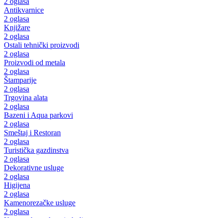
2 oglasa
Antikvarnice
2 oglasa
Knjižare
2 oglasa
Ostali tehnički proizvodi
2 oglasa
Proizvodi od metala
2 oglasa
Štamparije
2 oglasa
Trgovina alata
2 oglasa
Bazeni i Aqua parkovi
2 oglasa
Smeštaj i Restoran
2 oglasa
Turistička gazdinstva
2 oglasa
Dekorativne usluge
2 oglasa
Higijena
2 oglasa
Kamenorezačke usluge
2 oglasa