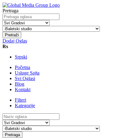
Pretraga
Pretraži
Dodaj Oglas
Rs
Srpski
Početna
Usluge Sajta
Svi Oglasi
Blog
Kontakt
Filteri
Kategorije
Pretraga