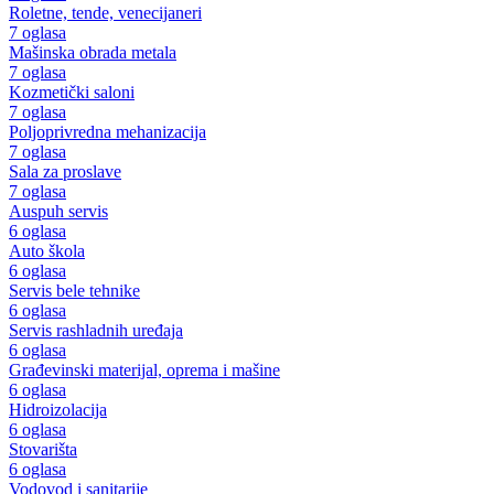
Roletne, tende, venecijaneri
7 oglasa
Mašinska obrada metala
7 oglasa
Kozmetički saloni
7 oglasa
Poljoprivredna mehanizacija
7 oglasa
Sala za proslave
7 oglasa
Auspuh servis
6 oglasa
Auto škola
6 oglasa
Servis bele tehnike
6 oglasa
Servis rashladnih uređaja
6 oglasa
Građevinski materijal, oprema i mašine
6 oglasa
Hidroizolacija
6 oglasa
Stovarišta
6 oglasa
Vodovod i sanitarije