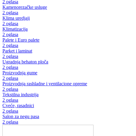
2 oglasa
Kamenorezačke usluge
2 oglasa
Klima uredjaji
2 oglasa
Klimatizacija
2 oglasa
Palete i Euro palete
2 oglasa
Parket i laminat
2 oglasa
Ugradnja behaton ploča
2 oglasa
Proizvodnja gume
2 oglasa
Proizvodnja rashladne i ventilacione opreme
2 oglasa
Tekstilna industrija
2 oglasa
Cveće, rasadnici
2 oglasa
Salon za negu pasa
2 oglasa