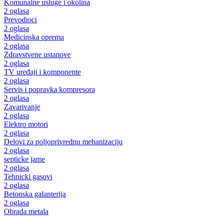
Komunalne usluge i okolina
2 oglasa
Prevodioci
2 oglasa
Medicinska oprema
2 oglasa
Zdravstvene ustanove
2 oglasa
TV uređaji i komponente
2 oglasa
Servis i popravka kompresora
2 oglasa
Zavarivanje
2 oglasa
Elektro motori
2 oglasa
Delovi za poljoprivrednu mehanizaciju
2 oglasa
septicke jame
2 oglasa
Tehnicki gasovi
2 oglasa
Betonska galanterija
2 oglasa
Obrada metala