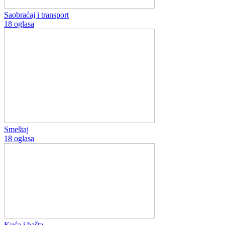
Saobraćaj i transport
18 oglasa
Smeštaj
18 oglasa
Kuća i bašta