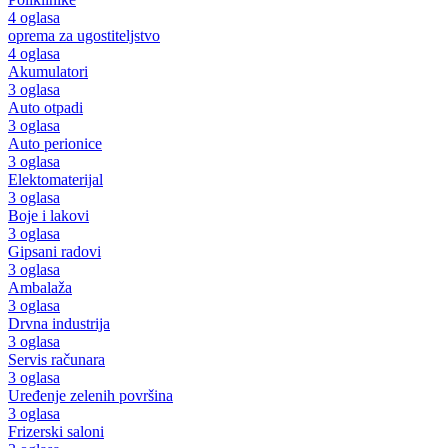
4 oglasa
oprema za ugostiteljstvo
4 oglasa
Akumulatori
3 oglasa
Auto otpadi
3 oglasa
Auto perionice
3 oglasa
Elektomaterijal
3 oglasa
Boje i lakovi
3 oglasa
Gipsani radovi
3 oglasa
Ambalaža
3 oglasa
Drvna industrija
3 oglasa
Servis računara
3 oglasa
Uređenje zelenih površina
3 oglasa
Frizerski saloni