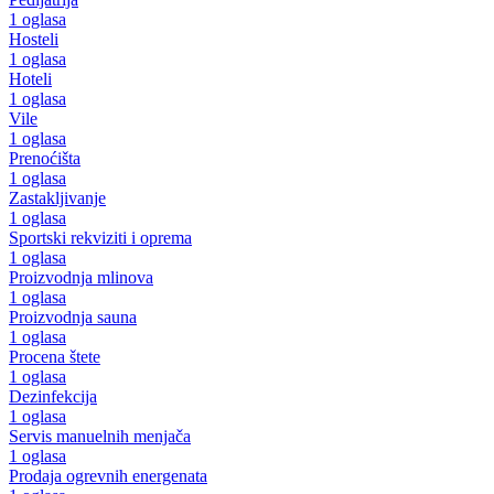
1 oglasa
Hosteli
1 oglasa
Hoteli
1 oglasa
Vile
1 oglasa
Prenoćišta
1 oglasa
Zastakljivanje
1 oglasa
Sportski rekviziti i oprema
1 oglasa
Proizvodnja mlinova
1 oglasa
Proizvodnja sauna
1 oglasa
Procena štete
1 oglasa
Dezinfekcija
1 oglasa
Servis manuelnih menjača
1 oglasa
Prodaja ogrevnih energenata