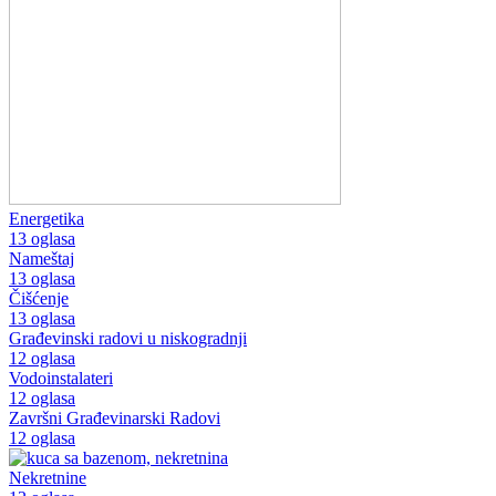
Energetika
13 oglasa
Nameštaj
13 oglasa
Čišćenje
13 oglasa
Građevinski radovi u niskogradnji
12 oglasa
Vodoinstalateri
12 oglasa
Završni Građevinarski Radovi
12 oglasa
Nekretnine