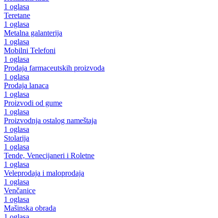
1 oglasa
Teretane
1 oglasa
Metalna galanterija
1 oglasa
Mobilni Telefoni
1 oglasa
Prodaja farmaceutskih proizvoda
1 oglasa
Prodaja lanaca
1 oglasa
Proizvodi od gume
1 oglasa
Proizvodnja ostalog nameštaja
1 oglasa
Stolarija
1 oglasa
Tende, Venecijaneri i Roletne
1 oglasa
Veleprodaja i maloprodaja
1 oglasa
Venčanice
1 oglasa
Mašinska obrada
1 oglasa