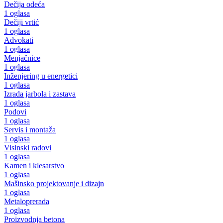
Dečija odeća
1 oglasa
Dečiji vrtić
1 oglasa
Advokati
1 oglasa
Menjačnice
1 oglasa
Inženjering u energetici
1 oglasa
Izrada jarbola i zastava
1 oglasa
Podovi
1 oglasa
Servis i montaža
1 oglasa
Visinski radovi
1 oglasa
Kamen i klesarstvo
1 oglasa
Mašinsko projektovanje i dizajn
1 oglasa
Metaloprerada
1 oglasa
Proizvodnja betona