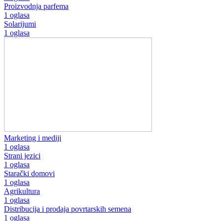
Proizvodnja parfema
1 oglasa
Solarijumi
1 oglasa
Marketing i mediji
1 oglasa
Strani jezici
1 oglasa
Starački domovi
1 oglasa
Agrikultura
1 oglasa
Distribucija i prodaja povrtarskih semena
1 oglasa