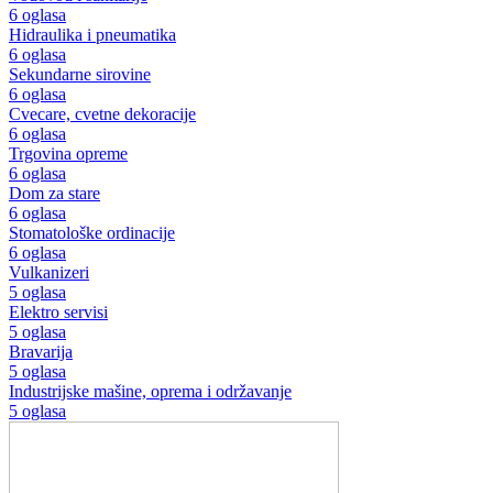
6 oglasa
Hidraulika i pneumatika
6 oglasa
Sekundarne sirovine
6 oglasa
Cvecare, cvetne dekoracije
6 oglasa
Trgovina opreme
6 oglasa
Dom za stare
6 oglasa
Stomatološke ordinacije
6 oglasa
Vulkanizeri
5 oglasa
Elektro servisi
5 oglasa
Bravarija
5 oglasa
Industrijske mašine, oprema i održavanje
5 oglasa