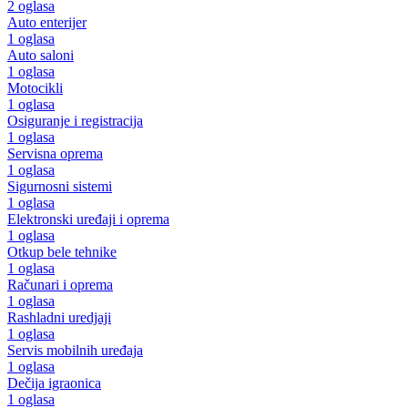
2 oglasa
Auto enterijer
1 oglasa
Auto saloni
1 oglasa
Motocikli
1 oglasa
Osiguranje i registracija
1 oglasa
Servisna oprema
1 oglasa
Sigurnosni sistemi
1 oglasa
Elektronski uređaji i oprema
1 oglasa
Otkup bele tehnike
1 oglasa
Računari i oprema
1 oglasa
Rashladni uredjaji
1 oglasa
Servis mobilnih uređaja
1 oglasa
Dečija igraonica
1 oglasa