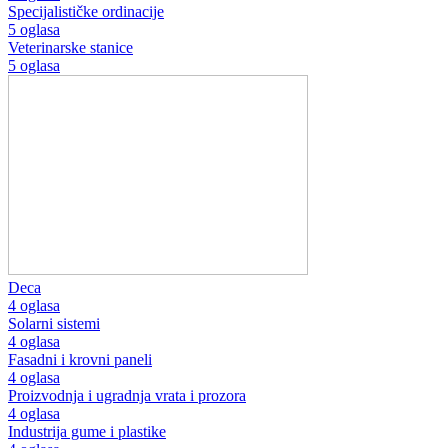
Specijalističke ordinacije
5 oglasa
Veterinarske stanice
5 oglasa
Deca
4 oglasa
Solarni sistemi
4 oglasa
Fasadni i krovni paneli
4 oglasa
Proizvodnja i ugradnja vrata i prozora
4 oglasa
Industrija gume i plastike