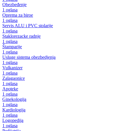
Obezbeđenje
1 oglasa
Oprema za biroe
1 oglasa
Servis ALU i PVC stolarije
1 oglasa
Staklorezacke radnje
1 oglasa
Štamparije
1 oglasa
Usluge sistema obezbedjenja
1 oglasa
Vulkanizer
1 oglasa
Zalagaonice
1 oglasa
Apoteke
1 oglasa
Ginekologija
1 oglasa
Kardiologija
1 oglasa
Logopedija
1 oglasa
Pedijatrija