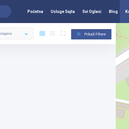
Početna
Usluge Sajta
Svi Oglasi
Blog
K
ičajeno
Prikaži Filtere