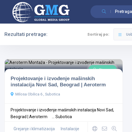
Pretraga
Rezultati pretrage:
Sortiraj po:
Uob
Filteri
Kategorije
Otvoreno
Projektovanje i izvođenje mašinskih
instalacija Novi Sad, Beograd | Aeroterm
Svi Gradovi
Milosa Obilica 6 , Subotica
-Grejanje i klimatizacija
Projektovanje i izvođenje mašinskih instalacija Novi Sad,
Beograd | Aeroterm ...
Subotica
Pretraga
Grejanje i klimatizacija
Instalacije