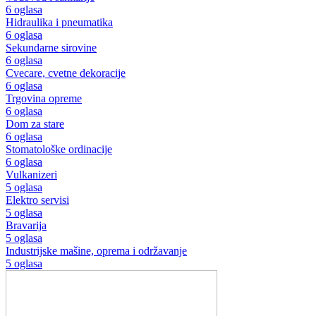
6 oglasa
Hidraulika i pneumatika
6 oglasa
Sekundarne sirovine
6 oglasa
Cvecare, cvetne dekoracije
6 oglasa
Trgovina opreme
6 oglasa
Dom za stare
6 oglasa
Stomatološke ordinacije
6 oglasa
Vulkanizeri
5 oglasa
Elektro servisi
5 oglasa
Bravarija
5 oglasa
Industrijske mašine, oprema i održavanje
5 oglasa