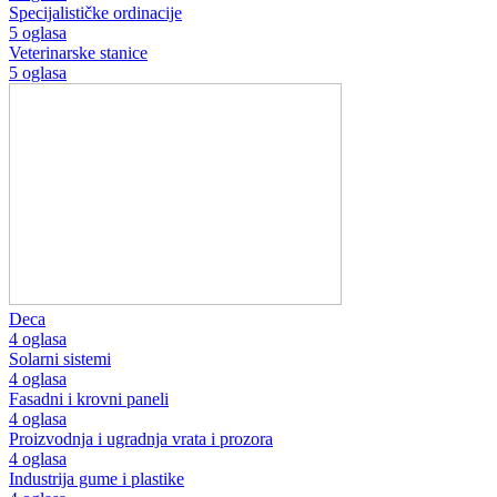
Specijalističke ordinacije
5 oglasa
Veterinarske stanice
5 oglasa
Deca
4 oglasa
Solarni sistemi
4 oglasa
Fasadni i krovni paneli
4 oglasa
Proizvodnja i ugradnja vrata i prozora
4 oglasa
Industrija gume i plastike