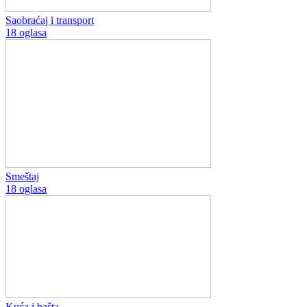
Saobraćaj i transport
18 oglasa
Smeštaj
18 oglasa
Kuća i bašta