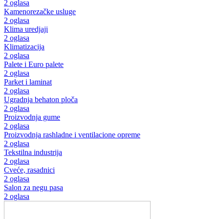
2 oglasa
Kamenorezačke usluge
2 oglasa
Klima uredjaji
2 oglasa
Klimatizacija
2 oglasa
Palete i Euro palete
2 oglasa
Parket i laminat
2 oglasa
Ugradnja behaton ploča
2 oglasa
Proizvodnja gume
2 oglasa
Proizvodnja rashladne i ventilacione opreme
2 oglasa
Tekstilna industrija
2 oglasa
Cveće, rasadnici
2 oglasa
Salon za negu pasa
2 oglasa