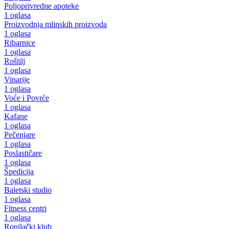
Poljoprivredne apoteke
1 oglasa
Proizvodnja mlinskih proizvoda
1 oglasa
Ribarnice
1 oglasa
Roštilj
1 oglasa
Vinarije
1 oglasa
Voće i Povrće
1 oglasa
Kafane
1 oglasa
Pečenjare
1 oglasa
Poslastičare
1 oglasa
Špedicija
1 oglasa
Baletski studio
1 oglasa
Fitness centri
1 oglasa
Ronilački klub