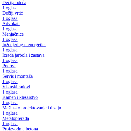
Dečija odeća
1 oglasa
Dečiji vrtić
1 oglasa
Advokati
1 oglasa
Menjačnice
1 oglasa
Inženjering u energetici
1 oglasa
Izrada jarbola i zastava
1 oglasa
Podovi
1 oglasa
Servis i montaža
1 oglasa
Visinski radovi
1 oglasa
Kamen i klesarstvo
1 oglasa
Mašinsko projektovanje i dizajn
1 oglasa
Metaloprerada
1 oglasa
Proizvodnja betona