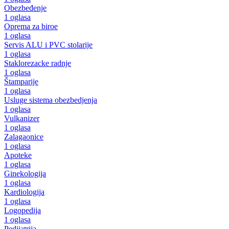
Obezbeđenje
1 oglasa
Oprema za biroe
1 oglasa
Servis ALU i PVC stolarije
1 oglasa
Staklorezacke radnje
1 oglasa
Štamparije
1 oglasa
Usluge sistema obezbedjenja
1 oglasa
Vulkanizer
1 oglasa
Zalagaonice
1 oglasa
Apoteke
1 oglasa
Ginekologija
1 oglasa
Kardiologija
1 oglasa
Logopedija
1 oglasa
Pedijatrija