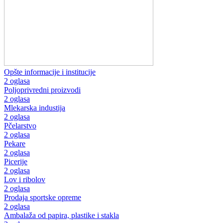
Opšte informacije i institucije
2 oglasa
Poljoprivredni proizvodi
2 oglasa
Mlekarska industija
2 oglasa
Pčelarstvo
2 oglasa
Pekare
2 oglasa
Picerije
2 oglasa
Lov i ribolov
2 oglasa
Prodaja sportske opreme
2 oglasa
Ambalaža od papira, plastike i stakla