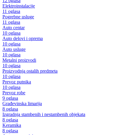
12 oglasa
Elektroinstalacije
11 oglasa
Pogrebne usluge
11 oglasa
Auto centar
10 oglasa
Auto delovi i oprema
10 oglasa
Auto usluge
10 oglasa
Metalni proizvodi
10 oglasa
Proizvodnja ostalih predmeta
10 oglasa
Prevoz putnika
10 oglasa
Prevoz robe
9 oglasa
Građevinska limarija
8 oglasa
Izgradnja stambenih i nestambenih objekata
8 oglasa
Keramika
8 oglasa