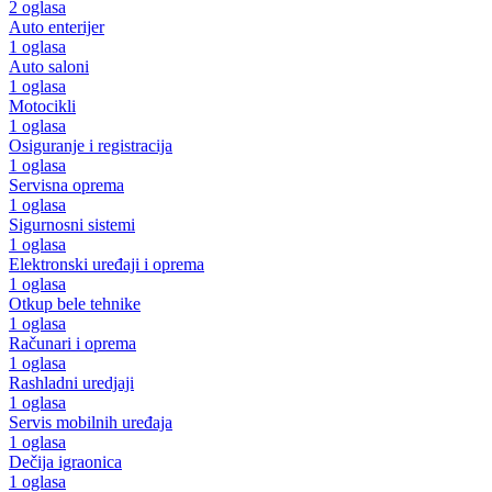
2 oglasa
Auto enterijer
1 oglasa
Auto saloni
1 oglasa
Motocikli
1 oglasa
Osiguranje i registracija
1 oglasa
Servisna oprema
1 oglasa
Sigurnosni sistemi
1 oglasa
Elektronski uređaji i oprema
1 oglasa
Otkup bele tehnike
1 oglasa
Računari i oprema
1 oglasa
Rashladni uredjaji
1 oglasa
Servis mobilnih uređaja
1 oglasa
Dečija igraonica
1 oglasa