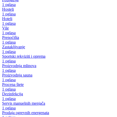
1 oglasa
Hosteli
1 oglasa
Hoteli
1 oglasa
Vile
1 oglasa
Prenoćišta
1 oglasa
Zastakljivanje
1 oglasa
Sportski rekviziti i oprema
1 oglasa
Proizvodnja mlinova
1 oglasa
Proizvodnja sauna
1 oglasa
Procena štete
1 oglasa
Dezinfekcija
1 oglasa
Servis manuelnih menjača
1 oglasa
Prodaja ogrevnih energenata