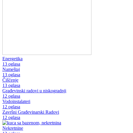
Energetika
13 oglasa
Nameštaj
13 oglasa
Čišćenje
13 oglasa
Građevinski radovi u niskogradnji
12 oglasa
Vodoinstalateri
12 oglasa
Završni Građevinarski Radovi
12 oglasa
Nekretnine