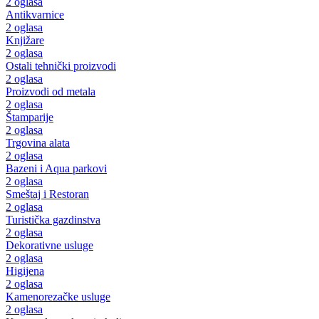
2 oglasa
Antikvarnice
2 oglasa
Knjižare
2 oglasa
Ostali tehnički proizvodi
2 oglasa
Proizvodi od metala
2 oglasa
Štamparije
2 oglasa
Trgovina alata
2 oglasa
Bazeni i Aqua parkovi
2 oglasa
Smeštaj i Restoran
2 oglasa
Turistička gazdinstva
2 oglasa
Dekorativne usluge
2 oglasa
Higijena
2 oglasa
Kamenorezačke usluge
2 oglasa