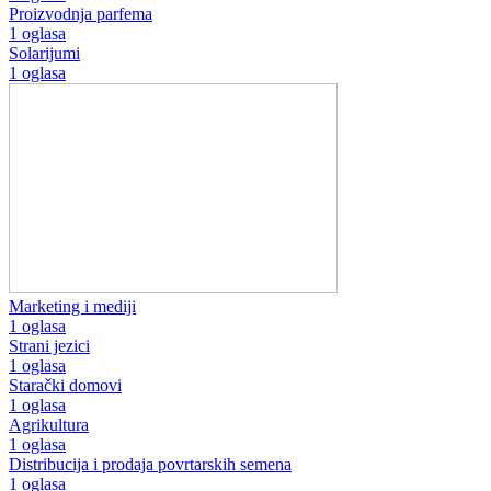
Proizvodnja parfema
1 oglasa
Solarijumi
1 oglasa
Marketing i mediji
1 oglasa
Strani jezici
1 oglasa
Starački domovi
1 oglasa
Agrikultura
1 oglasa
Distribucija i prodaja povrtarskih semena
1 oglasa