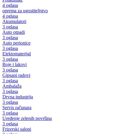
4 oglasa
oprema za ugostiteljstvo
4 oglasa
Akumulatori
3 oglasa
Auto otpadi
3 oglasa
Auto perionice
3 oglasa
Elektomaterijal
3 oglasa
Boje i lakovi
3 oglasa
Gipsani radovi
3 oglasa
Ambalaža
3 oglasa
Drvna industrija
3 oglasa
Servis računara
3 oglasa
Uređenje zelenih površina
3 oglasa
Frizerski saloni