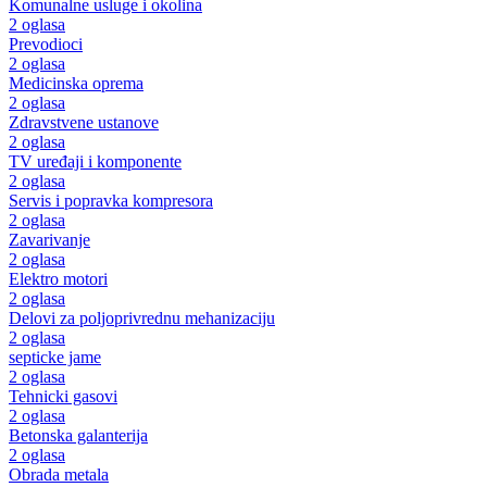
Komunalne usluge i okolina
2 oglasa
Prevodioci
2 oglasa
Medicinska oprema
2 oglasa
Zdravstvene ustanove
2 oglasa
TV uređaji i komponente
2 oglasa
Servis i popravka kompresora
2 oglasa
Zavarivanje
2 oglasa
Elektro motori
2 oglasa
Delovi za poljoprivrednu mehanizaciju
2 oglasa
septicke jame
2 oglasa
Tehnicki gasovi
2 oglasa
Betonska galanterija
2 oglasa
Obrada metala