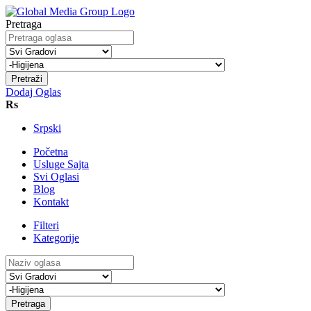
Pretraga
Pretraži
Dodaj Oglas
Rs
Srpski
Početna
Usluge Sajta
Svi Oglasi
Blog
Kontakt
Filteri
Kategorije
Pretraga