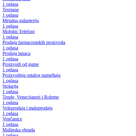
1 oglasa
Teretane
1 oglasa
Metalna galanterija
1 oglasa
Mobilni Telefoni
1 oglasa
Prodaja farmaceutskih proizvoda
1 oglasa
Prodaja lanaca
1 oglasa
Proizvodi od gume
1 oglasa
Proizvodnja ostalog nameštaja
1 oglasa
Stolarija
1 oglasa
Tende, Venecijaneri i Roletne
1 oglasa
Veleprodaja i maloprodaja
1 oglasa
Venčanice
1 oglasa
Mašinska obrada
1 oglasa