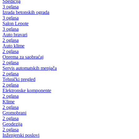
Špedicija
3 oglasa
Izrada betonskih ograda
3 oglasa
Salon Lepote
3 oglasa
Auto bravari
2 oglasa
Auto klime
2 oglasa
Oprema za saobraćaj
2 oglasa
Servis automatskih menjača
2 oglasa
Tehnički pregled
2 oglasa
Elektronske komponente
2 oglasa
Klime
2 oglasa
Gromobrani
2 oglasa
Geodezija
2 oglasa
Inženjerski poslovi