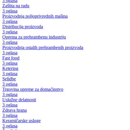
3 oglasa
Zaštita na radu
3 oglasa
Proizvodnja poljoprivrednih mašina
3 oglasa
Distribucija proizvoda
3 oglasa
Oprema za prehrambenu industriju
3 oglasa
Proizvodnja ostalih prehrambenih proizvoda
3 oglasa
Fast food
3 oglasa
Ketering
3 oglasa
Selidbe
3 oglasa
Trgovina opreme za domaćinstvo
3 oglasa
Uslužne delatnosti
3 oglasa
Zdrava hrana
3 oglasa
Keramičarske usluge
3 oglasa