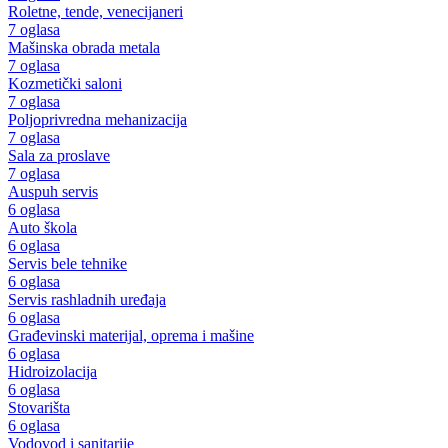
Roletne, tende, venecijaneri
7 oglasa
Mašinska obrada metala
7 oglasa
Kozmetički saloni
7 oglasa
Poljoprivredna mehanizacija
7 oglasa
Sala za proslave
7 oglasa
Auspuh servis
6 oglasa
Auto škola
6 oglasa
Servis bele tehnike
6 oglasa
Servis rashladnih uređaja
6 oglasa
Građevinski materijal, oprema i mašine
6 oglasa
Hidroizolacija
6 oglasa
Stovarišta
6 oglasa
Vodovod i sanitarije