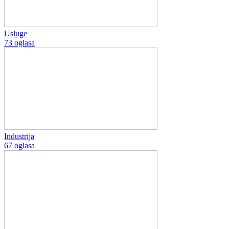
Usluge
73 oglasa
Industrija
67 oglasa