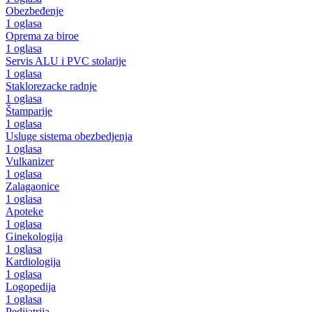
Obezbeđenje
1 oglasa
Oprema za biroe
1 oglasa
Servis ALU i PVC stolarije
1 oglasa
Staklorezacke radnje
1 oglasa
Štamparije
1 oglasa
Usluge sistema obezbedjenja
1 oglasa
Vulkanizer
1 oglasa
Zalagaonice
1 oglasa
Apoteke
1 oglasa
Ginekologija
1 oglasa
Kardiologija
1 oglasa
Logopedija
1 oglasa
Pedijatrija