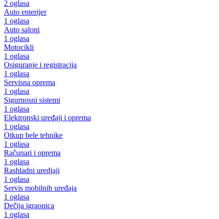
2 oglasa
Auto enterijer
1 oglasa
Auto saloni
1 oglasa
Motocikli
1 oglasa
Osiguranje i registracija
1 oglasa
Servisna oprema
1 oglasa
Sigurnosni sistemi
1 oglasa
Elektronski uređaji i oprema
1 oglasa
Otkup bele tehnike
1 oglasa
Računari i oprema
1 oglasa
Rashladni uredjaji
1 oglasa
Servis mobilnih uređaja
1 oglasa
Dečija igraonica
1 oglasa