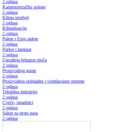
2 oglasa
Kamenorezačke usluge
2 oglasa
Klima uredjaji
2 oglasa
Klimatizacija
2 oglasa
Palete i Euro palete
2 oglasa
Parket i laminat
2 oglasa
Ugradnja behaton ploča
2 oglasa
Proizvodnja gume
2 oglasa
Proizvodnja rashladne i ventilacione opreme
2 oglasa
Tekstilna industrija
2 oglasa
Cveće, rasadnici
2 oglasa
Salon za negu pasa
2 oglasa