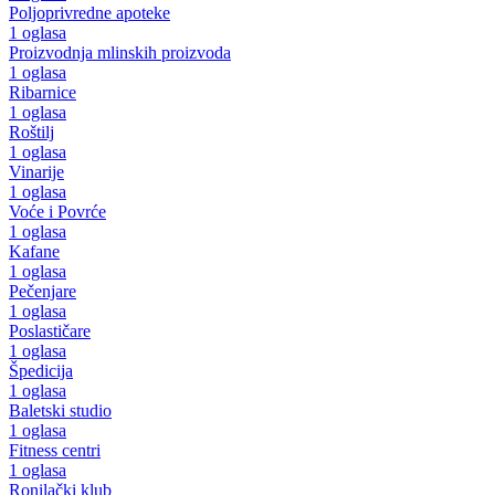
Poljoprivredne apoteke
1 oglasa
Proizvodnja mlinskih proizvoda
1 oglasa
Ribarnice
1 oglasa
Roštilj
1 oglasa
Vinarije
1 oglasa
Voće i Povrće
1 oglasa
Kafane
1 oglasa
Pečenjare
1 oglasa
Poslastičare
1 oglasa
Špedicija
1 oglasa
Baletski studio
1 oglasa
Fitness centri
1 oglasa
Ronilački klub