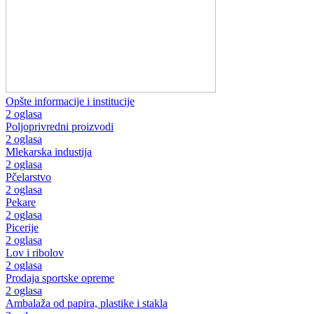
Opšte informacije i institucije
2 oglasa
Poljoprivredni proizvodi
2 oglasa
Mlekarska industija
2 oglasa
Pčelarstvo
2 oglasa
Pekare
2 oglasa
Picerije
2 oglasa
Lov i ribolov
2 oglasa
Prodaja sportske opreme
2 oglasa
Ambalaža od papira, plastike i stakla