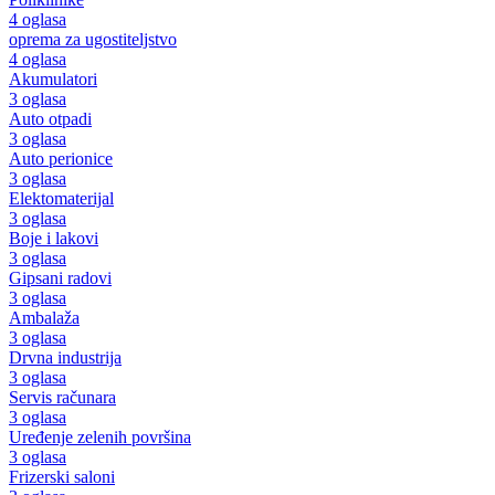
4 oglasa
oprema za ugostiteljstvo
4 oglasa
Akumulatori
3 oglasa
Auto otpadi
3 oglasa
Auto perionice
3 oglasa
Elektomaterijal
3 oglasa
Boje i lakovi
3 oglasa
Gipsani radovi
3 oglasa
Ambalaža
3 oglasa
Drvna industrija
3 oglasa
Servis računara
3 oglasa
Uređenje zelenih površina
3 oglasa
Frizerski saloni