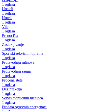
1 oglasa
Hosteli
1 oglasa
Hoteli
1 oglasa
Vile
1 oglasa
Prenoćišta
1 oglasa
Zastakljivanje
1 oglasa
Sportski rekviziti i oprema
1 oglasa
Proizvodnja mlinova
1 oglasa
Proizvodnja sauna
1 oglasa
Procena štete
1 oglasa
Dezinfekcija
1 oglasa
Servis manuelnih menjača
1 oglasa
Prodaja ogrevnih energenata