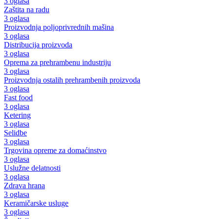
3 oglasa
Zaštita na radu
3 oglasa
Proizvodnja poljoprivrednih mašina
3 oglasa
Distribucija proizvoda
3 oglasa
Oprema za prehrambenu industriju
3 oglasa
Proizvodnja ostalih prehrambenih proizvoda
3 oglasa
Fast food
3 oglasa
Ketering
3 oglasa
Selidbe
3 oglasa
Trgovina opreme za domaćinstvo
3 oglasa
Uslužne delatnosti
3 oglasa
Zdrava hrana
3 oglasa
Keramičarske usluge
3 oglasa