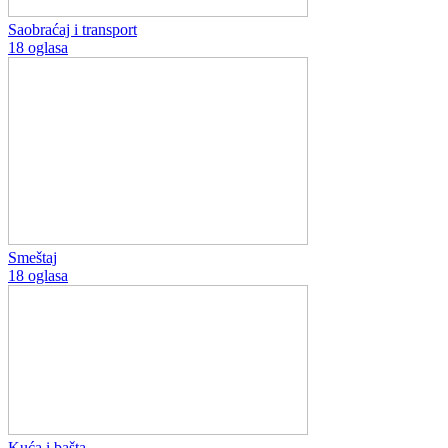
Saobraćaj i transport
18 oglasa
Smeštaj
18 oglasa
Kuća i bašta