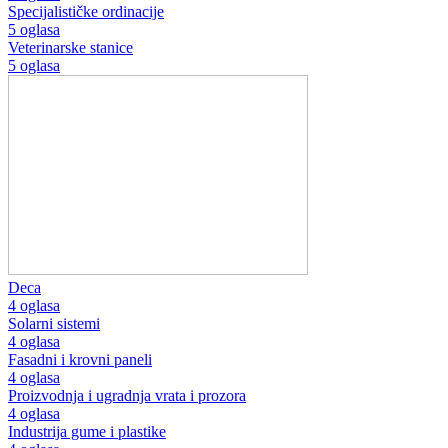
Specijalističke ordinacije
5 oglasa
Veterinarske stanice
5 oglasa
Deca
4 oglasa
Solarni sistemi
4 oglasa
Fasadni i krovni paneli
4 oglasa
Proizvodnja i ugradnja vrata i prozora
4 oglasa
Industrija gume i plastike