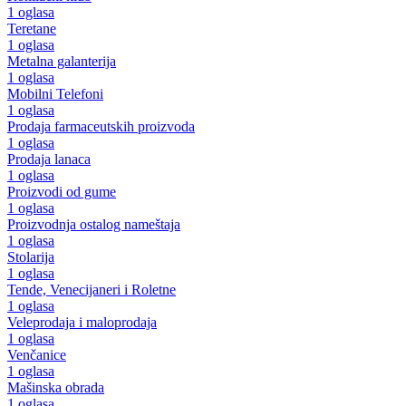
1 oglasa
Teretane
1 oglasa
Metalna galanterija
1 oglasa
Mobilni Telefoni
1 oglasa
Prodaja farmaceutskih proizvoda
1 oglasa
Prodaja lanaca
1 oglasa
Proizvodi od gume
1 oglasa
Proizvodnja ostalog nameštaja
1 oglasa
Stolarija
1 oglasa
Tende, Venecijaneri i Roletne
1 oglasa
Veleprodaja i maloprodaja
1 oglasa
Venčanice
1 oglasa
Mašinska obrada
1 oglasa