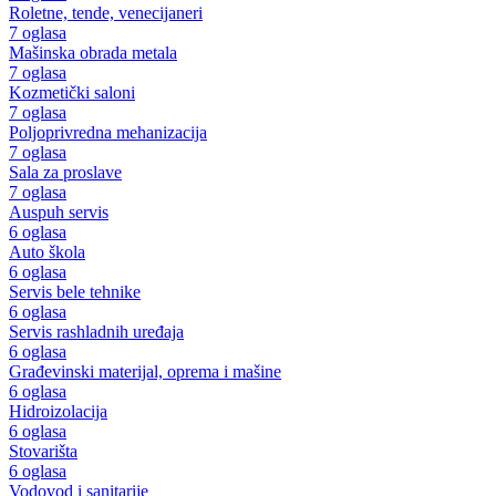
Roletne, tende, venecijaneri
7 oglasa
Mašinska obrada metala
7 oglasa
Kozmetički saloni
7 oglasa
Poljoprivredna mehanizacija
7 oglasa
Sala za proslave
7 oglasa
Auspuh servis
6 oglasa
Auto škola
6 oglasa
Servis bele tehnike
6 oglasa
Servis rashladnih uređaja
6 oglasa
Građevinski materijal, oprema i mašine
6 oglasa
Hidroizolacija
6 oglasa
Stovarišta
6 oglasa
Vodovod i sanitarije