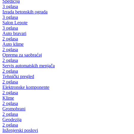
Špedicija
3 oglasa
Izrada betonskih ograda
3 oglasa
Salon Lepote
3 oglasa
Auto bravari
2 oglasa
Auto klime
2 oglasa
Oprema za saobraćaj
2 oglasa
Servis automatskih menjača
2 oglasa
Tehnički pregled
2 oglasa
Elektronske komponente
2 oglasa
Klime
2 oglasa
Gromobrani
2 oglasa
Geodezija
2 oglasa
Inženjerski poslovi