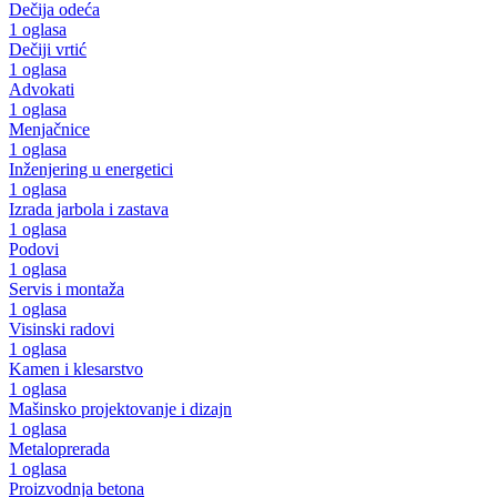
Dečija odeća
1 oglasa
Dečiji vrtić
1 oglasa
Advokati
1 oglasa
Menjačnice
1 oglasa
Inženjering u energetici
1 oglasa
Izrada jarbola i zastava
1 oglasa
Podovi
1 oglasa
Servis i montaža
1 oglasa
Visinski radovi
1 oglasa
Kamen i klesarstvo
1 oglasa
Mašinsko projektovanje i dizajn
1 oglasa
Metaloprerada
1 oglasa
Proizvodnja betona