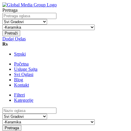
Pretraga
Pretraži
Dodaj Oglas
Rs
Srpski
Početna
Usluge Sajta
Svi Oglasi
Blog
Kontakt
Filteri
Kategorije
Pretraga