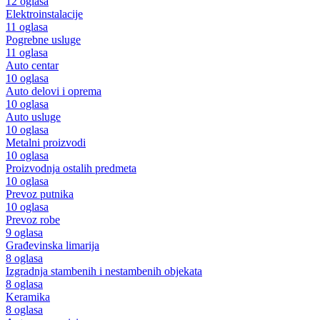
12 oglasa
Elektroinstalacije
11 oglasa
Pogrebne usluge
11 oglasa
Auto centar
10 oglasa
Auto delovi i oprema
10 oglasa
Auto usluge
10 oglasa
Metalni proizvodi
10 oglasa
Proizvodnja ostalih predmeta
10 oglasa
Prevoz putnika
10 oglasa
Prevoz robe
9 oglasa
Građevinska limarija
8 oglasa
Izgradnja stambenih i nestambenih objekata
8 oglasa
Keramika
8 oglasa