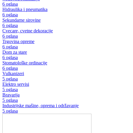
6 oglasa
Hidraulika i pneumatika
6 oglasa
Sekundarne sirovine
6 oglasa
Cvecare, cvetne dekoracije
6 oglasa
Trgovina opreme
6 oglasa
Dom za stare
6 oglasa
Stomatološke ordinacije
6 oglasa
Vulkanizeri
5 oglasa
Elektro servisi
5 oglasa
Bravarija
5 oglasa
Industrijske mašine, oprema i održavanje
5 oglasa