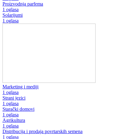
Proizvodnja parfema
1 oglasa
Solarijumi
1 oglasa
Marketing i mediji
1 oglasa
Strani jezici
1 oglasa
Starački domovi
1 oglasa
Agrikultura
1 oglasa
Distribucija i prodaja povrtarskih semena
1 oglasa