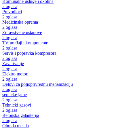
Komunalne usluge i okolina
2 oglasa
Prevodioci
2 oglasa
Medicinska oprema
2 oglasa
Zdravstvene ustanove
2 oglasa
TV uređaji i komponente
2 oglasa
Servis i popravka kompresora
2 oglasa
Zavarivanje
2 oglasa
Elektro motori
2 oglasa
Delovi za poljoprivrednu mehanizaciju
2 oglasa
septicke jame
2 oglasa
Tehnicki gasovi
2 oglasa
Betonska galanterija
2 oglasa
Obrada metala