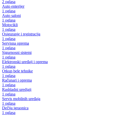
2 oglasa
Auto enterijer
1 oglasa
Auto saloni
1 oglasa
Motocikli
1 oglasa
Osiguranje i registracija
1 oglasa
Servisna oprema
1 oglasa
Sigurnosni sistemi
1 oglasa
Elektronski uređaji i oprema
1 oglasa
Otkup bele tehnike
1 oglasa
Računari i oprema
1 oglasa
Rashladni uredjaji
1 oglasa
Servis mobilnih uređaja
1 oglasa
Dečija igraonica
1 oglasa