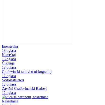
Energetika
13 oglasa
Nameštaj
13 oglasa
Čišćenje
13 oglasa
Građevinski radovi u niskogradnji
12 oglasa
Vodoinstalateri
12 oglasa
Završni Građevinarski Radovi
12 oglasa
Nekretnine