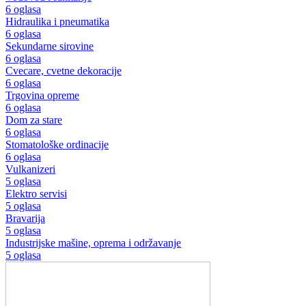
6 oglasa
Hidraulika i pneumatika
6 oglasa
Sekundarne sirovine
6 oglasa
Cvecare, cvetne dekoracije
6 oglasa
Trgovina opreme
6 oglasa
Dom za stare
6 oglasa
Stomatološke ordinacije
6 oglasa
Vulkanizeri
5 oglasa
Elektro servisi
5 oglasa
Bravarija
5 oglasa
Industrijske mašine, oprema i održavanje
5 oglasa