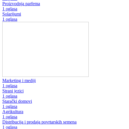
Proizvodnja parfema
1 oglasa
Solarijumi
1 oglasa
Marketing i mediji
1 oglasa
Strani jezici
1 oglasa
Starački domovi
1 oglasa
Agrikultura
1 oglasa
Distribucija i prodaja povrtarskih semena
1 oglasa