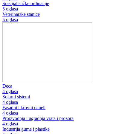
Specijalističke ordinacije
5 oglasa
Veterinarske stanice
5 oglasa
Deca
4 oglasa
Solarni sistemi
4 oglasa
Fasadni i krovni paneli
4 oglasa
Proizvodnja i ugradnja vrata i prozora
4 oglasa
Industrija gume i plastike