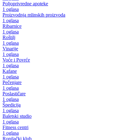
Poljoprivredne apoteke
1 oglasa
Proizvodnja mlinskih proizvoda
1 oglasa
Ribarnice
1 oglasa
Roštilj
1 oglasa
Vinarije
1 oglasa
Voće i Povrće
1 oglasa
Kafane
1 oglasa
Pečenjare
1 oglasa
Poslastičare
1 oglasa
Špedicija
1 oglasa
Baletski studio
1 oglasa
Fitness centri
1 oglasa
Ronilački klub