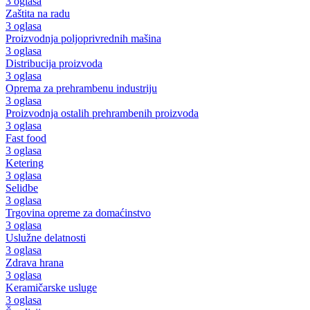
3 oglasa
Zaštita na radu
3 oglasa
Proizvodnja poljoprivrednih mašina
3 oglasa
Distribucija proizvoda
3 oglasa
Oprema za prehrambenu industriju
3 oglasa
Proizvodnja ostalih prehrambenih proizvoda
3 oglasa
Fast food
3 oglasa
Ketering
3 oglasa
Selidbe
3 oglasa
Trgovina opreme za domaćinstvo
3 oglasa
Uslužne delatnosti
3 oglasa
Zdrava hrana
3 oglasa
Keramičarske usluge
3 oglasa