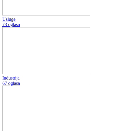
Usluge
73 oglasa
Industrija
67 oglasa