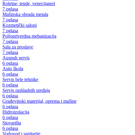
Roletne, tende, venecijaneri
7 oglasa
Mašinska obrada metala
7 oglasa
Kozmetički saloni
7 oglasa
Poljoprivredna mehanizacija
7 oglasa
Sala za proslave
7 oglasa
Auspuh servis
6 oglasa
Auto škola
6 oglasa
Servis bele tehnike
6 oglasa
Servis rashladnih uređaja
6 oglasa
Građevinski materijal, oprema i mašine
6 oglasa
Hidroizolacija
6 oglasa
Stovarišta
6 oglasa
Vodovod i sanitarije