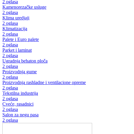
2 oglasa
Kamenorezačke usluge
2 oglasa
Klima uredjaji
2 oglasa
Klimatizacija
2 oglasa
Palete i Euro palete
2 oglasa
Parket i laminat
2 oglasa
Ugradnja behaton ploča
2 oglasa
Proizvodnja gume
2 oglasa
Proizvodnja rashladne i ventilacione opreme
2 oglasa
Tekstilna industrija
2 oglasa
Cveće, rasadnici
2 oglasa
Salon za negu pasa
2 oglasa