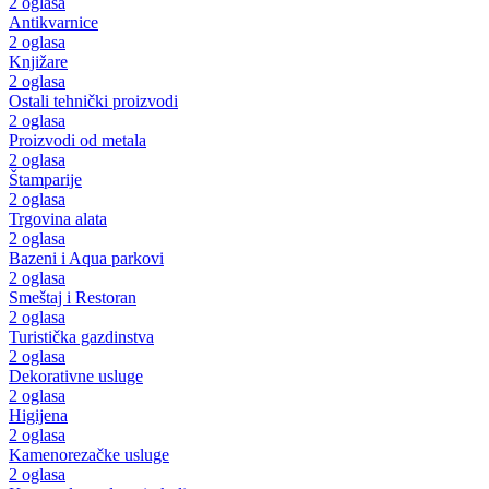
2 oglasa
Antikvarnice
2 oglasa
Knjižare
2 oglasa
Ostali tehnički proizvodi
2 oglasa
Proizvodi od metala
2 oglasa
Štamparije
2 oglasa
Trgovina alata
2 oglasa
Bazeni i Aqua parkovi
2 oglasa
Smeštaj i Restoran
2 oglasa
Turistička gazdinstva
2 oglasa
Dekorativne usluge
2 oglasa
Higijena
2 oglasa
Kamenorezačke usluge
2 oglasa