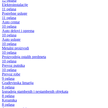
12 oglasa
Elektroinstalacije
11 oglasa
Pogrebne usluge
11 oglasa
Auto centar
10 oglasa
Auto delovi i oprema
10 oglasa
Auto usluge
10 oglasa
Metalni proizvodi
10 oglasa
Proizvodnja ostalih predmeta
10 oglasa
Prevoz putnika
10 oglasa
Prevoz robe
9 oglasa
Građevinska limarija
8 oglasa
Izgradnja stambenih i nestambenih objekata
8 oglasa
Keramika
8 oglasa