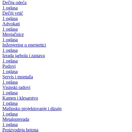
Dečija odeća
1 oglasa
Dečiji vrtić
1 oglasa
Advokati
1 oglasa
Menjačnice
1 oglasa
Inženjering u energetici
1 oglasa
Izrada jarbola i zastava
1 oglasa
Podovi
1 oglasa
Servis i montaža
1 oglasa
Visinski radovi
1 oglasa
Kamen i klesarstvo
1 oglasa
Mašinsko projektovanje i dizajn
1 oglasa
Metaloprerada
1 oglasa
Proizvodnja betona