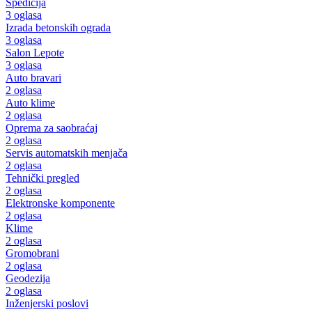
Špedicija
3 oglasa
Izrada betonskih ograda
3 oglasa
Salon Lepote
3 oglasa
Auto bravari
2 oglasa
Auto klime
2 oglasa
Oprema za saobraćaj
2 oglasa
Servis automatskih menjača
2 oglasa
Tehnički pregled
2 oglasa
Elektronske komponente
2 oglasa
Klime
2 oglasa
Gromobrani
2 oglasa
Geodezija
2 oglasa
Inženjerski poslovi