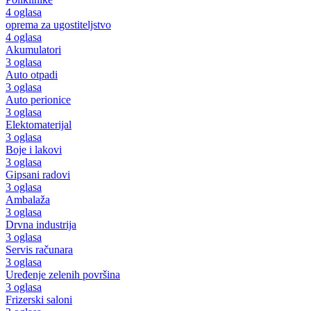
4 oglasa
oprema za ugostiteljstvo
4 oglasa
Akumulatori
3 oglasa
Auto otpadi
3 oglasa
Auto perionice
3 oglasa
Elektomaterijal
3 oglasa
Boje i lakovi
3 oglasa
Gipsani radovi
3 oglasa
Ambalaža
3 oglasa
Drvna industrija
3 oglasa
Servis računara
3 oglasa
Uređenje zelenih površina
3 oglasa
Frizerski saloni