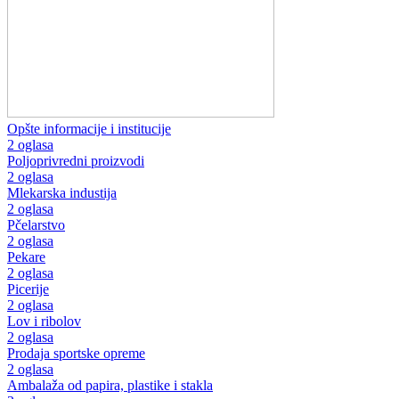
Opšte informacije i institucije
2 oglasa
Poljoprivredni proizvodi
2 oglasa
Mlekarska industija
2 oglasa
Pčelarstvo
2 oglasa
Pekare
2 oglasa
Picerije
2 oglasa
Lov i ribolov
2 oglasa
Prodaja sportske opreme
2 oglasa
Ambalaža od papira, plastike i stakla