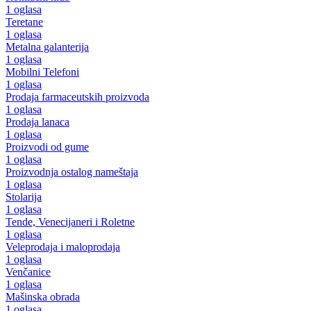
1 oglasa
Teretane
1 oglasa
Metalna galanterija
1 oglasa
Mobilni Telefoni
1 oglasa
Prodaja farmaceutskih proizvoda
1 oglasa
Prodaja lanaca
1 oglasa
Proizvodi od gume
1 oglasa
Proizvodnja ostalog nameštaja
1 oglasa
Stolarija
1 oglasa
Tende, Venecijaneri i Roletne
1 oglasa
Veleprodaja i maloprodaja
1 oglasa
Venčanice
1 oglasa
Mašinska obrada
1 oglasa