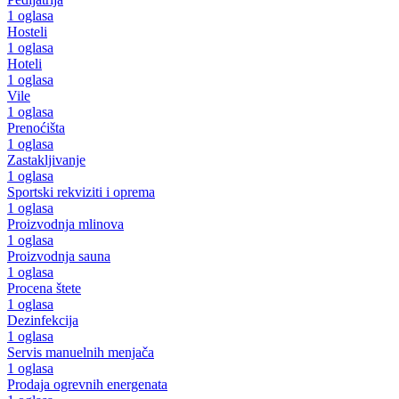
1 oglasa
Hosteli
1 oglasa
Hoteli
1 oglasa
Vile
1 oglasa
Prenoćišta
1 oglasa
Zastakljivanje
1 oglasa
Sportski rekviziti i oprema
1 oglasa
Proizvodnja mlinova
1 oglasa
Proizvodnja sauna
1 oglasa
Procena štete
1 oglasa
Dezinfekcija
1 oglasa
Servis manuelnih menjača
1 oglasa
Prodaja ogrevnih energenata