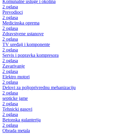
Komunalne usluge i okolina
2 oglasa
Prevodioci
2 oglasa
Medicinska oprema
2 oglasa
Zdravstvene ustanove
2 oglasa
TV uređaji i komponente
2 oglasa
Servis i popravka kompresora
2 oglasa
Zavarivanje
2 oglasa
Elektro motori
2 oglasa
Delovi za poljoprivrednu mehanizaciju
2 oglasa
septicke jame
2 oglasa
Tehnicki gasovi
2 oglasa
Betonska galanterija
2 oglasa
Obrada metala