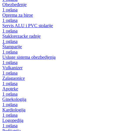
Obezbeđenje
1 oglasa
Oprema za biroe
1 oglasa
Servis ALU i PVC stolarije
1 oglasa
Staklorezacke radnje
1 oglasa
Štamparije
1 oglasa
Usluge sistema obezbedjenja
1 oglasa
Vulkanizer
1 oglasa
Zalagaonice
1 oglasa
Apoteke
1 oglasa
Ginekologija
1 oglasa
Kardiologija
1 oglasa
Logopedija
1 oglasa
Pedijatrija