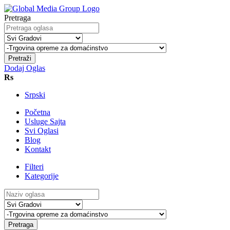
Pretraga
Pretraži
Dodaj Oglas
Rs
Srpski
Početna
Usluge Sajta
Svi Oglasi
Blog
Kontakt
Filteri
Kategorije
Pretraga