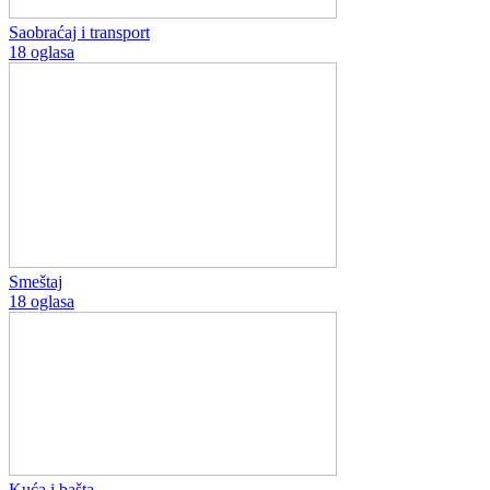
Saobraćaj i transport
18 oglasa
Smeštaj
18 oglasa
Kuća i bašta