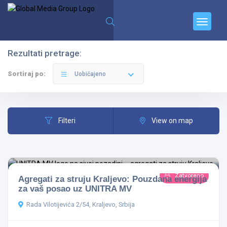
Rezultati pretrage:
Filteri
Kategorije
Sortiraj po:
Uobičajeno
Filteri
View on map
Kraljevo
Zatvoreno
Agregati za struju Kraljevo: Pouzdana energija
Sve Kategorije
za vaš posao uz UNITRA MV
Rada Vilotijevića 2/54, Kraljevo, Srbija
Pretraga