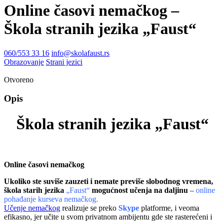
Online časovi nemačkog –
Škola stranih jezika „Faust“
060/553 33 16
info@skolafaust.rs
Obrazovanje
Strani jezici
Otvoreno
Opis
Škola stranih jezika „Faust“
Online časovi nemačkog
Ukoliko ste suviše zauzeti i nemate previše slobodnog vremena,
škola starih jezika
„Faust“
mogućnost učenja na daljinu
–
online
pohađanje kurseva nemačkog.
Učenje nemačkog
realizuje se preko
Skype
platforme, i veoma
efikasno, jer učite u svom privatnom ambijentu gde ste rasterećeni i