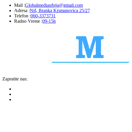
Mail :
Globalmediasrbija@gmail.com
Adresa :
Niš, Branka Krsmanovica 25/27
Telefon :
060-3373731
Radno Vreme :
09-15h
Zapratite nas: