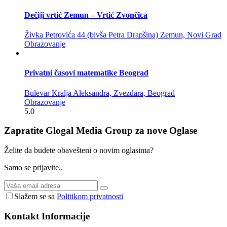
Dečiji vrtić Zemun – Vrtić Zvončica
Živka Petrovića 44 (bivša Petra Drapšina) Zemun, Novi Grad
Obrazovanje
Privatni časovi matematike Beograd
Bulevar Kralja Aleksandra, Zvezdara, Beograd
Obrazovanje
5.0
Zapratite Glogal Media Group za nove
Oglase
Želite da budete obavešteni o novim oglasima?
Samo se prijavite..
Slažem se sa
Politikom privatnosti
Kontakt
Informacije