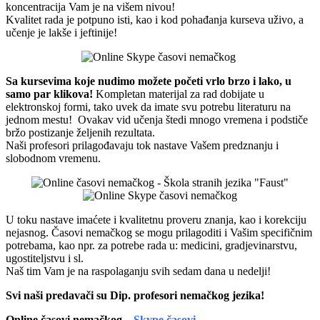
koncentracija Vam je na višem nivou!
Kvalitet rada je potpuno isti, kao i kod pohađanja kurseva uživo, a
učenje je lakše i jeftinije!
Sa kursevima koje nudimo možete početi vrlo brzo i lako, u
samo par klikova!
Kompletan materijal za rad dobijate u
elektronskoj formi, tako uvek da imate svu potrebu literaturu na
jednom mestu! Ovakav vid učenja štedi mnogo vremena i podstiče
bržo postizanje željenih rezultata.
Naši profesori prilagođavaju tok nastave Vašem predznanju i
slobodnom vremenu.
U toku nastave imaćete i kvalitetnu proveru znanja, kao i korekciju
nejasnog. Časovi nemačkog se mogu prilagoditi i Vašim specifičnim
potrebama, kao npr. za potrebe rada u: medicini, gradjevinarstvu,
ugostiteljstvu i sl.
Naš tim Vam je na raspolaganju svih sedam dana u nedelji!
Svi naši predavači su Dip. profesori nemačkog jezika!
Online časovi nemačkog
–
Skype časovi