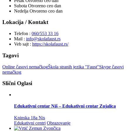
Petak
Otvoreno ceo dan
Subota
Otvoreno ceo dan
Nedelja
Otvoreno ceo dan
Lokacija / Kontakt
Telefon :
060/553 33 16
Mail :
info@skolafaust.rs
Veb sajt :
https://skolafaust.rs/
Tagovi
Online časovi nemačkog
Škola stranih jezika "Faust"
Skype časovi
nemačkog
Slični Oglasi
Edukativni centar Niš – Edukativni centar Zujalica
Kninska 18a Nis
Edukativni centri
Obrazovanje