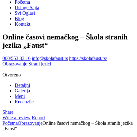
Početna
Usluge Sajta
Svi Oglasi
Blog
Kontakt
Online časovi nemačkog – Škola stranih
jezika „Faust“
060/553 33 16
info@skolafaust.rs
https://skolafaust.rs/
Obrazovanje
Strani jezici
Otvoreno
Detaljni
Galerija
Meni
Recenzije
Share
Write a review
Report
Početna
Obrazovanje
Online časovi nemačkog – Škola stranih jezika
„Faust“