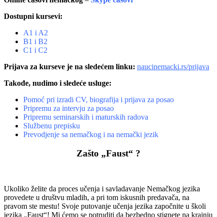
Dostupni kursevi:
A1 i A2
B1 i B2
C1 i C2
Prijava za kurseve je na sledećem linku:
naucinemacki.rs/prijava
Takođe, nudimo i sledeće usluge:
Pomoć pri izradi CV, biografija i prijava za posao
Pripremu za intervju za posao
Pripremu seminarskih i maturskih radova
Službenu prepisku
Prevodjenje sa nemačkog i na nemački jezik
Zašto „Faust“ ?
Ukoliko želite da proces učenja i savladavanje Nemačkog jezika
provedete u društvu mladih, a pri tom iskusnih predavača, na
pravom ste mestu! Svoje putovanje učenja jezika započnite u školi
jezika „Faust“! Mi ćemo se potruditi da bezbedno stignete na krajnju