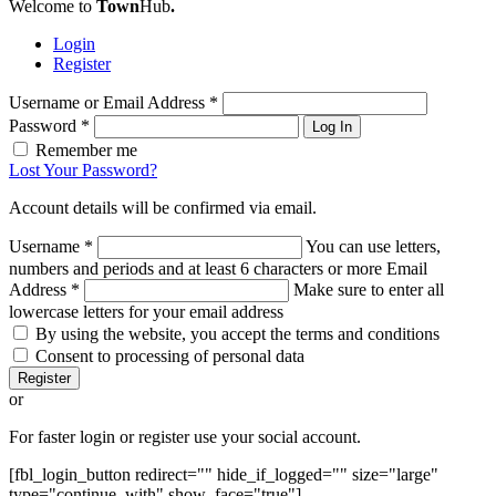
Welcome to
Town
Hub
.
Login
Register
Username or Email Address
*
Password
*
Log In
Remember me
Lost Your Password?
Account details will be confirmed via email.
Username
*
You can use letters,
numbers and periods and at least 6 characters or more
Email
Address
*
Make sure to enter all
lowercase letters for your email address
By using the website, you accept the terms and conditions
Consent to processing of personal data
Register
or
For faster login or register use your social account.
[fbl_login_button redirect="" hide_if_logged="" size="large"
type="continue_with" show_face="true"]