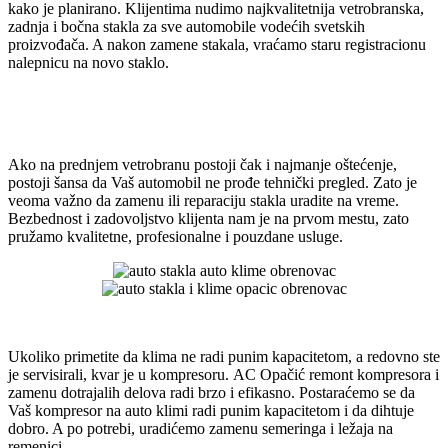
kako je planirano. Klijentima nudimo najkvalitetnija vetrobranska,
zadnja i bočna stakla za sve automobile vodećih svetskih
proizvođača. A nakon zamene stakala, vraćamo staru registracionu
nalepnicu na novo staklo.
Ako na prednjem vetrobranu postoji čak i najmanje oštećenje,
postoji šansa da Vaš automobil ne prođe tehnički pregled. Zato je
veoma važno da zamenu ili reparaciju stakla uradite na vreme.
Bezbednost i zadovoljstvo klijenta nam je na prvom mestu, zato
pružamo kvalitetne, profesionalne i pouzdane usluge.
Ukoliko primetite da klima ne radi punim kapacitetom, a redovno ste
je servisirali, kvar je u kompresoru. AC Opačić remont kompresora i
zamenu dotrajalih delova radi brzo i efikasno. Postaraćemo se da
Vaš kompresor na auto klimi radi punim kapacitetom i da dihtuje
dobro. A po potrebi, uradićemo zamenu semeringa i ležaja na
remenici.