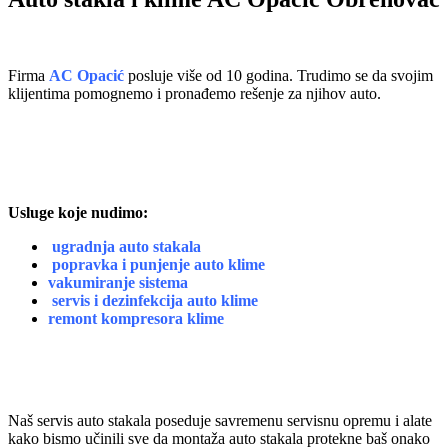
Firma
AC Opacić
posluje više od 10 godina. Trudimo se da svojim
klijentima pomognemo i pronađemo rešenje za njihov auto.
Usluge koje nudimo:
ugradnja auto stakala
popravka i punjenje auto klime
vakumiranje sistema
servis i
dezinfekcija auto klime
remont kompresora klime
Naš servis auto stakala poseduje savremenu servisnu opremu i alate
kako bismo učinili sve da montaža auto stakala protekne baš onako