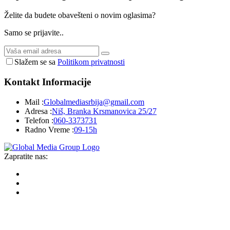
Želite da budete obavešteni o novim oglasima?
Samo se prijavite..
Slažem se sa
Politikom privatnosti
Kontakt
Informacije
Mail :
Globalmediasrbija@gmail.com
Adresa :
Niš, Branka Krsmanovica 25/27
Telefon :
060-3373731
Radno Vreme :
09-15h
Zapratite nas: