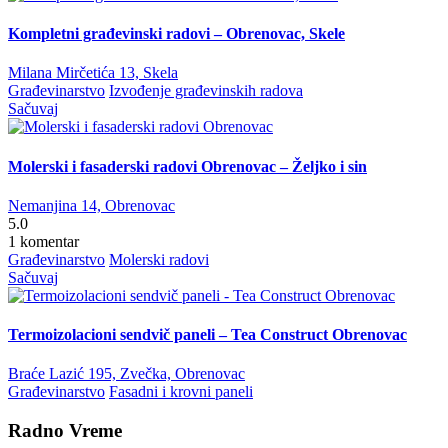
Kompletni građevinski radovi – Obrenovac, Skele
Milana Mirčetića 13, Skela
Građevinarstvo
Izvođenje građevinskih radova
Sačuvaj
Molerski i fasaderski radovi Obrenovac – Željko i sin
Nemanjina 14, Obrenovac
5.0
1 komentar
Građevinarstvo
Molerski radovi
Sačuvaj
Termoizolacioni sendvič paneli – Tea Construct Obrenovac
Braće Lazić 195, Zvečka, Obrenovac
Građevinarstvo
Fasadni i krovni paneli
Radno Vreme