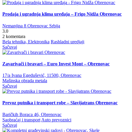
Prodaja i ugradnja klima uređaja – Frigo Nidža Obrenovac
Nemanjina 8 Obrenovac Srbija
3.0
2 komentara
Bela tehnika, Elektronika
Rashladni uredjaji
Sačuvaj
Zavarivači i bravari – Euro Invest Mont – Obrenovac
17/a Ivana Egedušević, 11500, Obrenovac
Mašinska obrada metala
Sačuvaj
Prevoz putnika i transport robe – Slavijatrans Obrenovac
Baričkih Boraca 46, Obrenovac
Saobraćaj i transport
Auto prevoznici
Sačuvaj