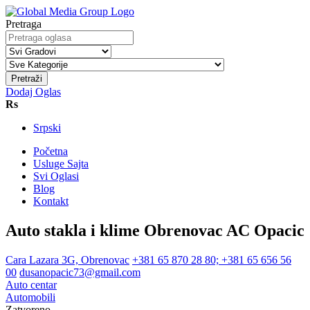
Pretraga
Pretraži
Dodaj Oglas
Rs
Srpski
Početna
Usluge Sajta
Svi Oglasi
Blog
Kontakt
Auto stakla i klime Obrenovac AC Opacic
Cara Lazara 3G, Obrenovac
+381 65 870 28 80; +381 65 656 56
00
dusanopacic73@gmail.com
Auto centar
Automobili
Zatvoreno