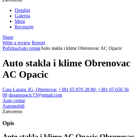
Detaljni
Galerija
Meni
Recenzije
Share
Write a review
Report
Početna
Auto centar
Auto stakla i klime Obrenovac AC Opacic
Auto stakla i klime Obrenovac
AC Opacic
Cara Lazara 3G, Obrenovac
+381 65 870 28 80; +381 65 656 56
00
dusanopacic73@gmail.com
Auto centar
Automobili
Zatvoreno
Opis
Auto stakla i klime AC Opacic Obrenovac