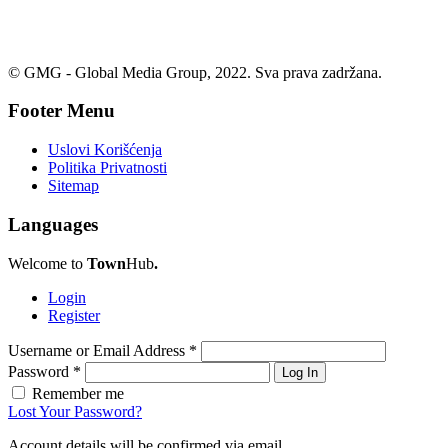
© GMG - Global Media Group, 2022. Sva prava zadržana.
Footer Menu
Uslovi Korišćenja
Politika Privatnosti
Sitemap
Languages
Welcome to
Town
Hub
.
Login
Register
Username or Email Address
*
Password
*
Log In
Remember me
Lost Your Password?
Account details will be confirmed via email.