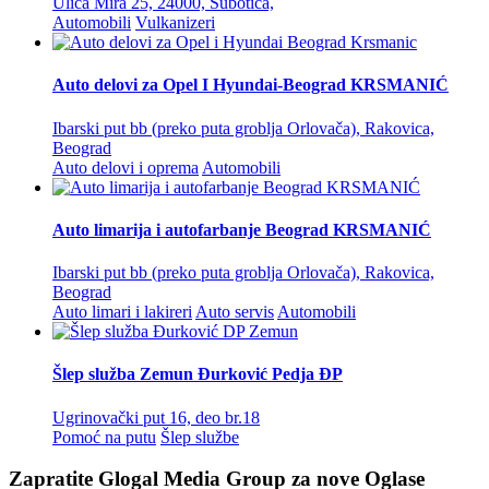
Ulica Mira 25, 24000, Subotica,
Automobili
Vulkanizeri
Auto delovi za Opel I Hyundai-Beograd KRSMANIĆ
Ibarski put bb (preko puta groblja Orlovača), Rakovica,
Beograd
Auto delovi i oprema
Automobili
Auto limarija i autofarbanje Beograd KRSMANIĆ
Ibarski put bb (preko puta groblja Orlovača), Rakovica,
Beograd
Auto limari i lakireri
Auto servis
Automobili
Šlep služba Zemun Đurković Pedja ĐP
Ugrinovački put 16, deo br.18
Pomoć na putu
Šlep službe
Zapratite Glogal Media Group za nove
Oglase