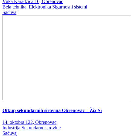
Vuka Karadžića 16, Obrenovac
Bela tehnika, Elektronika
Sigurnosni sistemi
Sačuvaj
Otkup sekundarnih sirovina Obrenovac – Žix Si
14. oktobra 122, Obrenovac
Industrija
Sekundarne sirovine
Sačuvaj