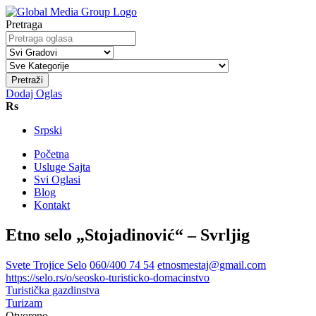
Pretraga
Pretraži
Dodaj Oglas
Rs
Srpski
Početna
Usluge Sajta
Svi Oglasi
Blog
Kontakt
Etno selo „Stojadinović“ – Svrljig
Svete Trojice Selo
060/400 74 54
etnosmestaj@gmail.com
https://selo.rs/o/seosko-turisticko-domacinstvo
Turistička gazdinstva
Turizam
Otvoreno