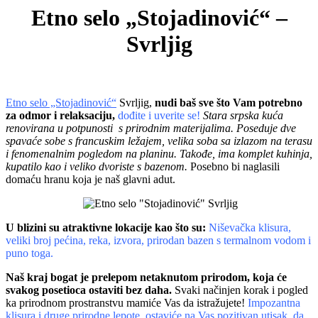
Etno selo „Stojadinović“ –
Svrljig
Etno selo „Stojadinović“
Svrljig,
nudi baš sve što Vam potrebno
za odmor i relaksaciju,
dođite i uverite se!
Stara srpska kuća
renovirana u potpunosti s prirodnim materijalima. Poseduje dve
spavaće sobe s francuskim ležajem, velika soba sa izlazom na terasu
i fenomenalnim pogledom na planinu. Takođe, ima komplet kuhinja,
kupatilo kao i veliko dvoriste s bazenom.
Posebno bi naglasili
domaću hranu koja je naš glavni adut.
U blizini su atraktivne lokacije kao što su:
Niševačka klisura,
veliki broj pećina, reka, izvora, prirodan bazen s termalnom vodom i
puno toga.
Naš kraj bogat je prelepom netaknutom prirodom, koja će
svakog posetioca ostaviti bez daha.
Svaki načinjen korak i pogled
ka prirodnom prostranstvu mamiće Vas da istražujete!
Impozantna
klisura i druge prirodne lepote, ostaviće na Vas pozitivan utisak, da