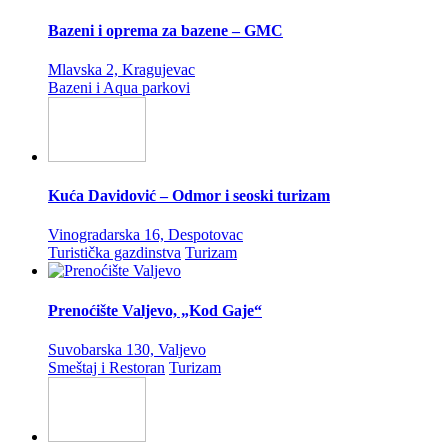
Bazeni i oprema za bazene – GMC
Mlavska 2, Kragujevac
Bazeni i Aqua parkovi
Kuća Davidović – Odmor i seoski turizam
Vinogradarska 16, Despotovac
Turistička gazdinstva
Turizam
Prenoćište Valjevo, „Kod Gaje“
Suvobarska 130, Valjevo
Smeštaj i Restoran
Turizam