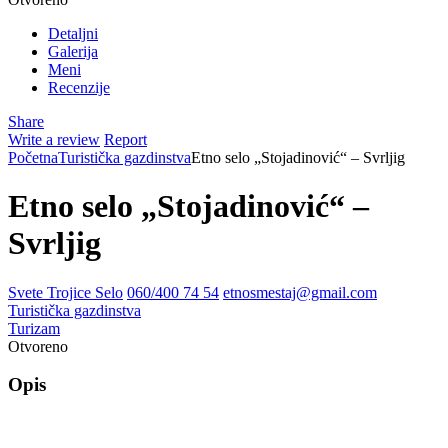
Detaljni
Galerija
Meni
Recenzije
Share
Write a review
Report
Početna
Turistička gazdinstva
Etno selo „Stojadinović“ – Svrljig
Etno selo „Stojadinović“ –
Svrljig
Svete Trojice Selo
060/400 74 54
etnosmestaj@gmail.com
Turistička gazdinstva
Turizam
Otvoreno
Opis