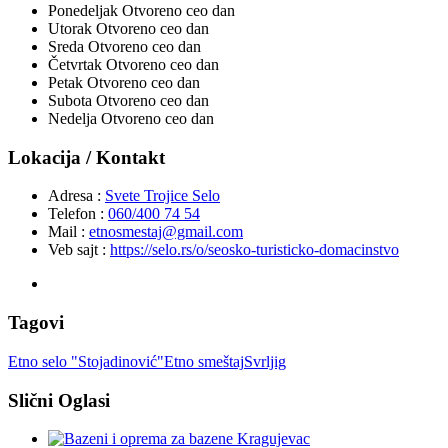
Ponedeljak
Otvoreno ceo dan
Utorak
Otvoreno ceo dan
Sreda
Otvoreno ceo dan
Četvrtak
Otvoreno ceo dan
Petak
Otvoreno ceo dan
Subota
Otvoreno ceo dan
Nedelja
Otvoreno ceo dan
Lokacija / Kontakt
Adresa :
Svete Trojice Selo
Telefon :
060/400 74 54
Mail :
etnosmestaj@gmail.com
Veb sajt :
https://selo.rs/o/seosko-turisticko-domacinstvo
Tagovi
Etno selo "Stojadinović"
Etno smeštaj
Svrljig
Slični Oglasi