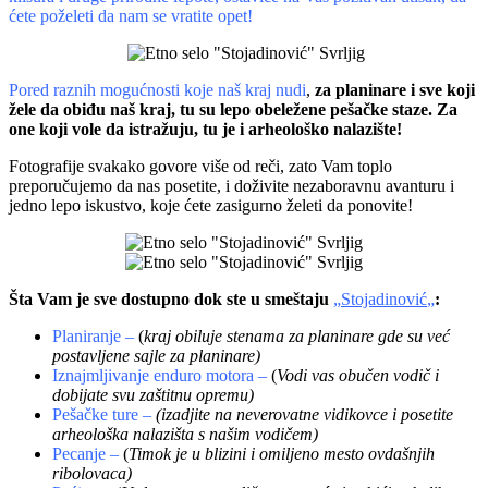
ćete poželeti da nam se vratite opet!
Pored raznih mogućnosti koje naš kraj nudi
,
za planinare i sve koji
žele da obiđu naš kraj, tu su lepo obeležene pešačke staze. Za
one koji vole da istražuju, tu je i arheološko nalazište!
Fotografije svakako govore više od reči, zato Vam toplo
preporučujemo da nas posetite, i doživite nezaboravnu avanturu i
jedno lepo iskustvo, koje ćete zasigurno želeti da ponovite!
Šta Vam je sve dostupno dok ste u smeštaju
„
Stojadinović
„
:
Planiranje –
(
kraj obiluje stenama za planinare gde su već
postavljene sajle za planinare)
Iznajmljivanje enduro motora –
(
Vodi vas obučen vodič i
dobijate svu zaštitnu opremu)
Pešačke ture –
(izadjite na neverovatne vidikovce i posetite
arheološka nalazišta s našim vodičem)
Pecanje –
(
Timok je u blizini i omiljeno mesto ovdašnjih
ribolovaca)