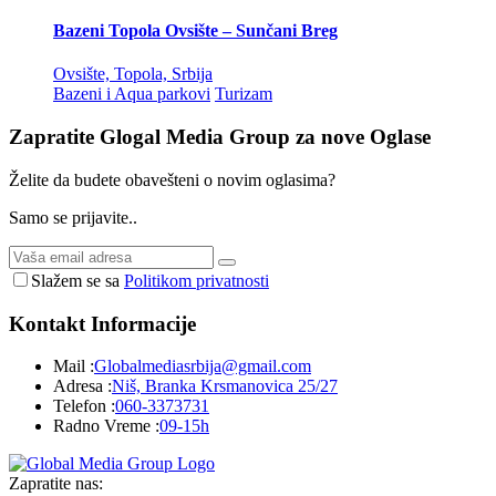
Bazeni Topola Ovsište – Sunčani Breg
Ovsište, Topola, Srbija
Bazeni i Aqua parkovi
Turizam
Zapratite Glogal Media Group za nove
Oglase
Želite da budete obavešteni o novim oglasima?
Samo se prijavite..
Slažem se sa
Politikom privatnosti
Kontakt
Informacije
Mail :
Globalmediasrbija@gmail.com
Adresa :
Niš, Branka Krsmanovica 25/27
Telefon :
060-3373731
Radno Vreme :
09-15h
Zapratite nas: