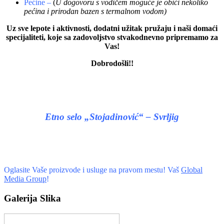
Pećine –
(
U dogovoru s vodičem moguće je obići nekoliko
pećina i prirodan bazen s termalnom vodom)
Uz sve lepote i aktivnosti, dodatni užitak pružaju i naši domaći
specijaliteti, koje sa zadovoljstvo stvakodnevno pripremamo za
Vas!
Dobrodošli!!
Etno selo „Stojadinović“ – Svrljig
Oglasite Vaše proizvode i usluge na pravom mestu! Vaš
Global
Media Group
!
Galerija Slika