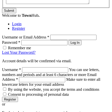
Submit
Welcome to
Town
Hub
.
Login
Register
Username or Email Address
*
Password
*
Log In
Remember me
Lost Your Password?
Account details will be confirmed via email.
Username
*
You can use letters,
numbers and periods and at least 6 characters or more
Email
Address
*
Make sure to enter all
lowercase letters for your email address
By using the website, you accept the terms and conditions
Consent to processing of personal data
Register
or