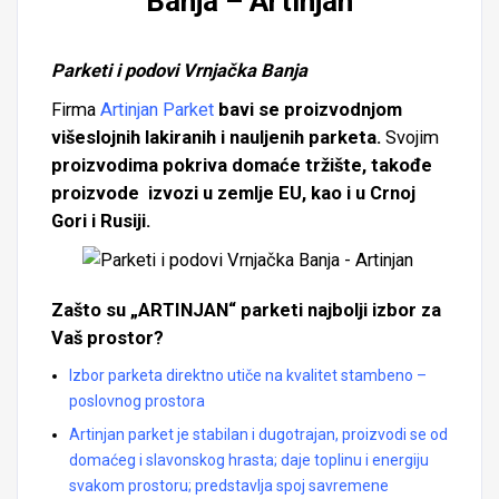
Banja – Artinjan
Parketi i podovi Vrnjačka Banja
Firma
Artinjan Parket
bavi se proizvodnjom
višeslojnih lakiranih i nauljenih parketa.
Svojim
proizvodima pokriva domaće tržište, takođe
proizvode izvozi u zemlje EU, kao i u Crnoj
Gori i Rusiji.
Zašto su „ARTINJAN“ parketi najbolji izbor za
Vaš prostor?
Izbor parketa direktno utiče na kvalitet stambeno –
poslovnog prostora
Artinjan parket je stabilan i dugotrajan, proizvodi se od
domaćeg i slavonskog hrasta;
daje toplinu i energiju
svakom prostoru;
predstavlja spoj savremene