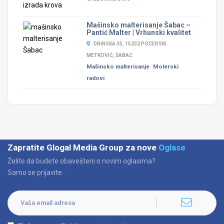
Mašinsko malterisanje Šabac –
Pantić Malter | Vrhunski kvalitet
DRINSKA 35, 15232 POCERSKI
METKOVIĆ, ŠABAC
Mašinsko malterisanje
Molerski
radovi
Zapratite Glogal Media Group za nove
Oglase
Želite da budete obavešteni o novim oglasima?
Samo se prijavite..