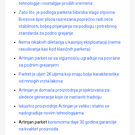
tehnologije i nostalgije prošlih vremena
Zato što je podloga parketa Sibirska vlago otporna
Brezova šper ploča razrezana poprečno radi veće
stabilnosti, boljeg prijanjanja na podlogu i potrebnog
standarda za podno grejanje
Nema nikakvih diletacija u kasnijoj eksploataciji (nema
rasušivanja kao kod klasičnih parketa)
Artinjan parket se sa sigurnošću ugrađuje na površine
sa podnim grejanjem
Parket je uljen 2K uljima koji imaju bolje karakteristike
od mnogih vrsta lakova
Artinjan je domaća proizvodnja projektovana za
sledeće generacije koje će nastaviti tradiciju
Iskustvo proizvodnje Artinjan je veliko i stalno se
nadograđuje novim tehnologijama
Artinjan parket
korisnicima daje 30 godina garancije
na kvalitet proizvoda