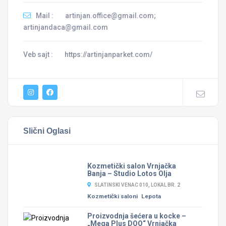
Mail :
artinjan.office@gmail.com;
artinjandaca@gmail.com
Veb sajt :
https://artinjanparket.com/
Slični Oglasi
Kozmetički salon Vrnjačka
Banja – Studio Lotos Olja
SLATINSKI VENAC 010, LOKAL BR. 2
Kozmetički saloni
Lepota
Proizvodnja šećera u kocke –
„Mega Plus DOO“ Vrnjačka