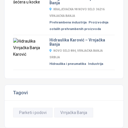
Banja
KRALJEVAČKA 98 NOVO SELO 36216
VRNJAČKA BANJA
Prehrambena industrija
Proizvodnja
ostalih prehrambenih proizvoda
Hidraulika Karović – Vrnjačka
Banja
NOVO SELO 884, VRNJAČKA BANJA
SRBIJA
Hidraulika i pneumatika
Industrija
Tagovi
Parketi i podovi
Vrnjačka Banja