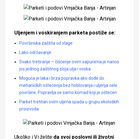
Uljenjem i voskiranjem parketa postiže se:
Površinska zaštita od vlage
Lako održavanje
Svako tretiranje – čišćenje ovim sapunima je nanos
jos jednog zaštitnog sloja ulja i voska.
Moguća je laka i brza popravka ako dođe do
mehaničkih oštećenja bez hoblovanja i uljenja cele
površine. Popravlja se samo komad koji je oštećen
Parket tretitan ovim uljima spada u grupu ekoloških
proizvoda
Ukoliko i Vi želite
da svoj poslovni ili životni