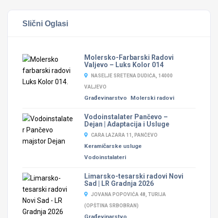
Slični Oglasi
Molersko-Farbarski Radovi
Valjevo – Luks Kolor 014
NASELJE SRETENA DUDIĆA, 14000
VALJEVO
Građevinarstvo
Molerski radovi
Vodoinstalater Pančevo –
Dejan | Adaptacija i Usluge
CARA LAZARA 11, PANČEVO
Keramičarske usluge
Vodoinstalateri
Limarsko-tesarski radovi Novi
Sad | LR Gradnja 2026
JOVANA POPOVIĆA 48, TURIJA
(OPŠTINA SRBOBRAN)
Građevinarstvo