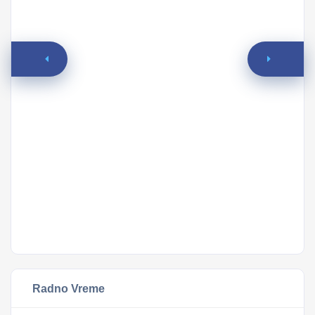
Ko
Lo
S
Radno Vreme