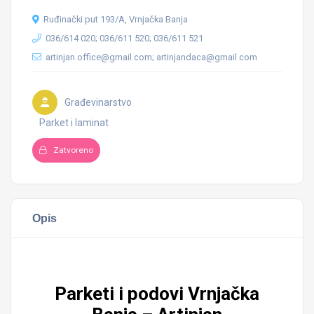
Ruđinački put 193/A, Vrnjačka Banja
036/614 020; 036/611 520; 036/611 521
artinjan.office@gmail.com; artinjandaca@gmail.com
Građevinarstvo
Parket i laminat
Zatvoreno
Opis
Parketi i podovi Vrnjačka