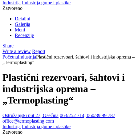
Industrija
Industrija gume i plastike
Zatvoreno
Detaljni
Galerija
Meni
Recenzije
Share
Write a review
Report
Početna
Industrija
Plastični rezervoari, šahtovi i industrijska oprema –
„Termoplasting“
Plastični rezervoari, šahtovi i
industrijska oprema –
„Termoplasting“
Ostružanjski put 27, Osečina
063/252 714; 060/39 99 787
office@termoplasting.com
Industrija
Industrija gume i plastike
Zatvoreno