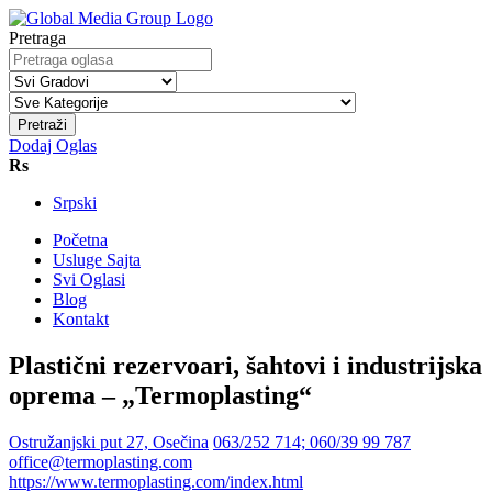
Pretraga
Pretraži
Dodaj Oglas
Rs
Srpski
Početna
Usluge Sajta
Svi Oglasi
Blog
Kontakt
Plastični rezervoari, šahtovi i industrijska
oprema – „Termoplasting“
Ostružanjski put 27, Osečina
063/252 714; 060/39 99 787
office@termoplasting.com
https://www.termoplasting.com/index.html