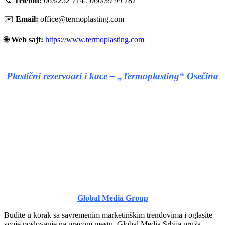
📞
Telefon:
063/252 714 ; 060/39 99 787
✉️
Email:
office@termoplasting.com
🌐
Web sajt:
https://www.termoplasting.com
Plastični rezervoari i kace – „Termoplasting“ Osečina
Global Media Group
Budite u korak sa savremenim marketinškim trendovima i oglasite
svoje poslovanje na pravom mestu. Global Media Srbija pruža