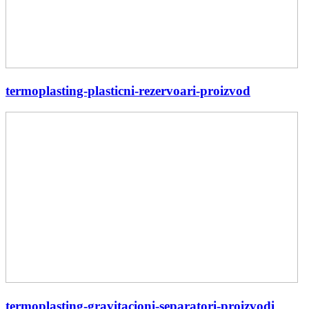
termoplasting-plasticni-rezervoari-proizvod
termoplasting-gravitacioni-separatori-proizvodi