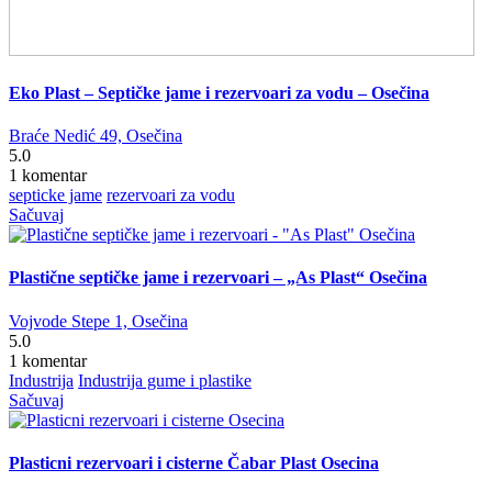
Eko Plast – Septičke jame i rezervoari za vodu – Osečina
Braće Nedić 49, Osečina
5.0
1 komentar
septicke jame
rezervoari za vodu
Sačuvaj
Plastične septičke jame i rezervoari – „As Plast“ Osečina
Vojvode Stepe 1, Osečina
5.0
1 komentar
Industrija
Industrija gume i plastike
Sačuvaj
Plasticni rezervoari i cisterne Čabar Plast Osecina