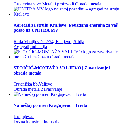
Građevinarstvo
Metalni proizvodi
Obrada metala
Agregati za struju Kraljevo: Pouzdana energija za vaš
posao uz UNITRA MV
Rada Vilotijevića 2/54, Kraljevo, Srbija
Agregati
Industrija
STOJČIĆ-MONTAŽA VALJEVO | Zavarivanje i
obrada metala
Trstenička bb,Valjevo
Obrada metala
Zavarivanje
Nameštaj po meri Kragujevac – Iverta
Kragujevac
Drvna industrija
Industrija