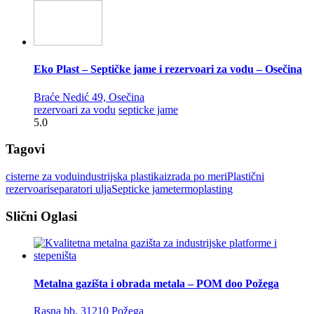
Eko Plast – Septičke jame i rezervoari za vodu – Osečina
Braće Nedić 49, Osečina
rezervoari za vodu
septicke jame
5.0
Tagovi
cisterne za vodu
industrijska plastika
izrada po meri
Plastični
rezervoari
separatori ulja
Septicke jame
termoplasting
Slični Oglasi
Metalna gazišta i obrada metala – POM doo Požega
Rasna bb, 31210 Požega