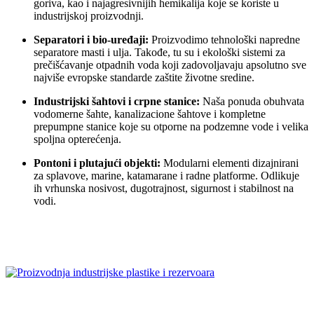
goriva, kao i najagresivnijih hemikalija koje se koriste u
industrijskoj proizvodnji.
Separatori i bio-uređaji:
Proizvodimo tehnološki napredne
separatore masti i ulja. Takođe, tu su i ekološki sistemi za
prečišćavanje otpadnih voda koji zadovoljavaju apsolutno sve
najviše evropske standarde zaštite životne sredine.
Industrijski šahtovi i crpne stanice:
Naša ponuda obuhvata
vodomerne šahte, kanalizacione šahtove i kompletne
prepumpne stanice koje su otporne na podzemne vode i velika
spoljna opterećenja.
Pontoni i plutajući objekti:
Modularni elementi dizajnirani
za splavove, marine, katamarane i radne platforme. Odlikuje
ih vrhunska nosivost, dugotrajnost, sigurnost i stabilnost na
vodi.