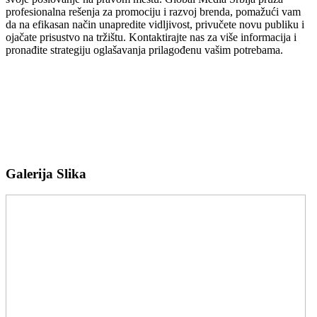
profesionalna rešenja za promociju i razvoj brenda, pomažući vam
da na efikasan način unapredite vidljivost, privučete novu publiku i
ojačate prisustvo na tržištu. Kontaktirajte nas za više informacija i
pronađite strategiju oglašavanja prilagođenu vašim potrebama.
Galerija Slika