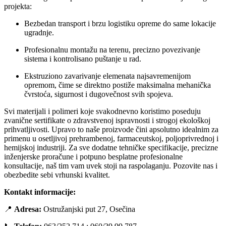
projekta:
Bezbedan transport i brzu logistiku opreme do same lokacije
ugradnje.
Profesionalnu montažu na terenu, precizno povezivanje
sistema i kontrolisano puštanje u rad.
Ekstruziono zavarivanje elemenata najsavremenijom
opremom, čime se direktno postiže maksimalna mehanička
čvrstoća, sigurnost i dugovečnost svih spojeva.
Svi materijali i polimeri koje svakodnevno koristimo poseduju
zvanične sertifikate o zdravstvenoj ispravnosti i strogoj ekološkoj
prihvatljivosti. Upravo to naše proizvode čini apsolutno idealnim za
primenu u osetljivoj prehrambenoj, farmaceutskoj, poljoprivrednoj i
hemijskoj industriji. Za sve dodatne tehničke specifikacije, precizne
inženjerske proračune i potpuno besplatne profesionalne
konsultacije, naš tim vam uvek stoji na raspolaganju. Pozovite nas i
obezbedite sebi vrhunski kvalitet.
Kontakt informacije:
📍
Adresa:
Ostružanjski put 27, Osečina