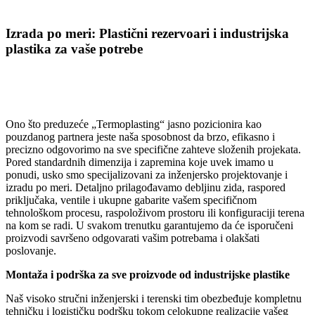
Izrada po meri: Plastični rezervoari i industrijska
plastika za vaše potrebe
Ono što preduzeće „Termoplasting“ jasno pozicionira kao
pouzdanog partnera jeste naša sposobnost da brzo, efikasno i
precizno odgovorimo na sve specifične zahteve složenih projekata.
Pored standardnih dimenzija i zapremina koje uvek imamo u
ponudi, usko smo specijalizovani za inženjersko projektovanje i
izradu po meri. Detaljno prilagođavamo debljinu zida, raspored
priključaka, ventile i ukupne gabarite vašem specifičnom
tehnološkom procesu, raspoloživom prostoru ili konfiguraciji terena
na kom se radi. U svakom trenutku garantujemo da će isporučeni
proizvodi savršeno odgovarati vašim potrebama i olakšati
poslovanje.
Montaža i podrška za sve proizvode od industrijske plastike
Naš visoko stručni inženjerski i terenski tim obezbeđuje kompletnu
tehničku i logističku podršku tokom celokupne realizacije vašeg