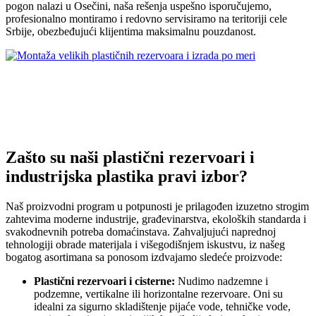
pogon nalazi u Osečini, naša rešenja uspešno isporučujemo,
profesionalno montiramo i redovno servisiramo na teritoriji cele
Srbije, obezbeđujući klijentima maksimalnu pouzdanost.
Zašto su naši plastični rezervoari i
industrijska plastika pravi izbor?
Naš proizvodni program u potpunosti je prilagođen izuzetno strogim
zahtevima moderne industrije, građevinarstva, ekoloških standarda i
svakodnevnih potreba domaćinstava. Zahvaljujući naprednoj
tehnologiji obrade materijala i višegodišnjem iskustvu, iz našeg
bogatog asortimana sa ponosom izdvajamo sledeće proizvode:
Plastični rezervoari i cisterne:
Nudimo nadzemne i
podzemne, vertikalne ili horizontalne rezervoare. Oni su
idealni za sigurno skladištenje pijaće vode, tehničke vode,