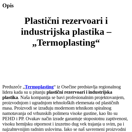
Opis
Plastični rezervoari i
industrijska plastika –
„Termoplasting“
Preduzeće „
Termoplasting
“ iz Osečine predstavlja regionalnog
lidera kada su u pitanju
plastični rezervoari i industrijska
plastika
. Naša kompanija se bavi profesionalnim projektovanjem,
proizvodnjom i ugradnjom tehnoloških elemenata od plastičnih
masa. Proizvodi se izrađuju modernom tehnikom spiralnog
namotavanja od vrhunskih polimera visoke gustine, kao što su
PEHD i PP. Ovakav način izrade garantuje stopostotnu zaptivenost,
visoku hemijsku otpornost i izuzetno dug vek trajanja u svim, pa i
najzahtevnijim radnim uslovima. Iako se naš savremeni proizvodni