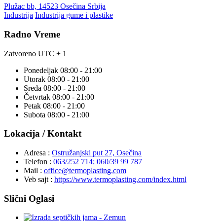
Plužac bb, 14523 Osečina Srbija
Industrija
Industrija gume i plastike
Radno Vreme
Zatvoreno
UTC + 1
Ponedeljak
08:00 - 21:00
Utorak
08:00 - 21:00
Sreda
08:00 - 21:00
Četvrtak
08:00 - 21:00
Petak
08:00 - 21:00
Subota
08:00 - 21:00
Lokacija / Kontakt
Adresa :
Ostružanjski put 27, Osečina
Telefon :
063/252 714; 060/39 99 787
Mail :
office@termoplasting.com
Veb sajt :
https://www.termoplasting.com/index.html
Slični Oglasi