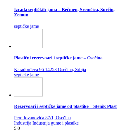
Izrada septičkih jama – Bečmen, Sremčica, Surčin,
Zemun
septičke jame
Plastični rezervoari i septičke jame – Osečina
Karađorđeva 96 14253 Osečina, Srbija
septicke jame
Rezervoari i septičke jame od plastike – Stenik Plast
Pere Jovanovića 87/1, Osečina
Industrija
Industrija gume i plastike
5.0