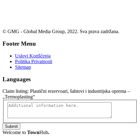
© GMG - Global Media Group, 2022. Sva prava zadržana.
Footer Menu
Uslovi Korišćenja
Politika Privatnosti
Sitemap
Languages
Claim listing:
Plastični rezervoari, šahtovi i industrijska oprema –
„Termoplasting“
Submit
Welcome to
Town
Hub
.