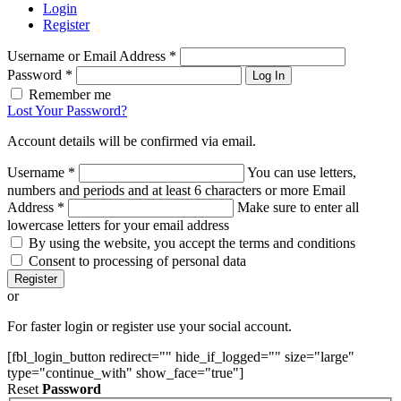
Login
Register
Username or Email Address
*
Password
*
Log In
Remember me
Lost Your Password?
Account details will be confirmed via email.
Username
*
You can use letters,
numbers and periods and at least 6 characters or more
Email
Address
*
Make sure to enter all
lowercase letters for your email address
By using the website, you accept the terms and conditions
Consent to processing of personal data
Register
or
For faster login or register use your social account.
[fbl_login_button redirect="" hide_if_logged="" size="large"
type="continue_with" show_face="true"]
Reset
Password