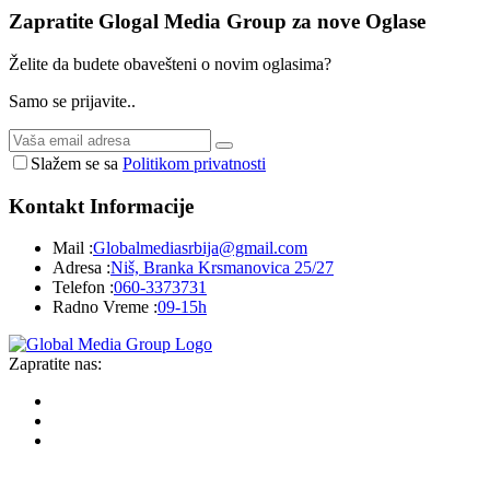
Zapratite Glogal Media Group za nove
Oglase
Želite da budete obavešteni o novim oglasima?
Samo se prijavite..
Slažem se sa
Politikom privatnosti
Kontakt
Informacije
Mail :
Globalmediasrbija@gmail.com
Adresa :
Niš, Branka Krsmanovica 25/27
Telefon :
060-3373731
Radno Vreme :
09-15h
Zapratite nas: