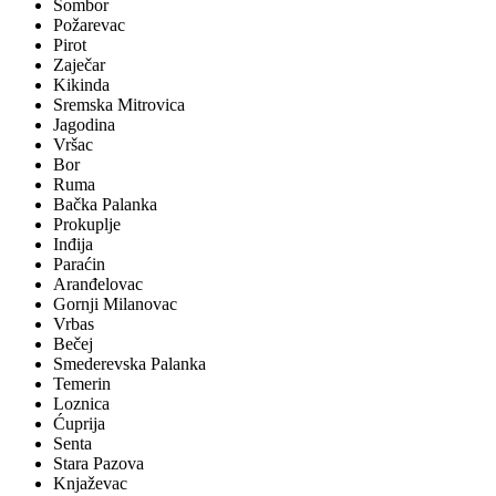
Sombor
Požarevac
Pirot
Zaječar
Kikinda
Sremska Mitrovica
Jagodina
Vršac
Bor
Ruma
Bačka Palanka
Prokuplje
Inđija
Paraćin
Aranđelovac
Gornji Milanovac
Vrbas
Bečej
Smederevska Palanka
Temerin
Loznica
Ćuprija
Senta
Stara Pazova
Knjaževac