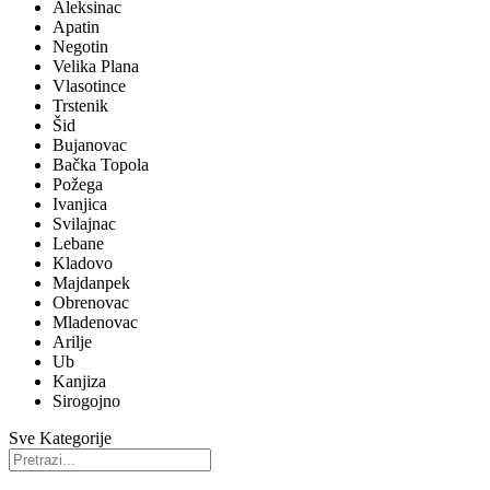
Aleksinac
Apatin
Negotin
Velika Plana
Vlasotince
Trstenik
Šid
Bujanovac
Bačka Topola
Požega
Ivanjica
Svilajnac
Lebane
Kladovo
Majdanpek
Obrenovac
Mladenovac
Arilje
Ub
Kanjiza
Sirogojno
Sve Kategorije