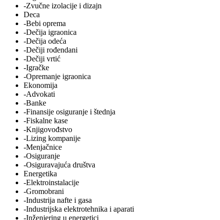
-Zvučne izolacije i dizajn
Deca
-Bebi oprema
-Dečija igraonica
-Dečija odeća
-Dečiji rođendani
-Dečiji vrtić
-Igračke
-Opremanje igraonica
Ekonomija
-Advokati
-Banke
-Finansije osiguranje i štednja
-Fiskalne kase
-Knjigovođstvo
-Lizing kompanije
-Menjačnice
-Osiguranje
-Osiguravajuća društva
Energetika
-Elektroinstalacije
-Gromobrani
-Industrija nafte i gasa
-Industrijska elektrotehnika i aparati
-Inženjering u energetici