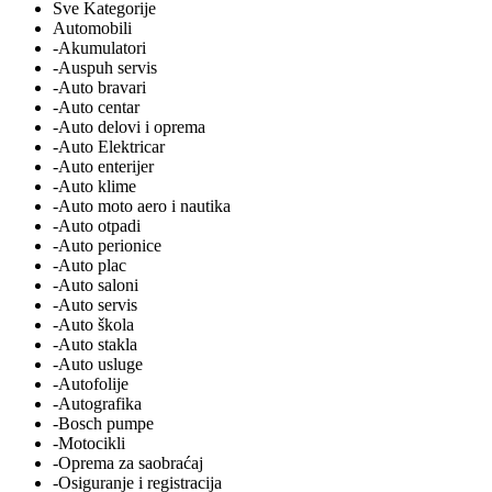
Sve Kategorije
Automobili
-Akumulatori
-Auspuh servis
-Auto bravari
-Auto centar
-Auto delovi i oprema
-Auto Elektricar
-Auto enterijer
-Auto klime
-Auto moto aero i nautika
-Auto otpadi
-Auto perionice
-Auto plac
-Auto saloni
-Auto servis
-Auto škola
-Auto stakla
-Auto usluge
-Autofolije
-Autografika
-Bosch pumpe
-Motocikli
-Oprema za saobraćaj
-Osiguranje i registracija