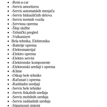
-Rent-a-car
-Servis amortizera
-Servis automatskih menjača
-Servis hidrauličnih delova
-Servis teretnih vozila
-Servisna oprema
-Šlep službe
-Tehnički pregled
-Vulkanizeri
Bela tehnika, Elektronika
-Baterije oprema
-Elektomaterijal
-Elektro oprema
-Elektro servisi
-Elektronske komponente
-Elektronski uređaji i oprema
-Klime
-Otkup bele tehnike
-Računari i oprema
-Rashladni uredjaji
-Servis bele tehnike
-Servis fiskalnih uređaja
-Servis mobilnih uređaja
-Servis rashladnih uređaja
-Sigurnosni sistemi