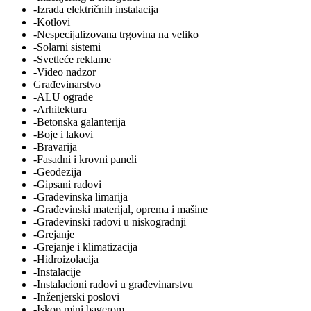
-Izrada električnih instalacija
-Kotlovi
-Nespecijalizovana trgovina na veliko
-Solarni sistemi
-Svetleće reklame
-Video nadzor
Građevinarstvo
-ALU ograde
-Arhitektura
-Betonska galanterija
-Boje i lakovi
-Bravarija
-Fasadni i krovni paneli
-Geodezija
-Gipsani radovi
-Građevinska limarija
-Građevinski materijal, oprema i mašine
-Građevinski radovi u niskogradnji
-Grejanje
-Grejanje i klimatizacija
-Hidroizolacija
-Instalacije
-Instalacioni radovi u građevinarstvu
-Inženjerski poslovi
-Iskop mini bagerom