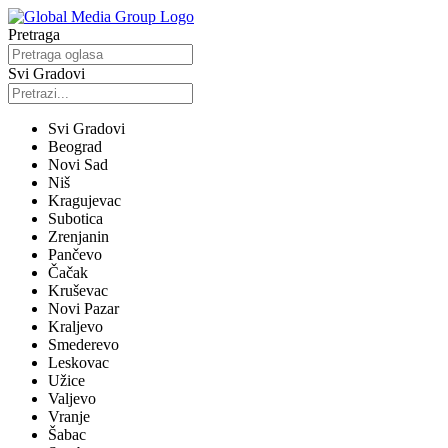
Pretraga
Svi Gradovi
Svi Gradovi
Beograd
Novi Sad
Niš
Kragujevac
Subotica
Zrenjanin
Pančevo
Čačak
Kruševac
Novi Pazar
Kraljevo
Smederevo
Leskovac
Užice
Valjevo
Vranje
Šabac