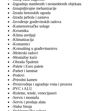
-Izgradnja stambenih i nestambenih objekata
-Iznajmljivajne mehanizacije
-Izrada betonskih ograda
-Izrada jarbola i zastava
-Izvođenje građevinskih radova
-Kamenorezačke usluge
-Keramika
-Klima uredjaji
-Klimatizacija
-Komarnici
-Konsalting u građevinarstvu
-Molerski radovi
-Montažne kuće
-Obrada Špaletni
-Palete i Euro palete
-Parket i laminat
-Podovi
-Prirodni kamen
-Proizvodnja i ugradnja vrata i prozora
-PVC i ALU
-Roletne, tende, venecijaneri
-Servis i montaža
-Servis i prodaja alata
-Slaba Struja
-Staklorezačke usluge