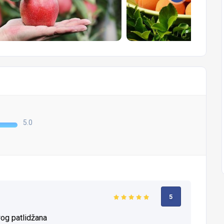
5.0
5
vog patlidžana