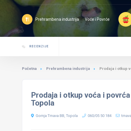
Prehrambena industrija
Voće i Povrće
RECENZIJE
Početna
Prehrambena industrija
Prodaja i otkup 
Prodaja i otkup voća i povrć
Topola
Gornja Trnava BB, Topola
060/05 50 184
trna