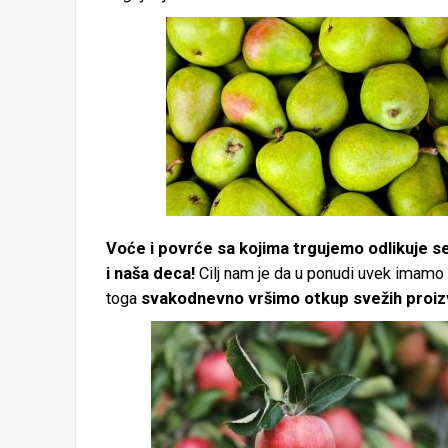
Voće i povrće sa kojima trgujemo odlikuje se
i naša deca!
Cilj nam je da u ponudi uvek imamo 
toga
svakodnevno vršimo otkup svežih proiz