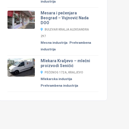
industrija
Mesara i pečenjara
Beograd – Vujnović Nada
DOO
BULEVAR KRALJA ALEKSANDRA
297
Mesna industrija
Prehrambena
industrija
Mlekara Kraljevo – mlečni
proizvodi Seničić
PEČENOG 172 A, KRALJEVO
Mlekarska industija
Prehrambena industrija