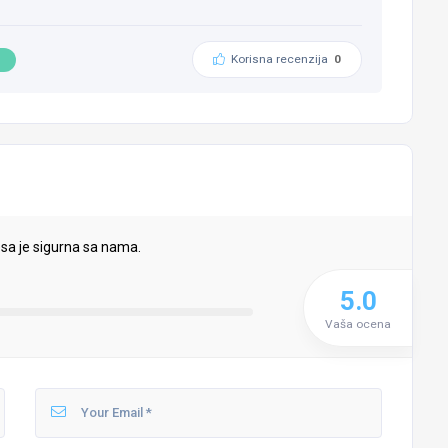
Korisna recenzija
0
i
sa je sigurna sa nama.
5.0
Vaša ocena