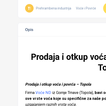
Prehrambena industrija
Voće i Povrće
Opis
Prodaja i otkup voć
T
Prodaja i otkup voća i povrća – Topola
Firma
Voće ND
iz Gornje Trnave (
Topola
),
bavi s
sve vrste voća koje su specifične za naše p
uzgajanjem raznih vrsta voća.