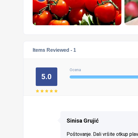
Items Reviewed -
1
Ocena
5.0
Sinisa Grujić
Poštovanje. Dali vršite otkup pla