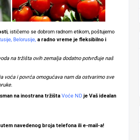
osti
, ističemo se dobrom radnom etikom, poštujemo
Rusije, Belorusije,
a radno vreme je fleksibilno i
oda na tržišta ovih zemalja dodatno potvrđuje naš
oja voća i povrća omogućava nam da ostvarimo sve
oruke.
asman na inostrana tržišta
Voće ND
je Vaš idealan
putem navedenog broja telefona ili e-mail-a!