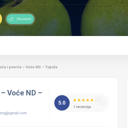
Otvoreno
voća i povrća – Voće ND – Topola
a – Voće ND –
5.0
1 recenzija
vamg@gmail.com