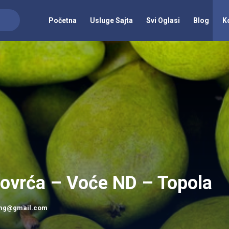
Početna
Usluge Sajta
Svi Oglasi
Blog
K
 povrća – Voće ND – Topola
mg@gmail.com