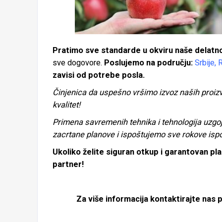
Pratimo sve standarde u okviru naše delatn
sve dogovore.
Poslujemo na području:
Srbije, 
zavisi od potrebe posla.
Činjenica da uspešno vršimo izvoz naših proizv
kvalitet!
Primena savremenih tehnika i tehnologija uzg
zacrtane planove i ispoštujemo sve rokove isp
Ukoliko želite siguran otkup i garantovan pl
partner!
Za više informacija kontaktirajte nas 