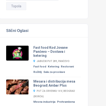
Topola
Slični Oglasi
Fast food Kod Jovane
Pančevo – Dostava i
ketering
JABUČKI PUT 289, PANČEVO
Fast food
Ketering
Restorani
Roštilj
Sala za proslave
Mesara i distribucija mesa
Beograd| Ambar Plus
PUT ZA CRVENKU 14 V, BEOGRAD
(BORČA)
Mesna industrija
Prehrambena