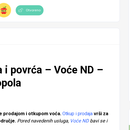
Otvoreno
a i povrća – Voće ND –
opola
e prodajom i otkupom voća.
Otkup i prodaja
vrši za
odručje.
Pored navedenih usluga,
Voće ND
bavi se i