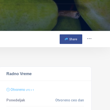
Share
Radno Vreme
Otvoreno
UTC + 1
Ponedeljak
Otvoreno ceo dan