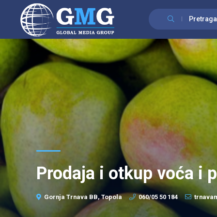
Pretraga
Prodaja i otkup voća i
Gornja Trnava BB, Topola
060/05 50 184
trnava