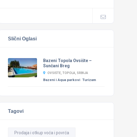
Slični Oglasi
Bazeni Topola Ovsište –
Sunčani Breg
OVSIŠTE, TOPOLA, SRBIJA
Bazeni i Aqua parkovi
Turizam
Tagovi
Prodaja i otkup voća i povrća