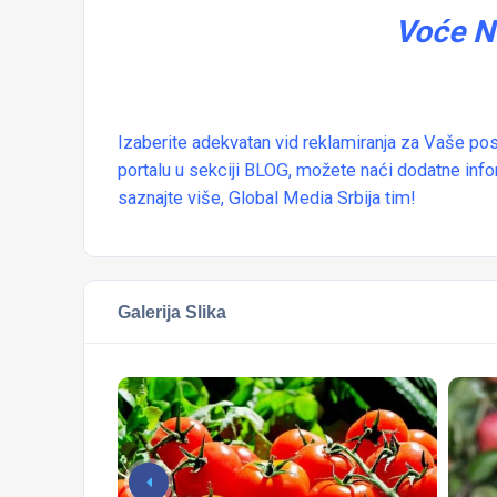
Voće N
Izaberite adekvatan vid reklamiranja za Vaše pos
portalu u sekciji BLOG, možete naći dodatne inf
saznajte više,
Global Media Srbija
tim!
Galerija Slika