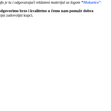
afu je tu i odgovarajući reklamni materijal sa logom
“
Mokarico”
.
a odgovorimo brzo i kvalitetno u čemu nam pomaže dobra
jni zadovoljni kupci.