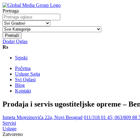
Pretraga
Pretraži
Dodaj Oglas
Rs
Srpski
Početna
Usluge Sajta
Svi Oglasi
Blog
Kontakt
Prodaja i servis ugostiteljske opreme – Be
Ismeta Mujezinovića 22a, Novi Beograd
011/318 01 45; 063/809 88 
Servisi
Usluge
Zatvoreno