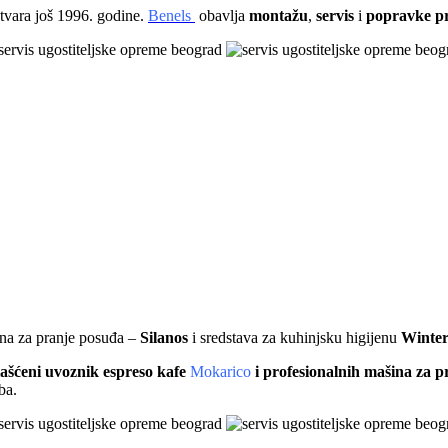
otvara još 1996. godine.
Benels
obavlja
montažu
,
servis
i
popravke pr
ina za pranje posuđa –
Silanos
i sredstava za kuhinjsku higijenu
Winter
lašćeni uvoznik espreso kafe
Mokarico
i profesionalnih mašina za 
ba.