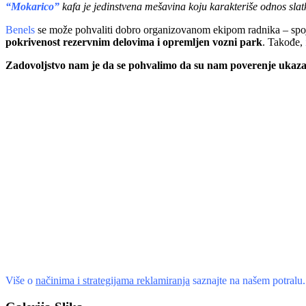
“Mokarico”
kafa je jedinstvena mešavina koju karakteriše odnos slat
Benels
se može pohvaliti dobro organizovanom ekipom radnika – spoj 
pokrivenost rezervnim delovima i opremljen vozni park
. Takođe,
Zadovoljstvo nam je da se pohvalimo da su nam poverenje ukazali 
Više o
načinima i strategijama reklamiranja
saznajte na našem potralu