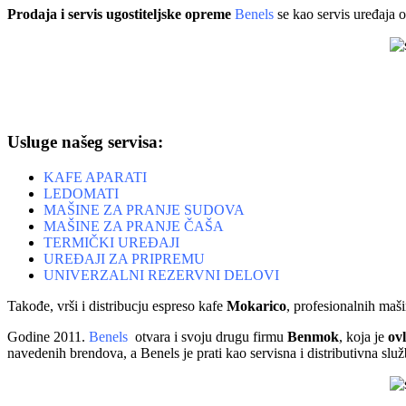
Prodaja i servis ugostiteljske opreme
Benels
se kao servis uređaja 
Usluge našeg servisa:
KAFE APARATI
LEDOMATI
MAŠINE ZA PRANJE SUDOVA
MAŠINE ZA PRANJE ČAŠA
TERMIČKI UREĐAJI
UREĐAJI ZA PRIPREMU
UNIVERZALNI REZERVNI DELOVI
Takođe, vrši i distribucju espreso kafe
Mokarico
, profesionalnih maš
Godine 2011.
Benels
otvara i svoju drugu firmu
Benmok
, koja je
ov
navedenih brendova, a Benels je prati kao servisna i distributivna služ