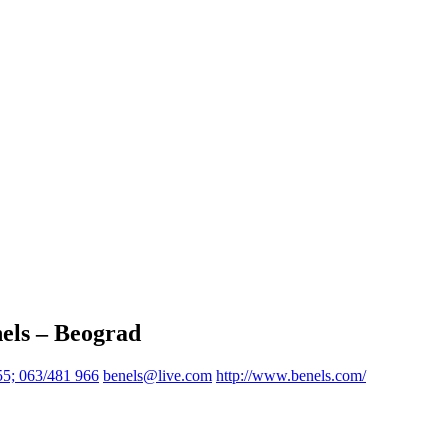
nels – Beograd
55; 063/481 966
benels@live.com
http://www.benels.com/