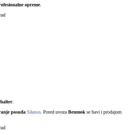
ofesionalne opreme
.
halter
.
pranje posuđa
Silanos.
Pored uvoza
Benmok
se bavi i prodajom