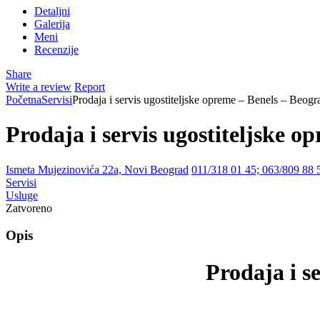
Detaljni
Galerija
Meni
Recenzije
Share
Write a review
Report
Početna
Servisi
Prodaja i servis ugostiteljske opreme – Benels – Beogr
Prodaja i servis ugostiteljske o
Ismeta Mujezinovića 22a, Novi Beograd
011/318 01 45; 063/809 88 
Servisi
Usluge
Zatvoreno
Opis
Prodaja i s