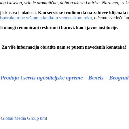
kog i kiselog, vrlo je aromatična, dobrog ukusa i mirisa. Naravno, uz k
iskustva i mladosti.
Kao servis se trudimo da na zahteve klijenat
isporuku robe vršimo u kratkom vremenskom roku,
o čemu svedoče bro
mnogi renomirani restorani i barovi, kao i javne institucije.
Za više informacija obratite nam se putem navedenih konataka!
Prodaja i servis ugostiteljske opreme – Benels – Beograd
. Global Media Group tim!