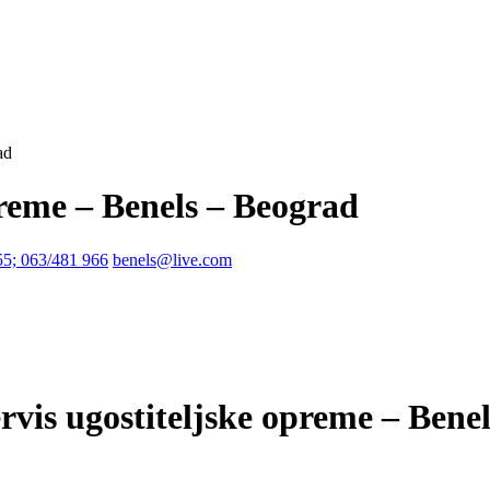
ad
preme – Benels – Beograd
55; 063/481 966
benels@live.com
ervis ugostiteljske opreme – Bene