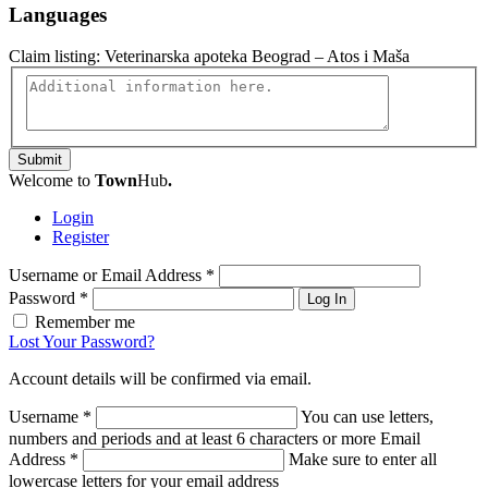
Languages
Claim listing:
Veterinarska apoteka Beograd – Atos i Maša
Submit
Welcome to
Town
Hub
.
Login
Register
Username or Email Address
*
Password
*
Log In
Remember me
Lost Your Password?
Account details will be confirmed via email.
Username
*
You can use letters,
numbers and periods and at least 6 characters or more
Email
Address
*
Make sure to enter all
lowercase letters for your email address