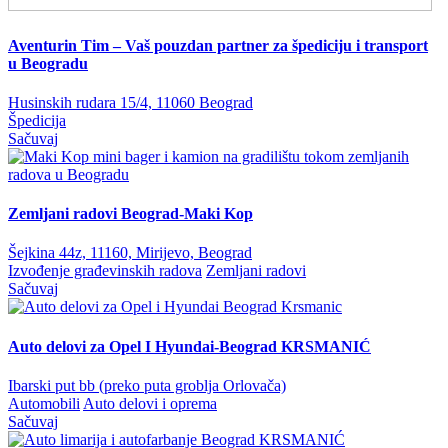
Aventurin Tim – Vaš pouzdan partner za špediciju i transport
u Beogradu
Husinskih rudara 15/4, 11060 Beograd
Špedicija
Sačuvaj
Zemljani radovi Beograd-Maki Kop
Šejkina 44z, 11160, Mirijevo, Beograd
Izvođenje građevinskih radova
Zemljani radovi
Sačuvaj
Auto delovi za Opel I Hyundai-Beograd KRSMANIĆ
Ibarski put bb (preko puta groblja Orlovača)
Automobili
Auto delovi i oprema
Sačuvaj