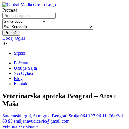
Pretraga
Pretraži
Dodaj Oglas
Rs
Srpski
Početna
Usluge Sajta
Svi Oglasi
Blog
Kontakt
Veterinarska apoteka Beograd – Atos i
Maša
Studentski trg 4, Stari grad Beograd Srbija
064/127 96 11; 064/241
68 93
smiljanavucicevic@gmail.com
Veterinarske stanice