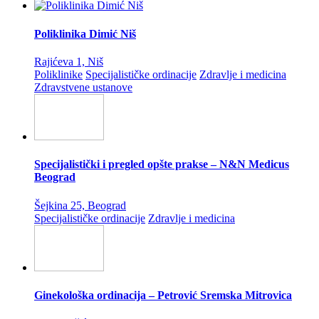
Poliklinika Dimić Niš
Rajićeva 1, Niš
Poliklinike
Specijalističke ordinacije
Zdravlje i medicina
Zdravstvene ustanove
Specijalistički i pregled opšte prakse – N&N Medicus
Beograd
Šejkina 25, Beograd
Specijalističke ordinacije
Zdravlje i medicina
Ginekološka ordinacija – Petrović Sremska Mitrovica