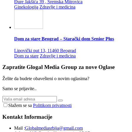
Đure Jakšića 39 , Sremska Mitrovica
Ginekologija
Zdravlje i medicina
Dom za stare Beograd – Starački dom Senior Plus
Lipovički put 13, 11460 Beograd
Dom za stare
Zdravlje i medicina
Zapratite Glogal Media Group za nove
Oglase
Želite da budete obavešteni o novim oglasima?
Samo se prijavite..
Slažem se sa
Politikom privatnosti
Kontakt
Informacije
Mail :
Globalmediasrbija@gmail.com