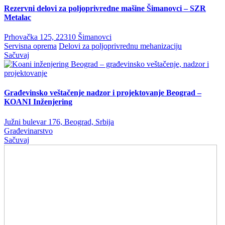
Rezervni delovi za poljoprivredne mašine Šimanovci – SZR
Metalac
Prhovačka 125, 22310 Šimanovci
Servisna oprema
Delovi za poljoprivrednu mehanizaciju
Sačuvaj
Građevinsko veštačenje nadzor i projektovanje Beograd –
KOANI Inženjering
Južni bulevar 176, Beograd, Srbija
Građevinarstvo
Sačuvaj