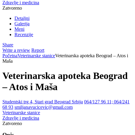
Zdravlje i medicina
Zatvoreno
Detaljni
Galerija
Meni
Recenzije
Share
Write a review
Report
Početna
Veterinarske stanice
Veterinarska apoteka Beograd – Atos i
Maša
Veterinarska apoteka Beograd
– Atos i Maša
Studentski trg 4, Stari grad Beograd Srbija
064/127 96 11; 064/241
68 93
smiljanavucicevic@gmail.com
Veterinarske stanice
Zdravlje i medicina
Zatvoreno
Opis