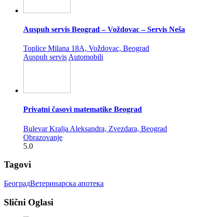
Auspuh servis Beograd – Voždovac – Servis Neša
Toplice Milana 18A, Voždovac, Beograd
Auspuh servis
Automobili
Privatni časovi matematike Beograd
Bulevar Kralja Aleksandra, Zvezdara, Beograd
Obrazovanje
5.0
Tagovi
Београд
Ветеринарска апотека
Slični Oglasi