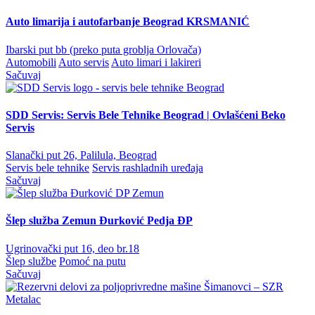
Auto limarija i autofarbanje Beograd KRSMANIĆ
Ibarski put bb (preko puta groblja Orlovača)
Automobili
Auto servis
Auto limari i lakireri
Sačuvaj
SDD Servis: Servis Bele Tehnike Beograd | Ovlašćeni Beko
Servis
Slanački put 26, Palilula, Beograd
Servis bele tehnike
Servis rashladnih uređaja
Sačuvaj
Šlep služba Zemun Đurković Pedja ĐP
Ugrinovački put 16, deo br.18
Šlep službe
Pomoć na putu
Sačuvaj