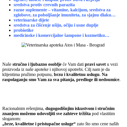
sredstva protiv crevnih parazita
razne suplemente – vitamine, kalcijum, sredstva za
zglobove, za poboljšanje imuniteta, za sjajnu dlaku…
veterinarske dijete
sredstva za čišćenje ušiju, očiju i usne duplje
probiotike
medicinske i komercijalne šampone i kozmetiku…
Naše
stručno i ljubazno osoblje
će Vam dati
pravi savet
u vezi
proizvoda iz naše apoteke i njihovoj upotrebi. Cilj nam je da
klijentima pružimo potpunu,
brzu i kvalitetnu uslugu
.
Na
raspolaganju smo Vam za sva pitanja, predloge ili nedoumice
.
Racionalnim rešenjima,
dugogodišnjim iskustvom i stručnim
znanjem možemo udovoljiti sve zahteve tržišta
pod vlastitim
sloganom:
„brze, kvalitetne i pristupačne usluge“
zato što smo cene naših