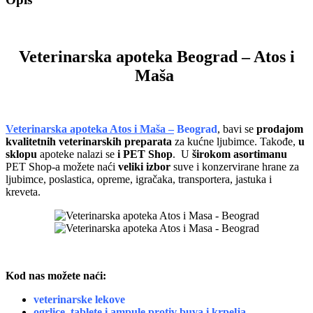
Veterinarska apoteka
Beograd –
Atos i
Maša
Veterinarska apoteka Atos i Maša –
Beograd
, bavi se
prodajom
kvalitetnih veterinarskih preparata
za kućne ljubimce. Takođe,
u
sklopu
apoteke nalazi se
i PET Shop
. U
širokom asortimanu
PET Shop-a možete naći
veliki izbor
suve i konzervirane hrane za
ljubimce, poslastica, opreme, igračaka, transportera, jastuka i
kreveta.
Kod nas možete naći:
veterinarske lekove
ogrlice, tablete i ampule protiv buva i krpelja