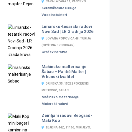
CARA LAZARA 11, PANČEVO
Keramičarske usluge
Vodoinstalateri
Limarsko-tesarski radovi
Novi Sad | LR Gradnja 2026
JOVANA POPOVIĆA 48, TURIJA
(OPŠTINA SRBOBRAN)
Građevinarstvo
Mašinsko malterisanje
Šabac – Pantić Malter |
Vrhunski kvalitet
DRINSKA 35, 15232 POCERSKI
METKOVIĆ, ŠABAC
Mašinsko malterisanje
Molerski radovi
Zemljani radovi Beograd-
Maki Kop
ŠEJKINA 44Z, 11160, MIRIJEVO,