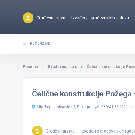
Građevinarstvo
Izvođenje građevinskih radova
RECENZIJE
Početna
Građevinarstvo
Čelične konstrukcije Pož
Čelične konstrukcije Požega 
Miodraga Joksovića 7, Požega
069/41 66 132
Građevinarstvo
Izvođenje građevinskih rado