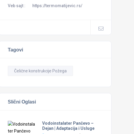
Veb sajt :
https://termomatijevic.rs/
Tagovi
Čelične konstrukcije Požega
Slični Oglasi
Vodoinstalater Pančevo –
Dejan | Adaptacija i Usluge