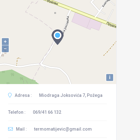
+
−
i
Adresa :
Miodraga Joksovića 7, Požega
Telefon :
069/41 66 132
Mail :
termomatijevic@gmail.com