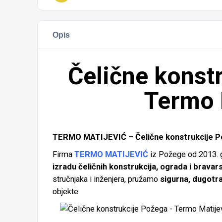
Opis
Čelične konst
Termo 
TERMO MATIJEVIĆ – Čelične konstrukcije Pož
Firma
TERMO MATIJEVIĆ
iz Požege od 2013. g
izradu čeličnih konstrukcija, ograda i brava
stručnjaka i inženjera, pružamo
sigurna, dugotra
objekte.