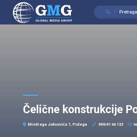
Pretraga
Čelične konstrukcije P
Miodraga Joksovića 7, Požega
069/41 66 132
t