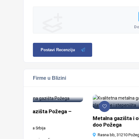
Do
Postavi Recenziju
Firme u Blizini
ija metala – gazišta Požega –
o
Metalna gazišta i
doo Požega
eksandra 12, Požega Srbija
Rasna bb, 31210 Pože