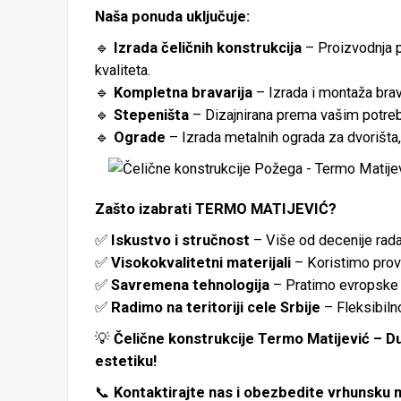
Naša ponuda uključuje:
🔹
Izrada čeličnih konstrukcija
– Proizvodnja p
kvaliteta.
🔹
Kompletna bravarija
– Izrada i montaža brav
🔹
Stepeništa
– Dizajnirana prema vašim potre
🔹
Ograde
– Izrada metalnih ograda za dvorišta,
Zašto izabrati TERMO MATIJEVIĆ?
✅
Iskustvo i stručnost
– Više od decenije rada 
✅
Visokokvalitetni materijali
– Koristimo prov
✅
Savremena tehnologija
– Pratimo evropske t
✅
Radimo na teritoriji cele Srbije
– Fleksibiln
💡
Čelične konstrukcije Termo Matijević – Du
estetiku!
📞
Kontaktirajte nas i obezbedite vrhunsku m