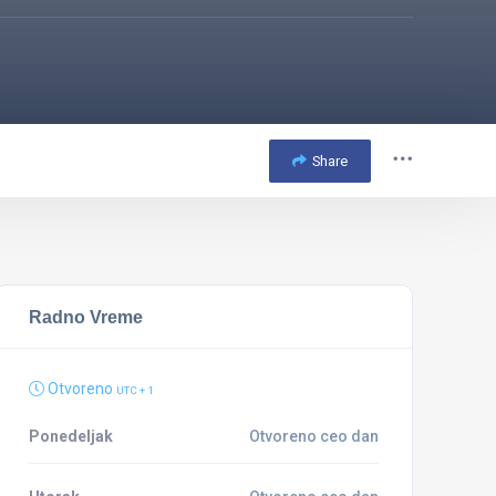
Share
Radno Vreme
Otvoreno
UTC + 1
Ponedeljak
Otvoreno ceo dan