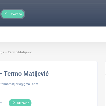
Otvoreno
ega – Termo Matijević
– Termo Matijević
termomatijevic@gmail.com
va
Otvoreno