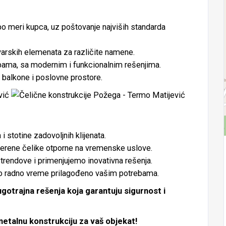
o meri kupca, uz poštovanje najviših standarda
arskih elemenata za različite namene.
bama, sa modernim i funkcionalnim rešenjima.
 balkone i poslovne prostore.
i stotine zadovoljnih klijenata.
erene čelike otporne na vremenske uslove.
rendove i primenjujemo inovativna rešenja.
o radno vreme prilagođeno vašim potrebama.
gotrajna rešenja koja garantuju sigurnost i
etalnu konstrukciju za vaš objekat!