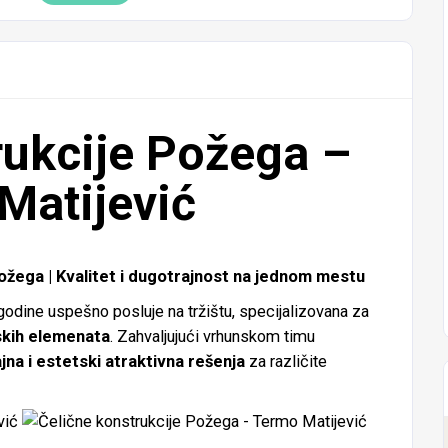
rukcije Požega –
Matijević
ega | Kvalitet i dugotrajnost na jednom mestu
odine uspešno posluje na tržištu, specijalizovana za
rskih elemenata
. Zahvaljujući vrhunskom timu
jna i estetski atraktivna rešenja
za različite