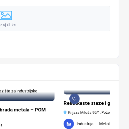
daj Slike
Rešetkaste staze i gazišta –
 obrada metala – POM
Knjaza Miloša 95/1, Požega
Industrija
Metalni proizvod
ga