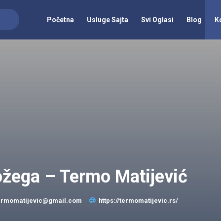
Početna
Usluge Sajta
Svi Oglasi
Blog
K
ožega – Termo Matijević
ermomatijevic@gmail.com
https://termomatijevic.rs/