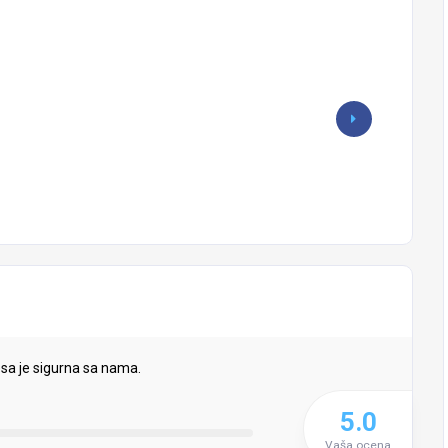
sa je sigurna sa nama.
5.0
Vaša ocena