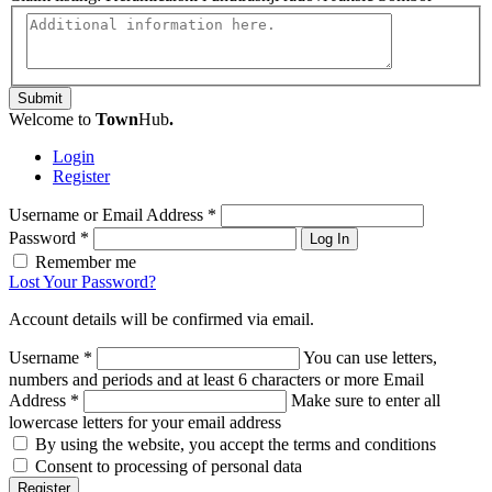
Submit
Welcome to
Town
Hub
.
Login
Register
Username or Email Address
*
Password
*
Log In
Remember me
Lost Your Password?
Account details will be confirmed via email.
Username
*
You can use letters,
numbers and periods and at least 6 characters or more
Email
Address
*
Make sure to enter all
lowercase letters for your email address
By using the website, you accept the terms and conditions
Consent to processing of personal data
Register