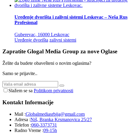
Uređenje dvorišta i zalivni sistemi Leskovac – Neša Rus
Profesional
Guberevac, 16000 Leskovac
Uređenje dvorišta
zalivni sistemi
Zapratite Glogal Media Group za nove
Oglase
Želite da budete obavešteni o novim oglasima?
Samo se prijavite..
Slažem se sa
Politikom privatnosti
Kontakt
Informacije
Mail :
Globalmediasrbija@gmail.com
Adresa :
Niš, Branka Krsmanovica 25/27
Telefon :
060-3373731
Radno Vreme :
09-15h