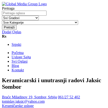
Pretraga
Pretraži
Dodaj Oglas
Rs
Srpski
Početna
Usluge Sajta
Svi Oglasi
Blog
Kontakt
Keramicarski i unutrasnji radovi Jaksic
Sombor
Braće Miladinov 19, Sombor, Srbija
061/27 52 402
tomislav.jaksic@yahoo.com
Keramičarske usluge