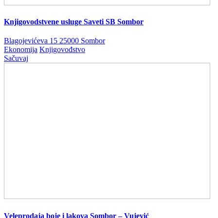
Knjigovodstvene usluge Saveti SB Sombor
Blagojevićeva 15 25000 Sombor
Ekonomija
Knjigovođstvo
Sačuvaj
Veleprodaja boje i lakova Sombor – Vujević