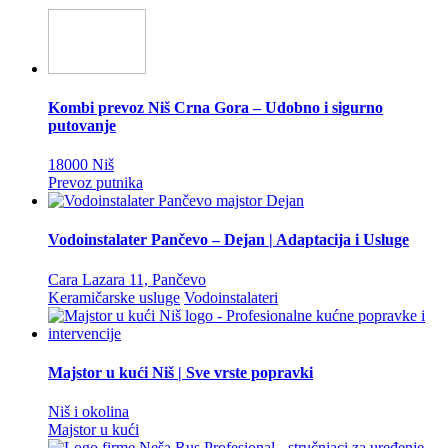
Kombi prevoz Niš Crna Gora – Udobno i sigurno
putovanje
18000 Niš
Prevoz putnika
Vodoinstalater Pančevo – Dejan | Adaptacija i Usluge
Cara Lazara 11, Pančevo
Keramičarske usluge
Vodoinstalateri
Majstor u kući Niš | Sve vrste popravki
Niš i okolina
Majstor u kući