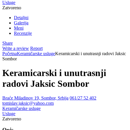
Usluge
Zatvoreno
Detaljni
Galerija
Meni
Recenzije
Share
Write a review
Report
Početna
Keramičarske usluge
Keramicarski i unutrasnji radovi Jaksic
Sombor
Keramicarski i unutrasnji
radovi Jaksic Sombor
Braće Miladinov 19, Sombor, Srbija
061/27 52 402
tomislav.jaksic@yahoo.com
Keramičarske usluge
Usluge
Zatvoreno
Opis