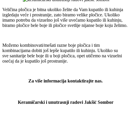
Veličina pločica je bitna ukoliko želite da Vam kupatilo ili kuhinja
izgledaju veće i prostranije, zato biramo velike pločice. Ukoliko
imamo potrebu da vizuelno još više uvećamo kupatilo ili kuhinju,
biramo pločice bele boje ili pločice svetlije nijanse boje koju želimo.
Možemo kombinovati/mešati razne boje pločica i tim
kombinacijama dobiti još lepše kupatilo ili kuhinju. Ukoliko su
sve sanitarije bele boje ili u boji pločica, opet utičemo na vizuelni
osećaj da je kupatilo još prostranije.
Za više informacija kontaktirajte nas.
Keramičarski i unutrasnji radovi Jakšić Sombor