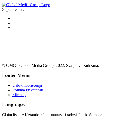
Zapratite nas:
© GMG - Global Media Group, 2022. Sva prava zadržana.
Footer Menu
Uslovi Korišćenja
Politika Privatnosti
Sitemap
Languages
Claim listing:
Keramicarski i unutrasnji radovi Jaksic Sombor