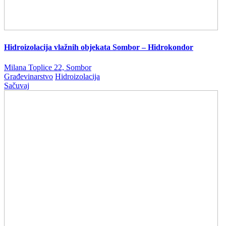
Hidroizolacija vlažnih objekata Sombor – Hidrokondor
Milana Toplice 22, Sombor
Građevinarstvo
Hidroizolacija
Sačuvaj