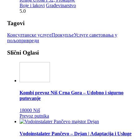
Boje i lakovi
Građevinarstvo
5.0
Tagovi
Консултанске услуге
Прокупље
Услуге саветовања у
пољопривреди
Slični Oglasi
Kombi prevoz Niš Crna Gora – Udobno i sigurno
putovanje
18000 Niš
Prevoz putnika
Vodoinstalater Pančevo – Dejan | Adaptacija i Usluge