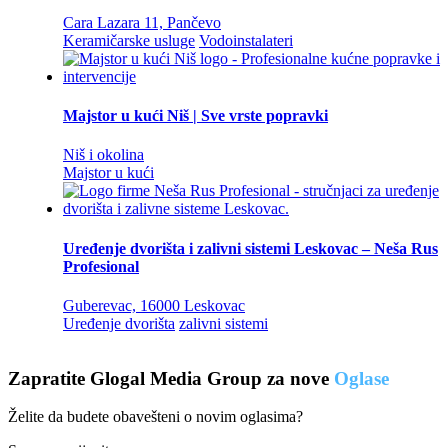
Cara Lazara 11, Pančevo
Keramičarske usluge
Vodoinstalateri
Majstor u kući Niš | Sve vrste popravki
Niš i okolina
Majstor u kući
Uređenje dvorišta i zalivni sistemi Leskovac – Neša Rus
Profesional
Guberevac, 16000 Leskovac
Uređenje dvorišta
zalivni sistemi
Zapratite Glogal Media Group za nove
Oglase
Želite da budete obavešteni o novim oglasima?