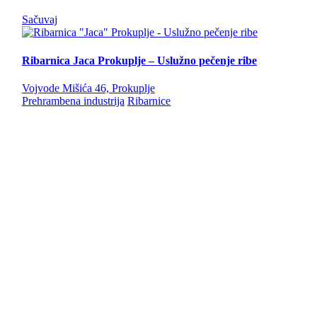
Sačuvaj
Ribarnica Jaca Prokuplje – Uslužno pečenje ribe
Vojvode Mišića 46, Prokuplje
Prehrambena industrija
Ribarnice