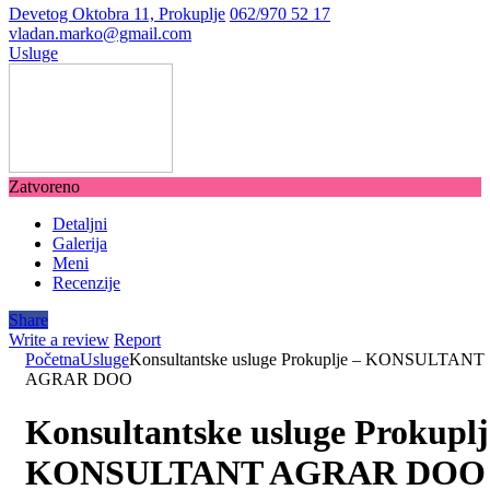
Devetog Oktobra 11, Prokuplje
062/970 52 17
vladan.marko@gmail.com
Usluge
Zatvoreno
Detaljni
Galerija
Meni
Recenzije
Share
Write a review
Report
Početna
Usluge
Konsultantske usluge Prokuplje – KONSULTANT
AGRAR DOO
Konsultantske usluge Prokuplj
KONSULTANT AGRAR DOO