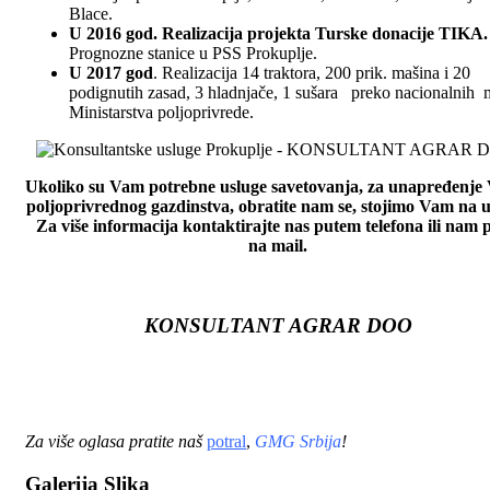
Blace.
U 2016 god. Realizacija projekta Turske donacije TIKA.
Prognozne stanice u PSS Prokuplje.
U 2017 god
. Realizacija 14 traktora, 200 prik. mašina i 20
podignutih zasad, 3 hladnjače, 1 sušara preko nacionalnih
Ministarstva poljoprivrede.
Ukoliko su Vam potrebne usluge savetovanja, za unapređenje
poljoprivrednog gazdinstva, obratite nam se, stojimo Vam na u
Za više informacija kontaktirajte nas putem telefona ili nam p
na mail.
KONSULTANT AGRAR DOO
Za više oglasa pratite naš
potral
,
GMG Srbija
!
Galerija Slika