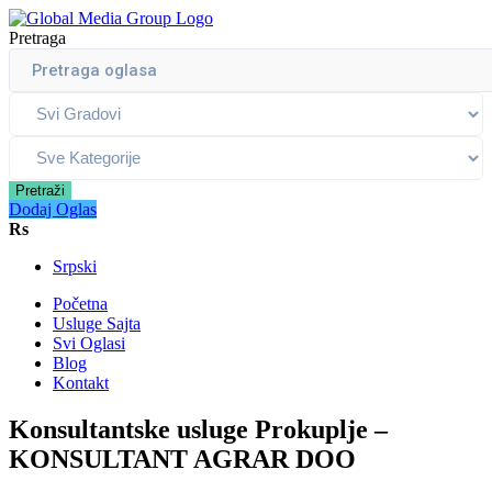
Pretraga
Pretraži
Dodaj Oglas
Rs
Srpski
Početna
Usluge Sajta
Svi Oglasi
Blog
Kontakt
Konsultantske usluge Prokuplje –
KONSULTANT AGRAR DOO