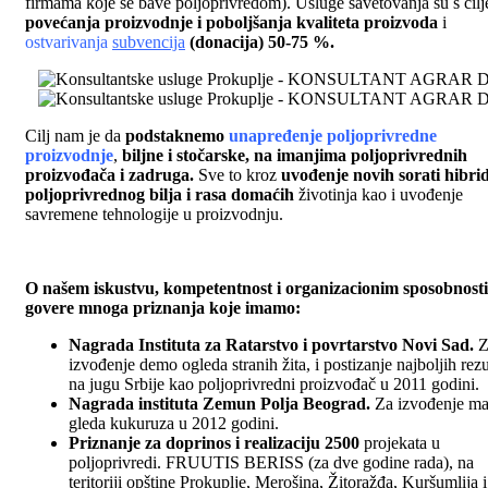
firmama koje se bave poljoprivredom). Usluge savetovanja su s cil
povećanja proizvodnje i poboljšanja kvaliteta proizvoda
i
ostvarivanja
subvencija
(donacija) 50-75 %.
Cilj nam je da
podstaknemo
unapređenje poljoprivredne
proizvodnje
,
biljne i stočarske, na imanjima poljoprivrednih
proizvođača i zadruga.
Sve to kroz
uvođenje novih sorati hibri
poljoprivrednog bilja i rasa domaćih
životinja kao i uvođenje
savremene tehnologije u proizvodnju.
O našem iskustvu, kompetentnost i organizacionim sposobnost
govere mnoga priznanja koje imamo:
Nagrada Instituta za Ratarstvo i povrtarstvo Novi Sad.
Z
izvođenje demo ogleda stranih žita, i postizanje najboljih rezu
na jugu Srbije kao poljoprivredni proizvođač u 2011 godini.
Nagrada instituta Zemun Polja Beograd.
Za izvođenje ma
gleda kukuruza u 2012 godini.
Priznanje za doprinos i realizaciju 2500
projekata u
poljoprivredi. FRUUTIS BERISS (za dve godine rada), na
teritoriji opštine Prokuplje, Merošina, Žitoražđa, Kuršumlija i