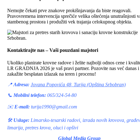
Nemojte čekati prve znakove prokišnjavanja da biste reagovali.
Pravovremena intervencija sprečiće velika oštećenja unutrašnjosti 
stambenog prostora i produžiti vek trajanja celokupnog objekta.
Kontaktirajte nas – Vaši pouzdani majstori
Ukoliko planirate krovne radove i želite najbolji odnos cene i kvalit
LR GRADNJA 2026 je vaš pravi partner. Pozovite nas već danas i
zakažite besplatan izlazak na teren i procenu!
📍
Adresa:
Jovana Popovića 48, Turija (Opština Srbobran)
📞
Mobilni telefon:
065/324-54-80
✉️
E-mail:
turija1990@gmail.com
🛠️
Usluge:
Limarsko-tesarski radovi, izrada novih krovova, građe
limarija, pretres krova, oluci i opšivi
Global Media Group