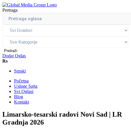
Pretraga
Pretraži
Dodaj Oglas
Rs
Srpski
Početna
Usluge Sajta
Svi Oglasi
Blog
Kontakt
Limarsko-tesarski radovi Novi Sad | LR
Gradnja 2026