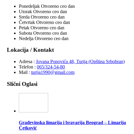
Ponedeljak
Otvoreno ceo dan
Utorak
Otvoreno ceo dan
Sreda
Otvoreno ceo dan
Četvrtak
Otvoreno ceo dan
Petak
Otvoreno ceo dan
Subota
Otvoreno ceo dan
Nedelja
Otvoreno ceo dan
Lokacija / Kontakt
Adresa :
Jovana Popovića 48, Turija (Opština Srbobran)
Telefon :
065/324-54-80
Mail :
turija1990@gmail.com
Slični Oglasi
Građevinska limarija i bravarija Beograd – Limarija
Ćetković