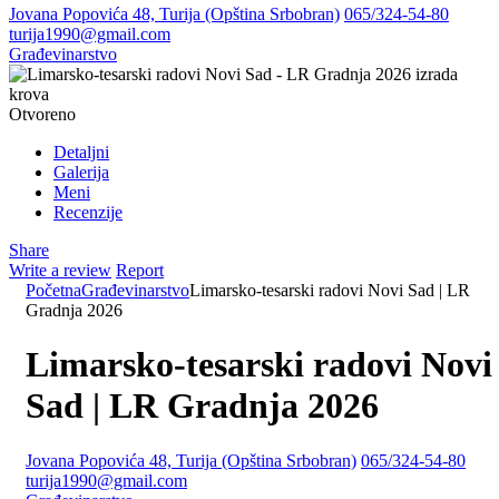
Jovana Popovića 48, Turija (Opština Srbobran)
065/324-54-80
turija1990@gmail.com
Građevinarstvo
Otvoreno
Detaljni
Galerija
Meni
Recenzije
Share
Write a review
Report
Početna
Građevinarstvo
Limarsko-tesarski radovi Novi Sad | LR
Gradnja 2026
Limarsko-tesarski radovi Novi
Sad | LR Gradnja 2026
Jovana Popovića 48, Turija (Opština Srbobran)
065/324-54-80
turija1990@gmail.com