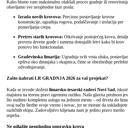
Kako bismo vam maksimalno olakšali proces gradnje ili renoviranja
obavljamo sve neophodne faze posla:
Izrada novih krovova:
Precizno postavljanje krovne
konstrukcije, ugradnja rogova, podaščavanje i izolacija pre
postavljanja crepa.
Pretres starih krovova:
Otkrivanje postojećeg krova, detalj
provera drvene građe i zamena dotrajalih letvi kako bi krov
ponovo bio funkcionalan.
Građevinska limarija:
Ugradnja svih vrsta oluka, postavlja
opšiva oko dimnjaka i okapnica, čime se obezbeđuje perfekt
odvodnjavanje.
Zašto izabrati LR GRADNJA 2026 za vaš projekat?
Kada se izvode složeni
limarsko-tesarski radovi Novi Sad
, iskus
majstora na terenu pravi ogromnu razliku. Naša glavna prednost jes
što nudimo kompletnu uslugu na jednom mestu – od drveta do lima
ovaj način štedite svoje vreme i novac, jer ne morate da usklađujete
različitih ekipa. Zadovoljstvo klijenata nam je jedino pravo merilo
uspeha.
Ne odlažite neophodnu popravku krova