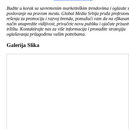
Budite u korak sa savremenim marketinškim trendovima i oglasite 
poslovanje na pravom mestu. Global Media Srbija pruža profesion
rešenja za promociju i razvoj brenda, pomažući vam da na efikasa
način unapredite vidljivost, privučete novu publiku i ojačate prisus
tržištu. Kontaktirajte nas za više informacija i pronađite strategiju
oglašavanja prilagođenu vašim potrebama.
Galerija Slika