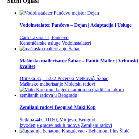
Slični Oglasi
Vodoinstalater Pančevo – Dejan | Adaptacija i Usluge
Cara Lazara 11, Pančevo
Keramičarske usluge
Vodoinstalateri
Mašinsko malterisanje Šabac – Pantić Malter | Vrhunski
kvalitet
Drinska 35, 15232 Pocerski Metković, Šabac
Mašinsko malterisanje
Molerski radovi
Zemljani radovi Beograd-Maki Kop
Šejkina 44z, 11160, Mirijevo, Beograd
Izvođenje građevinskih radova
Zemljani radovi