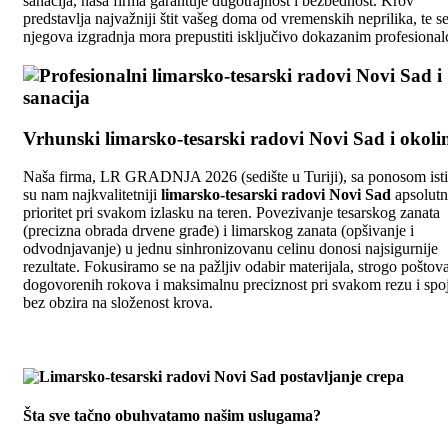
sanacija, naša firma garantuje dugotrajnost i bezbednost. Krov
predstavlja najvažniji štit vašeg doma od vremenskih neprilika, te s
njegova izgradnja mora prepustiti isključivo dokazanim profesional
Vrhunski limarsko-tesarski radovi Novi Sad i okoli
Naša firma, LR GRADNJA 2026 (sedište u Turiji), sa ponosom isti
su nam najkvalitetniji
limarsko-tesarski radovi Novi Sad
apsolutn
prioritet pri svakom izlasku na teren. Povezivanje tesarskog zanata
(precizna obrada drvene građe) i limarskog zanata (opšivanje i
odvodnjavanje) u jednu sinhronizovanu celinu donosi najsigurnije
rezultate. Fokusiramo se na pažljiv odabir materijala, strogo poštov
dogovorenih rokova i maksimalnu preciznost pri svakom rezu i spo
bez obzira na složenost krova.
Šta sve tačno obuhvatamo našim uslugama?