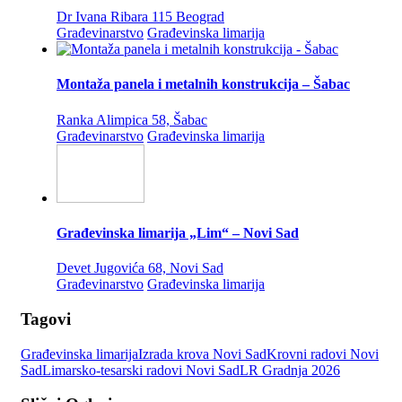
Dr Ivana Ribara 115 Beograd
Građevinarstvo
Građevinska limarija
Montaža panela i metalnih konstrukcija – Šabac
Ranka Alimpica 58, Šabac
Građevinarstvo
Građevinska limarija
Građevinska limarija „Lim“ – Novi Sad
Devet Jugovića 68, Novi Sad
Građevinarstvo
Građevinska limarija
Tagovi
Građevinska limarija
Izrada krova Novi Sad
Krovni radovi Novi
Sad
Limarsko-tesarski radovi Novi Sad
LR Gradnja 2026