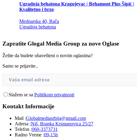
Ugradnja behatona Kragujevac | Behamont Plus Šipić |
Kvalitetno i brzo
Mednarska 40, Rača
Ugradnja behatona
Zapratite Glogal Media Group za nove
Oglase
Želite da budete obavešteni o novim oglasima?
Samo se prijavite..
Slažem se sa
Politikom privatnosti
Kontakt
Informacije
Mail :
Globalmediasrbija@gmail.com
Adresa :
Niš, Branka Krsmanovica 25/27
Telefon :
060-3373731
Radno Vreme :
09-15h