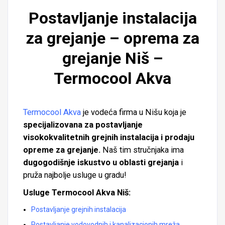
Postavljanje instalacija
za grejanje – oprema za
grejanje Niš –
Termocool Akva
Termocool Akva
je vodeća firma u Nišu koja je
specijalizovana za postavljanje
visokokvalitetnih grejnih instalacija i prodaju
opreme za grejanje.
Naš tim stručnjaka ima
dugogodišnje iskustvo u oblasti grejanja
i
pruža najbolje usluge u gradu!
Usluge Termocool Akva Niš:
Postavljanje grejnih instalacija
Postavljanje vodovodnih i kanalizacionih mreža