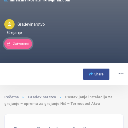
milan.markovic.mrki@gmail.com
Građevinarstvo
Grejanje
Zatvoreno
Share
Početna
Građevinarstvo
Postavljanje instalacija za
grejanje – oprema za grejanje Niš – Termocool Akva