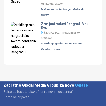
METKOVIĆ, ŠABAC
Mašinsko malterisanje
Molerski
radovi
Zemljani radovi Beograd-Maki
Kop
ŠEJKINA 44Z, 11160, MIRIJEVO,
BEOGRAD
Izvođenje građevinskih radova
Zemljani radovi
Zapratite Glogal Media Group za nove
Oglase
Želite da budete obavešteni o novim oglasima?
Samo se prijavite..