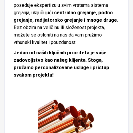
poseduje ekspertizu u svim vrstama sistema
grejanja, uključujući
centralno grejanje, podno
grejanje, radijatorsko grejanje i mnoge druge
.
Bez obzira na veličinu ili složenost projekta,
možete se osloniti na nas da vam pružimo
vrhunski kvalitet i pouzdanost.
Jedan od naših ključnih prioriteta je vaše
zadovoljstvo kao našeg klijenta. Stoga,
pružamo personalizovane usluge i pristup
svakom projektu!