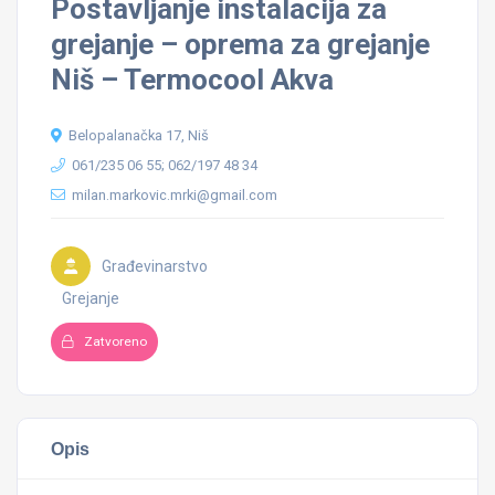
Postavljanje instalacija za
grejanje – oprema za grejanje
Niš – Termocool Akva
Belopalanačka 17, Niš
061/235 06 55; 062/197 48 34
milan.markovic.mrki@gmail.com
Građevinarstvo
Grejanje
Zatvoreno
Opis