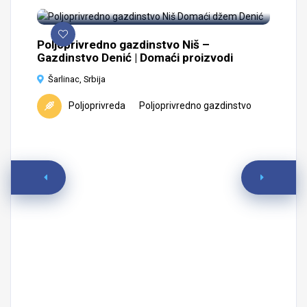
Poljoprivredno gazdinstvo Niš –
Gazdinstvo Denić | Domaći proizvodi
Šarlinac, Srbija
Poljoprivreda
Poljoprivredno gazdinstvo
Ko
si
1
P