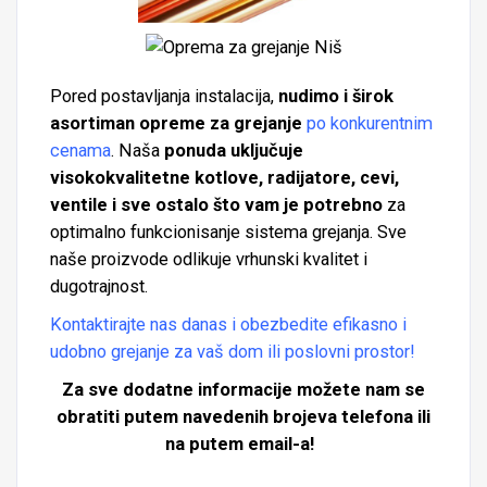
Pored postavljanja instalacija,
nudimo i širok
asortiman opreme za grejanje
po konkurentnim
cenama
. Naša
ponuda uključuje
visokokvalitetne kotlove, radijatore, cevi,
ventile i sve ostalo što vam je potrebno
za
optimalno funkcionisanje sistema grejanja. Sve
naše proizvode odlikuje vrhunski kvalitet i
dugotrajnost.
Kontaktirajte nas danas i obezbedite efikasno i
udobno grejanje za vaš dom ili poslovni prostor!
Za sve dodatne informacije možete nam se
obratiti putem navedenih brojeva telefona ili
na putem email-a!