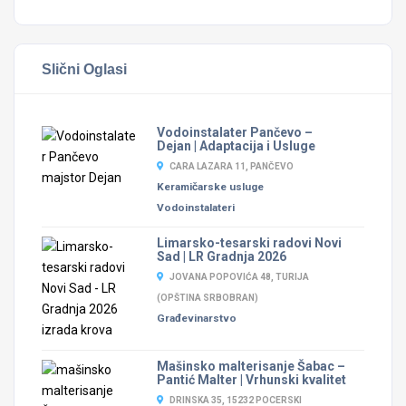
Slični Oglasi
Vodoinstalater Pančevo –
Dejan | Adaptacija i Usluge
CARA LAZARA 11, PANČEVO
Keramičarske usluge
Vodoinstalateri
Limarsko-tesarski radovi Novi
Sad | LR Gradnja 2026
JOVANA POPOVIĆA 48, TURIJA
(OPŠTINA SRBOBRAN)
Građevinarstvo
Mašinsko malterisanje Šabac –
Pantić Malter | Vrhunski kvalitet
DRINSKA 35, 15232 POCERSKI