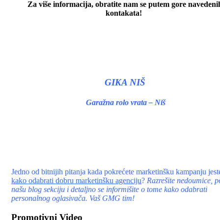
Za više informacija, obratite nam se putem gore navedeni
kontakata!
GIKA NIŠ
Garažna rolo vrata – Niš
Jedno od bitnijih pitanja kada pokrećete marketinšku kampanju jest
kako odabrati dobru marketinšku agenciju
?
Razrešite nedoumice, po
našu blog sekciju i detaljno se informišite o tome kako odabrati
personalnog oglasivača. Vaš GMG tim!
Promotivni Video