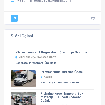
Mail :
mattinacacak@gmail.com
Slični Oglasi
Zbirni transport Bugarska – Špedicija Gradina
NIKOLE PAŠIĆA 216 18300 PIROT
Saobraćaj i transport
Špedicija
Prevoz robe i selidbe Čačak
ČAČAK
Saobraćaj i transport
Selidbe
Fiskalne kase i kancelarijski
materijal – Oliveti Komerc
Čačak