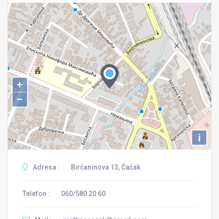
+
−
i
Adresa :
Birčaninova 13, Čačak
Telefon :
060/580 20 60