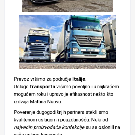
Prevoz vršimo za područje
Italije
.
Usluge
transporta
vršimo povoljno i u najkraćem
mogućem roku i upravo je efikasnost nešto što
izdvaja Mattina Nuovu.
Poverenje dugogodišnjih partnera stekli smo
kvalitenom uslugom i pouzdanošću. Neki od
najvećih proizvođača konfekcije
su se oslonili na
naše usluge transporta.