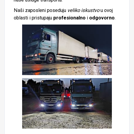
Naši zaposleni poseduju
veliko iskustvo
u ovoj
oblasti i pristupaju
profesionalno
i
odgovorno
.