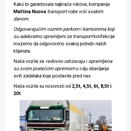
Kako bi garantovala najkraće rokove, kompanija
Mattina Nuova
transport robe vrši svakim
danom.
Odgovarajućim voznim parkom
i
kamionima koji
su adekvatno opremljeni za transport
konfekcije
mozemo da odgovorimo svakoj potrebi naših
klijenata.
Naša vozila se
redovno odrzavaju
i
opremljena
su svom pratećom opremom
u cilju obavljanja
svih zadataka koje postavite pred nas.
Naša vozila su nosivosti od
2,5t, 4,5t, 6t, 8,5t i
20t
.