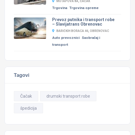
MUTAPOVA 8A, ČAČAK
Trgovina
Trgovina opreme
Prevoz putnika i transport robe
– Slavijatrans Obrenovac
BARIČKIH BORACA 46, OBRENOVAC
Auto prevoznici
Saobraćaj i
transport
Tagovi
Čačak
drumski transport robe
špedicija