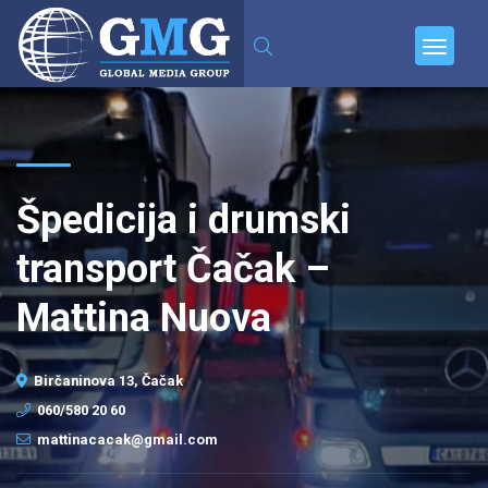
Špedicija i drumski
transport Čačak –
Mattina Nuova
Birčaninova 13, Čačak
060/580 20 60
mattinacacak@gmail.com