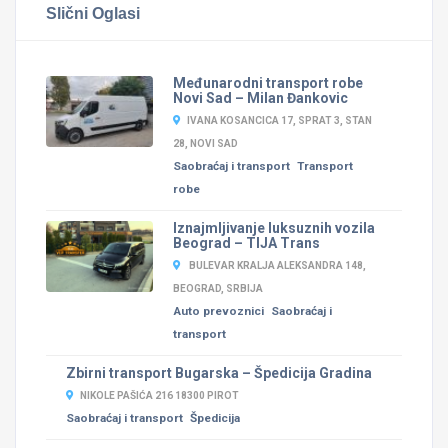
Slični Oglasi
Međunarodni transport robe
Novi Sad – Milan Đankovic
IVANA KOSANCICA 17, SPRAT 3, STAN
28, NOVI SAD
Saobraćaj i transport
Transport
robe
Iznajmljivanje luksuznih vozila
Beograd – TIJA Trans
BULEVAR KRALJA ALEKSANDRA 148,
BEOGRAD, SRBIJA
Auto prevoznici
Saobraćaj i
transport
Zbirni transport Bugarska – Špedicija Gradina
NIKOLE PAŠIĆA 216 18300 PIROT
Saobraćaj i transport
Špedicija