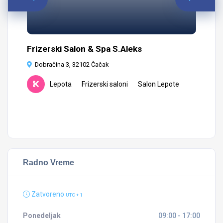
Frizerski Salon & Spa S.Aleks
Pr
Ma
Dobračina 3, 32102 Čačak
P
Lepota
Frizerski saloni
Salon Lepote
Radno Vreme
Zatvoreno
UTC + 1
Ponedeljak
09:00 - 17:00