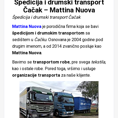
Špedicija i drumski transport
Čačak – Mattina Nuova
Špedicija i drumski transport Čačak
Mattina Nuova
je porodična firma koja se bavi
špedicijom i drumskim transportom
sa
sedištem u
Čačku
. Osnovana je 2004 godine pod
drugim imenom, a od 2014 zvanično posluje kao
Mattina Nuova
.
Bavimo se
transportom robe
, pre svega
tekstila
,
kao i ostale robe. Pored toga, vršimo i usluge
o
rganizacije transporta
za naše klijente.