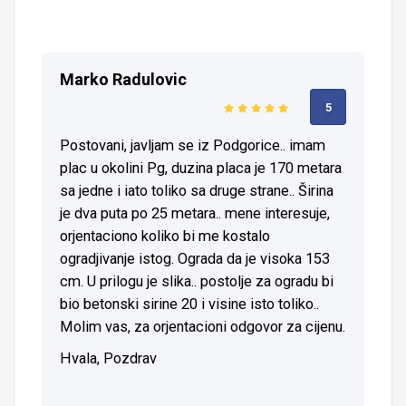
Marko Radulovic
5
Postovani, javljam se iz Podgorice.. imam
plac u okolini Pg, duzina placa je 170 metara
sa jedne i iato toliko sa druge strane.. Širina
je dva puta po 25 metara.. mene interesuje,
orjentaciono koliko bi me kostalo
ogradjivanje istog. Ograda da je visoka 153
cm. U prilogu je slika.. postolje za ogradu bi
bio betonski sirine 20 i visine isto toliko..
Molim vas, za orjentacioni odgovor za cijenu.
Hvala, Pozdrav