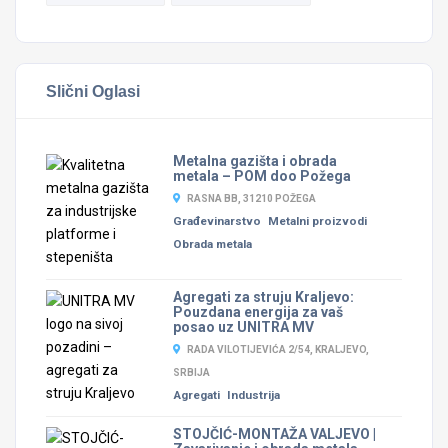
Slični Oglasi
Metalna gazišta i obrada
metala – POM doo Požega
RASNA BB, 31210 POŽEGA
Građevinarstvo
Metalni proizvodi
Obrada metala
Agregati za struju Kraljevo:
Pouzdana energija za vaš
posao uz UNITRA MV
RADA VILOTIJEVIĆA 2/54, KRALJEVO,
SRBIJA
Agregati
Industrija
STOJČIĆ-MONTAŽA VALJEVO |