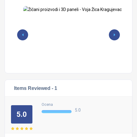
Items Reviewed -
1
Ocena
5.0
5.0