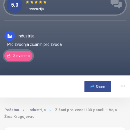
5.0
1 recenzija
Industrija
Proizvodnja žičanih proizvoda
Zatvoreno
Share
Početna
Industrija
Žičani proizvodi i 3D paneli – Voja
Žica Kragujevac