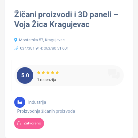
Žičani proizvodi i 3D paneli –
Voja Žica Kragujevac
Mostarska 57, Kragujevac
034/381 914; 063/80 51 601
5.0
1 recenzija
Industrija
Proizvodnja žičanih proizvoda
Zatvoreno