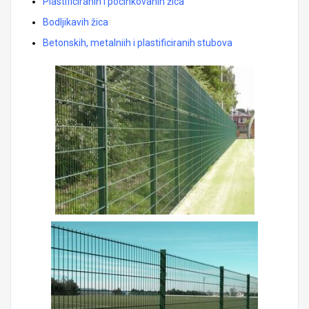
Plastificiranih i pocinkovanih žica
Bodljikavih žica
Betonskih, metalniih i plastificiranih stubova