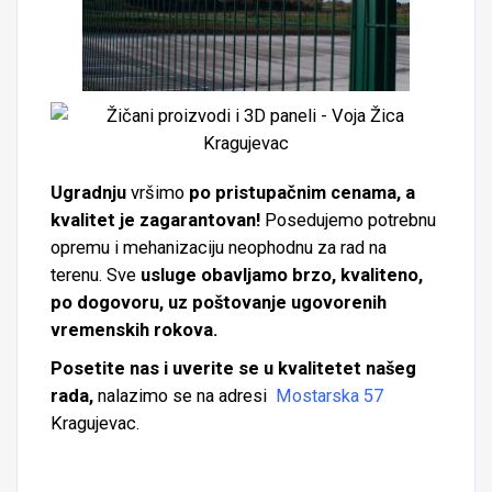
Ugradnju
vršimo
po pristupačnim cenama, a
kvalitet je zagarantovan!
Posedujemo potrebnu
opremu i mehanizaciju neophodnu za rad na
terenu. Sve
usluge obavljamo brzo, kvaliteno,
po dogovoru, uz poštovanje ugovorenih
vremenskih rokova.
Posetite nas i uverite se u kvalitetet našeg
rada,
nalazimo se na adresi
Mostarska 57
Kragujevac.