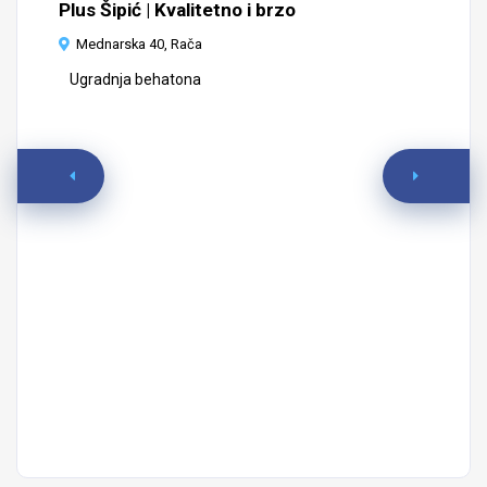
Plus Šipić | Kvalitetno i brzo
Mednarska 40, Rača
Ugradnja behatona
Na
K