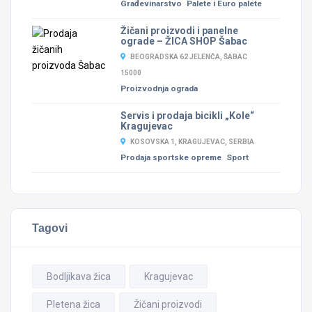
Građevinarstvo
Palete i Euro palete
Žičani proizvodi i panelne
ograde – ŽICA SHOP Šabac
BEOGRADSKA 62 JELENČA, ŠABAC
15000
Proizvodnja ograda
Servis i prodaja bicikli „Kole“
Kragujevac
KOSOVSKA 1, KRAGUJEVAC, SERBIA
Prodaja sportske opreme
Sport
Tagovi
Bodljikava žica
Kragujevac
Pletena žica
Žičani proizvodi