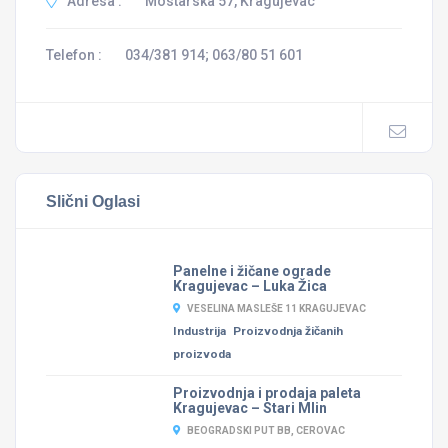
Adresa :
Mostarska 57, Kragujevac
Telefon :
034/381 914; 063/80 51 601
Slični Oglasi
Panelne i žičane ograde
Kragujevac – Luka Žica
VESELINA MASLEŠE 11 KRAGUJEVAC
Industrija
Proizvodnja žičanih
proizvoda
Proizvodnja i prodaja paleta
Kragujevac – Stari Mlin
BEOGRADSKI PUT BB, CEROVAC