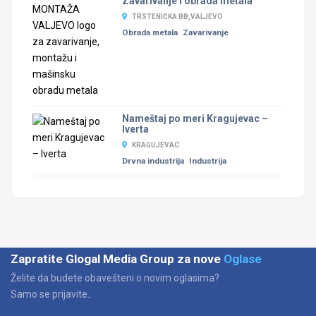
Zavarivanje i obrada metala
TRSTENIČKA BB,VALJEVO
Obrada metala
Zavarivanje
Nameštaj po meri Kragujevac –
Iverta
KRAGUJEVAC
Drvna industrija
Industrija
Zapratite Glogal Media Group za nove
Oglase
Želite da budete obavešteni o novim oglasima?
Samo se prijavite..