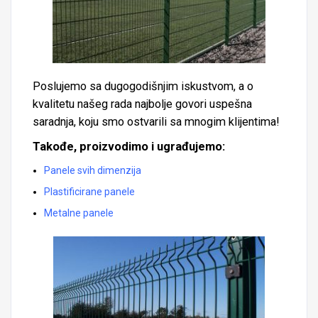
Poslujemo sa dugogodišnjim iskustvom, a o
kvalitetu našeg rada najbolje govori uspešna
saradnja, koju smo ostvarili sa mnogim klijentima!
Takođe, proizvodimo i ugrađujemo:
Panele svih dimenzija
Plastificirane panele
Metalne panele