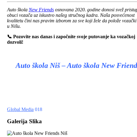
Auto škola
New Friends
osnovana 2020. godine donosi svež pristu
obuci vozača uz iskustvo našeg stručnog kadra. Naša posvećenost
kvalitetu čini nas pravim izborom za sve koji žele da polože vozački 
u Nišu.
📞 Pozovite nas danas i započnite svoje putovanje ka vozačkoj
dozvoli!
Auto škola Niš – Auto škola New Friend
Global Media
018
Galerija Slika