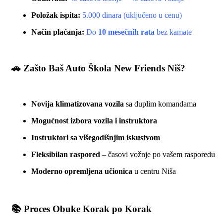
Položak ispita:
5.000 dinara (uključeno u cenu)
Način plaćanja:
Do
10 mesečnih rata
bez kamate
🚗
Zašto Baš Auto Škola New Friends Niš?
Novija klimatizovana vozila
sa duplim komandama
Mogućnost izbora vozila i instruktora
Instruktori sa višegodišnjim iskustvom
Fleksibilan raspored
– časovi vožnje po vašem rasporedu
Moderno opremljena učionica
u centru Niša
📚
Proces Obuke Korak po Korak