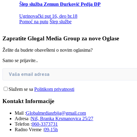
Šlep služba Zemun Đurković Pedja ĐP
Ugrinovački put 16, deo br.18
Pomoć na putu
Šlep službe
Zapratite Glogal Media Group za nove
Oglase
Želite da budete obavešteni o novim oglasima?
Samo se prijavite..
Slažem se sa
Politikom privatnosti
Kontakt
Informacije
Mail :
Globalmediasrbija@gmail.com
Adresa :
Niš, Branka Krsmanovica 25/27
Telefon :
060-3373731
Radno Vreme :
09-15h