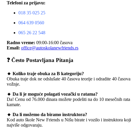
Telefoni za prijavu:
018 35 025 25
064 639 0560
065 26 22 548
Radno vreme:
09:00-16:00 časova
Email:
office@autoskolanewfriends.rs
❓
Često Postavljana Pitanja
🔸 Koliko traje obuka za B kategoriju?
Obuka traje dok ne odslušate 40 časova teorije i odradite 40 časova
vožnje.
🔸 Da li je moguće polagati vozački u ratama?
Da! Cenu od 76.000 dinara možete podeliti na do 10 mesečnih rata
kamate.
🔸 Da li možemo da biramo instruktora?
Kod auto škole New Friends u Nišu birate i vozilo i instruktora koj
najviše odgovaraju.