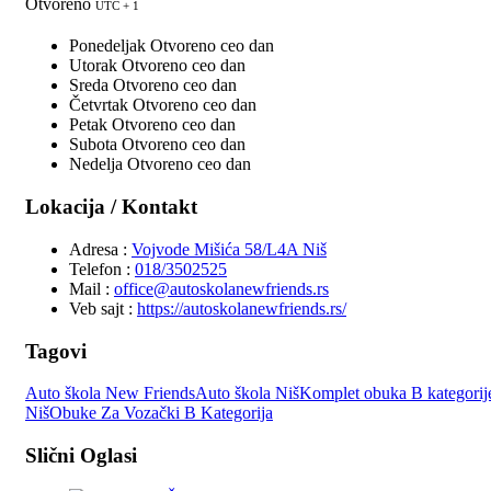
Otvoreno
UTC + 1
Ponedeljak
Otvoreno ceo dan
Utorak
Otvoreno ceo dan
Sreda
Otvoreno ceo dan
Četvrtak
Otvoreno ceo dan
Petak
Otvoreno ceo dan
Subota
Otvoreno ceo dan
Nedelja
Otvoreno ceo dan
Lokacija / Kontakt
Adresa :
Vojvode Mišića 58/L4A Niš
Telefon :
018/3502525
Mail :
office@autoskolanewfriends.rs
Veb sajt :
https://autoskolanewfriends.rs/
Tagovi
Auto škola New Friends
Auto škola Niš
Komplet obuka B kategorij
Niš
Obuke Za Vozački B Kategorija
Slični Oglasi