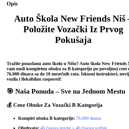
Opis
Auto Škola New Friends Niš 
Položite Vozački Iz Prvog
Pokušaja
Tražite pouzdanu auto školu u Nišu? Auto škola New Friends 
vam nudi kompletnu obuku za B kategoriju po povoljnoj ceni 
76.000 dinara sa do 10 mesečnih rata. Iskusni instruktori, novi
vozila i fleksibilan raspored!
🎯
Naša Ponuda – Sve na Jednom Mestu
💰
Cene Obuke Za Vozački B Kategorija
Komplet obuka B kategorije:
76.000 dinara
Obuhvata:
40 časova teorije + 40 časova vožnje