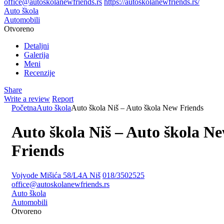
office@autoskolanewfriends.rs
https://autoskolanewfriends.rs/
Auto škola
Automobili
Otvoreno
Detaljni
Galerija
Meni
Recenzije
Share
Write a review
Report
Početna
Auto škola
Auto škola Niš – Auto škola New Friends
Auto škola Niš – Auto škola N
Friends
Vojvode Mišića 58/L4A Niš
018/3502525
office@autoskolanewfriends.rs
Auto škola
Automobili
Otvoreno