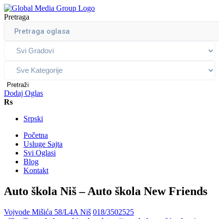
Pretraga
Pretraži
Dodaj Oglas
Rs
Srpski
Početna
Usluge Sajta
Svi Oglasi
Blog
Kontakt
Auto škola Niš – Auto škola New Friends
Vojvode Mišića 58/L4A Niš
018/3502525