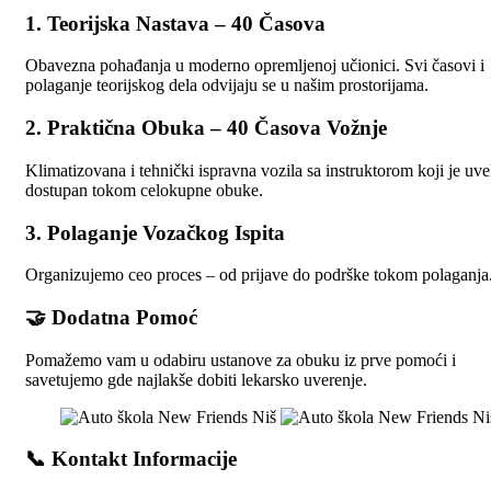
1.
Teorijska Nastava – 40 Časova
Obavezna pohađanja u moderno opremljenoj učionici. Svi časovi i
polaganje teorijskog dela odvijaju se u našim prostorijama.
2.
Praktična Obuka – 40 Časova Vožnje
Klimatizovana i tehnički ispravna vozila sa instruktorom koji je uv
dostupan tokom celokupne obuke.
3.
Polaganje Vozačkog Ispita
Organizujemo ceo proces – od prijave do podrške tokom polaganja
🤝
Dodatna Pomoć
Pomažemo vam u odabiru ustanove za obuku iz prve pomoći i
savetujemo gde najlakše dobiti lekarsko uverenje.
📞
Kontakt Informacije