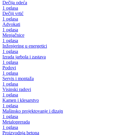
Dečija odeća
1 oglasa
Dečiji vrtić
1 oglasa
Advokati
1 oglasa
Menjačnice
1 oglasa
Inženjering u energetici
1 oglasa
Izrada jarbola i zastava
1 oglasa
Podovi
1 oglasa
Servis i montaža
1 oglasa
Visinski radovi
1 oglasa
Kamen i klesarstvo
1 oglasa
Mašinsko projektovanje i dizajn
1 oglasa
Metaloprerada
1 oglasa
Proizvodnja betona