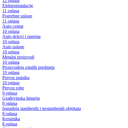
12 oglasa
Elektroinstalacije
11 oglasa
Pogrebne usluge
11 oglasa
Auto centar
10 oglasa
Auto delovi i oprema
10 oglasa
Auto usluge
10 oglasa
Metalni proizvodi
10 oglasa
Proizvodnja ostalih predmeta
10 oglasa
Prevoz putnika
10 oglasa
Prevoz robe
9 oglasa
Građevinska limarija
8 oglasa
Izgradnja stambenih i nestambenih objekata
8 oglasa
Keramika
8 oglasa