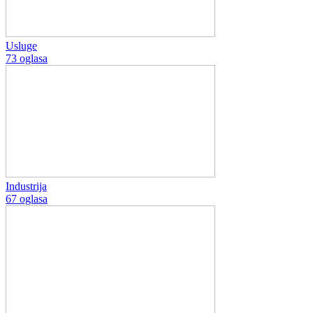
Usluge
73 oglasa
Industrija
67 oglasa