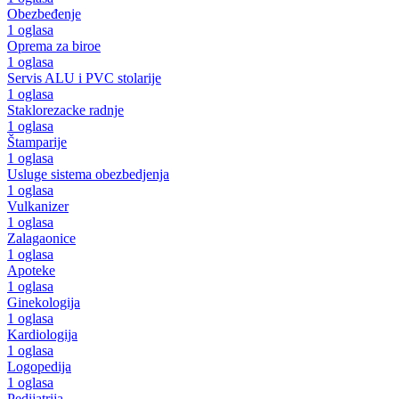
Obezbeđenje
1 oglasa
Oprema za biroe
1 oglasa
Servis ALU i PVC stolarije
1 oglasa
Staklorezacke radnje
1 oglasa
Štamparije
1 oglasa
Usluge sistema obezbedjenja
1 oglasa
Vulkanizer
1 oglasa
Zalagaonice
1 oglasa
Apoteke
1 oglasa
Ginekologija
1 oglasa
Kardiologija
1 oglasa
Logopedija
1 oglasa
Pedijatrija