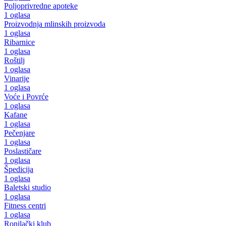
Poljoprivredne apoteke
1 oglasa
Proizvodnja mlinskih proizvoda
1 oglasa
Ribarnice
1 oglasa
Roštilj
1 oglasa
Vinarije
1 oglasa
Voće i Povrće
1 oglasa
Kafane
1 oglasa
Pečenjare
1 oglasa
Poslastičare
1 oglasa
Špedicija
1 oglasa
Baletski studio
1 oglasa
Fitness centri
1 oglasa
Ronilački klub