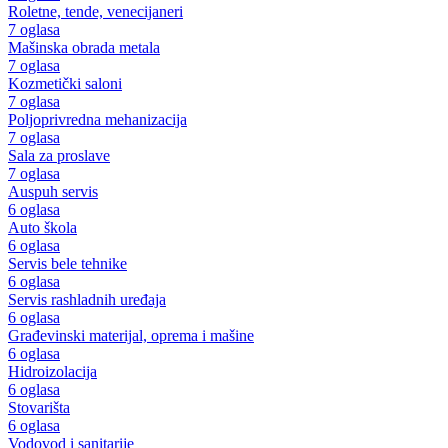
Roletne, tende, venecijaneri
7 oglasa
Mašinska obrada metala
7 oglasa
Kozmetički saloni
7 oglasa
Poljoprivredna mehanizacija
7 oglasa
Sala za proslave
7 oglasa
Auspuh servis
6 oglasa
Auto škola
6 oglasa
Servis bele tehnike
6 oglasa
Servis rashladnih uređaja
6 oglasa
Građevinski materijal, oprema i mašine
6 oglasa
Hidroizolacija
6 oglasa
Stovarišta
6 oglasa
Vodovod i sanitarije