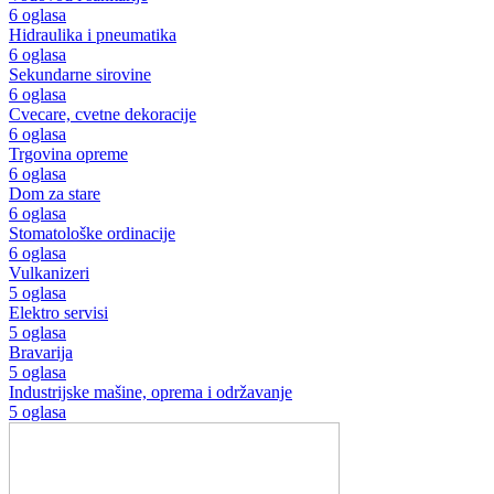
6 oglasa
Hidraulika i pneumatika
6 oglasa
Sekundarne sirovine
6 oglasa
Cvecare, cvetne dekoracije
6 oglasa
Trgovina opreme
6 oglasa
Dom za stare
6 oglasa
Stomatološke ordinacije
6 oglasa
Vulkanizeri
5 oglasa
Elektro servisi
5 oglasa
Bravarija
5 oglasa
Industrijske mašine, oprema i održavanje
5 oglasa