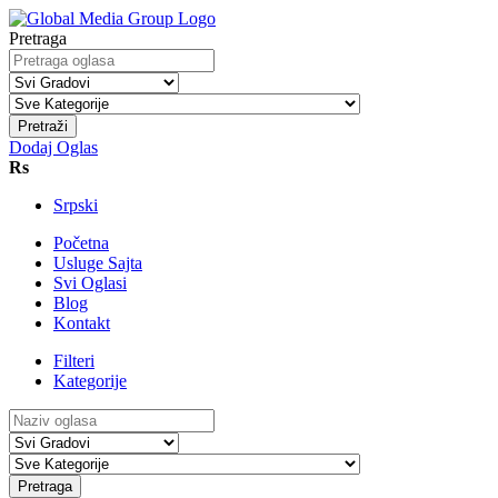
Pretraga
Pretraži
Dodaj Oglas
Rs
Srpski
Početna
Usluge Sajta
Svi Oglasi
Blog
Kontakt
Filteri
Kategorije
Pretraga