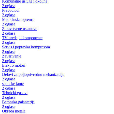
Komunalne usluge i okolina
2 oglasa
Prevodioci
2 oglasa
Medicinska oprema
2 oglasa
Zdravstvene ustanove
2 oglasa
TV uređaji i komponente
2 oglasa
Servis i popravka kompresora
2 oglasa
Zavarivanje
2 oglasa
Elektro motori
2 oglasa
Delovi za poljoprivrednu mehanizaciju
2 oglasa
septicke jame
2 oglasa
Tehnicki gasovi
2 oglasa
Betonska galanterija
2 oglasa
Obrada metala