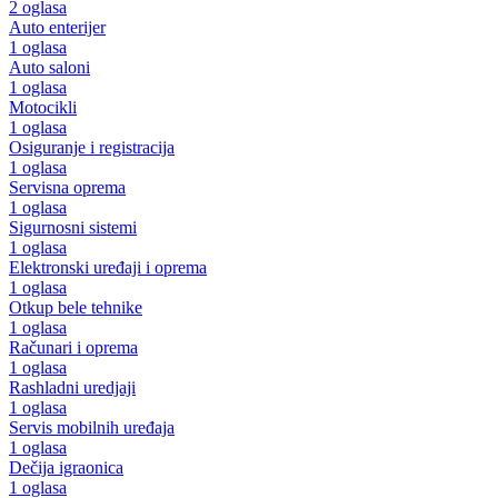
2 oglasa
Auto enterijer
1 oglasa
Auto saloni
1 oglasa
Motocikli
1 oglasa
Osiguranje i registracija
1 oglasa
Servisna oprema
1 oglasa
Sigurnosni sistemi
1 oglasa
Elektronski uređaji i oprema
1 oglasa
Otkup bele tehnike
1 oglasa
Računari i oprema
1 oglasa
Rashladni uredjaji
1 oglasa
Servis mobilnih uređaja
1 oglasa
Dečija igraonica
1 oglasa