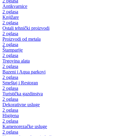
2 oglasa
Antikvarnice
2 oglasa
Knjižare
2 oglasa
Ostali tehnički proizvodi
2 oglasa
Proizvodi od metala
2 oglasa
Štamparije
2 oglasa
Trgovina alata
2 oglasa
Bazeni i Aqua parkovi
2 oglasa
Smeštaj i Restoran
2 oglasa
Turistička gazdinstva
2 oglasa
Dekorativne usluge
2 oglasa
Higijena
2 oglasa
Kamenorezačke usluge
2 oglasa