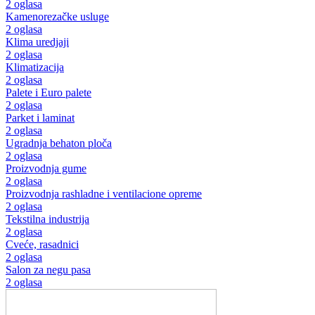
2 oglasa
Kamenorezačke usluge
2 oglasa
Klima uredjaji
2 oglasa
Klimatizacija
2 oglasa
Palete i Euro palete
2 oglasa
Parket i laminat
2 oglasa
Ugradnja behaton ploča
2 oglasa
Proizvodnja gume
2 oglasa
Proizvodnja rashladne i ventilacione opreme
2 oglasa
Tekstilna industrija
2 oglasa
Cveće, rasadnici
2 oglasa
Salon za negu pasa
2 oglasa