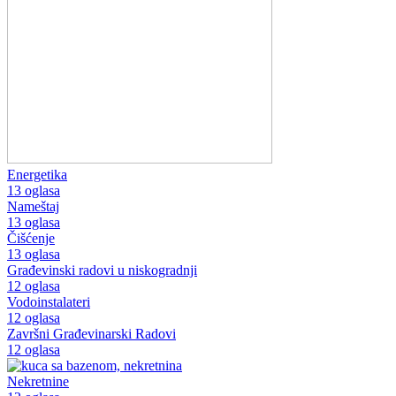
Energetika
13 oglasa
Nameštaj
13 oglasa
Čišćenje
13 oglasa
Građevinski radovi u niskogradnji
12 oglasa
Vodoinstalateri
12 oglasa
Završni Građevinarski Radovi
12 oglasa
Nekretnine