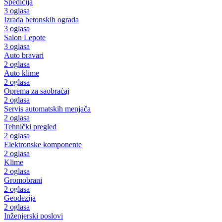
Špedicija
3 oglasa
Izrada betonskih ograda
3 oglasa
Salon Lepote
3 oglasa
Auto bravari
2 oglasa
Auto klime
2 oglasa
Oprema za saobraćaj
2 oglasa
Servis automatskih menjača
2 oglasa
Tehnički pregled
2 oglasa
Elektronske komponente
2 oglasa
Klime
2 oglasa
Gromobrani
2 oglasa
Geodezija
2 oglasa
Inženjerski poslovi