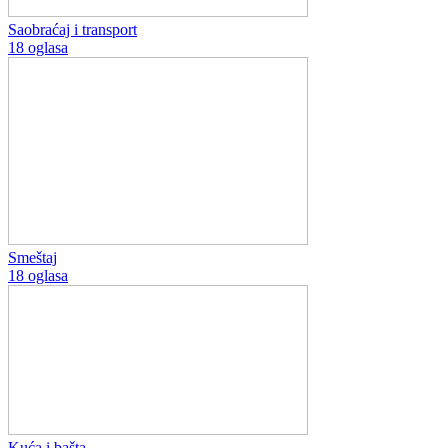
Saobraćaj i transport
18 oglasa
Smeštaj
18 oglasa
Kuća i bašta