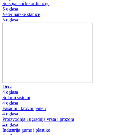
Specijalističke ordinacije
5 oglasa
Veterinarske stanice
5 oglasa
Deca
4 oglasa
Solarni sistemi
4 oglasa
Fasadni i krovni paneli
4 oglasa
Proizvodnja i ugradnja vrata i prozora
4 oglasa
Industrija gume i plastike