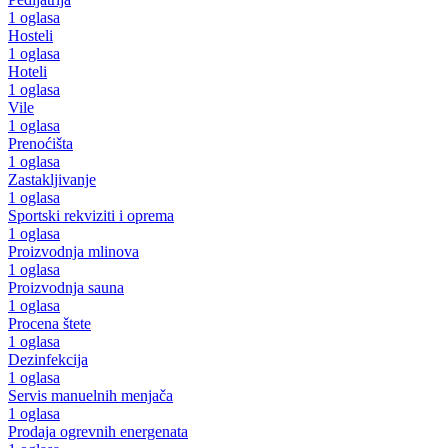
1 oglasa
Hosteli
1 oglasa
Hoteli
1 oglasa
Vile
1 oglasa
Prenoćišta
1 oglasa
Zastakljivanje
1 oglasa
Sportski rekviziti i oprema
1 oglasa
Proizvodnja mlinova
1 oglasa
Proizvodnja sauna
1 oglasa
Procena štete
1 oglasa
Dezinfekcija
1 oglasa
Servis manuelnih menjača
1 oglasa
Prodaja ogrevnih energenata