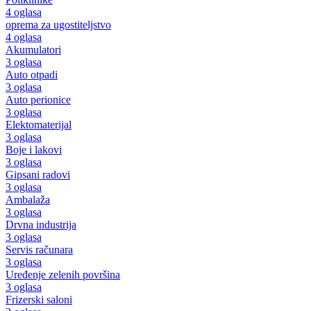
4 oglasa
oprema za ugostiteljstvo
4 oglasa
Akumulatori
3 oglasa
Auto otpadi
3 oglasa
Auto perionice
3 oglasa
Elektomaterijal
3 oglasa
Boje i lakovi
3 oglasa
Gipsani radovi
3 oglasa
Ambalaža
3 oglasa
Drvna industrija
3 oglasa
Servis računara
3 oglasa
Uređenje zelenih površina
3 oglasa
Frizerski saloni