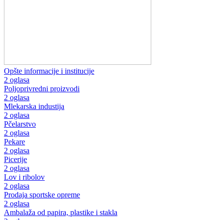
Opšte informacije i institucije
2 oglasa
Poljoprivredni proizvodi
2 oglasa
Mlekarska industija
2 oglasa
Pčelarstvo
2 oglasa
Pekare
2 oglasa
Picerije
2 oglasa
Lov i ribolov
2 oglasa
Prodaja sportske opreme
2 oglasa
Ambalaža od papira, plastike i stakla