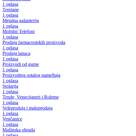
1 oglasa
Teretane
1 oglasa
Metalna galanterija
1 oglasa
Mobilni Telefoni
1 oglasa
Prodaja farmaceutskih proizvoda
1 oglasa
Prodaja lanaca
1 oglasa
Proizvodi od gume
1 oglasa
Proizvodnja ostalog nameštaja
1 oglasa
Stolarija
1 oglasa
Tende, Venecijaneri i Roletne
1 oglasa
Veleprodaja i maloprodaja
1 oglasa
Venčanice
1 oglasa
Mašinska obrada
1 oglasa