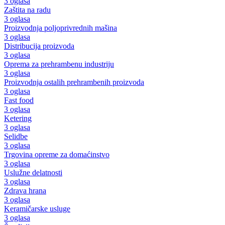
3 oglasa
Zaštita na radu
3 oglasa
Proizvodnja poljoprivrednih mašina
3 oglasa
Distribucija proizvoda
3 oglasa
Oprema za prehrambenu industriju
3 oglasa
Proizvodnja ostalih prehrambenih proizvoda
3 oglasa
Fast food
3 oglasa
Ketering
3 oglasa
Selidbe
3 oglasa
Trgovina opreme za domaćinstvo
3 oglasa
Uslužne delatnosti
3 oglasa
Zdrava hrana
3 oglasa
Keramičarske usluge
3 oglasa