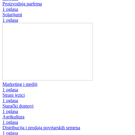
Proizvodnja parfema
1 oglasa
Solarijumi
1 oglasa
Marketing i mediji
1 oglasa
Strani jezici
1 oglasa
Starački domovi
1 oglasa
Agrikultura
1 oglasa
Distribucija i prodaja povrtarskih semena
1 oglasa