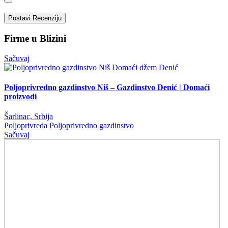
Postavi Recenziju
Firme u Blizini
Sačuvaj
Poljoprivredno gazdinstvo Niš – Gazdinstvo Denić | Domaći
proizvodi
Šarlinac, Srbija
Poljoprivreda
Poljoprivredno gazdinstvo
Sačuvaj