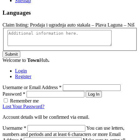
Sitemap
Languages
Claim listing:
Prodaja i ugradnja auto stakala – Plava Laguna – Niš
Submit
Welcome to
Town
Hub
.
Login
Register
Username or Email Address
*
Password
*
Log In
Remember me
Lost Your Password?
Account details will be confirmed via email.
Username
*
You can use letters,
numbers and periods and at least 6 characters or more
Email