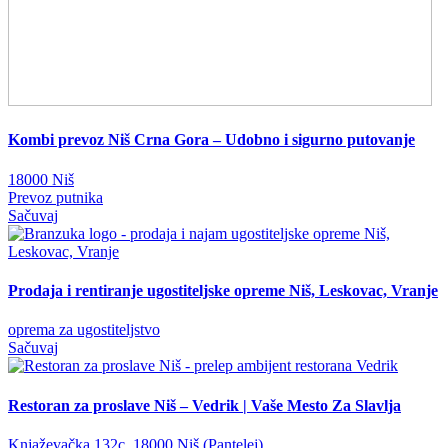
Kombi prevoz Niš Crna Gora – Udobno i sigurno putovanje
18000 Niš
Prevoz putnika
Sačuvaj
Prodaja i rentiranje ugostiteljske opreme Niš, Leskovac, Vranje
oprema za ugostiteljstvo
Sačuvaj
Restoran za proslave Niš – Vedrik | Vaše Mesto Za Slavlja
Knjaževačka 132c, 18000 Niš (Pantelej)