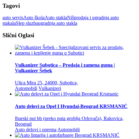
Tagovi
auto servis
Auto škola
Auto stakla
Niš
prodaja i ugradnja auto
stakala
Slep sluzba
ugradnja auto stakla
Slični Oglasi
Vulkanizer Subotica – Prodaja i zamena guma |
Vulkanizer Šebek
Ulica Mira 25, 24000, Subotica,
Automobili
Vulkanizeri
Auto delovi za Opel I Hyundai-Beograd KRSMANIĆ
Ibarski put bb (preko puta groblja Orlovača), Rakovica,
Beograd
Auto delovi i oprema
Automobili