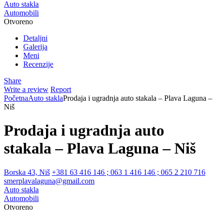
Auto stakla
Automobili
Otvoreno
Detaljni
Galerija
Meni
Recenzije
Share
Write a review
Report
Početna
Auto stakla
Prodaja i ugradnja auto stakala – Plava Laguna –
Niš
Prodaja i ugradnja auto
stakala – Plava Laguna – Niš
Borska 43, Niš
+381 63 416 146 ; 063 1 416 146 ; 065 2 210 716
smerplavalaguna@gmail.com
Auto stakla
Automobili
Otvoreno