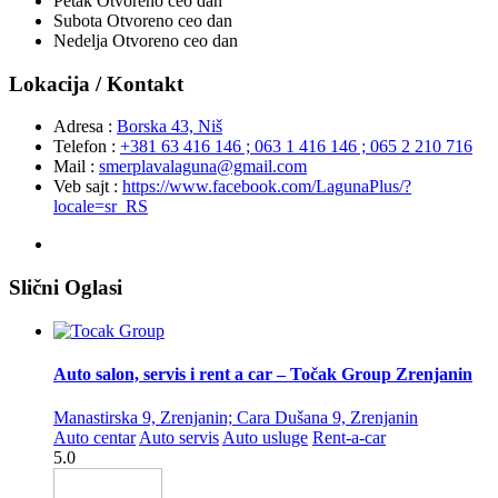
Petak
Otvoreno ceo dan
Subota
Otvoreno ceo dan
Nedelja
Otvoreno ceo dan
Lokacija / Kontakt
Adresa :
Borska 43, Niš
Telefon :
+381 63 416 146 ; 063 1 416 146 ; 065 2 210 716
Mail :
smerplavalaguna@gmail.com
Veb sajt :
https://www.facebook.com/LagunaPlus/?
locale=sr_RS
Slični Oglasi
Auto salon, servis i rent a car – Točak Group Zrenjanin
Manastirska 9, Zrenjanin; Cara Dušana 9, Zrenjanin
Auto centar
Auto servis
Auto usluge
Rent-a-car
5.0