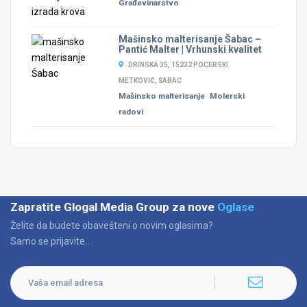
Građevinarstvo
Mašinsko malterisanje Šabac –
Pantić Malter | Vrhunski kvalitet
DRINSKA 35, 15232 POCERSKI
METKOVIĆ, ŠABAC
Mašinsko malterisanje
Molerski
radovi
Zapratite Glogal Media Group za nove
Oglase
Želite da budete obavešteni o novim oglasima?
Samo se prijavite..