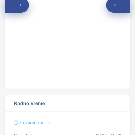
Ma
Sa
N
M
Radno Vreme
Zatvoreno
UTC + 1