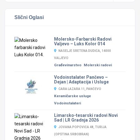
Slični Oglasi
Molersko-Farbarski Radovi
Valjevo – Luks Kolor 014
NASELJE SRETENA DUDIĆA, 14000
VALJEVO
Građevinarstvo
Molerski radovi
Vodoinstalater Pančevo –
Dejan | Adaptacija i Usluge
CARA LAZARA 11, PANČEVO
Keramičarske usluge
Vodoinstalateri
Limarsko-tesarski radovi Novi
Sad | LR Gradnja 2026
JOVANA POPOVIĆA 48, TURIJA
(OPŠTINA SRBOBRAN)