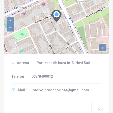
+
−
i
Adresa :
Partizanskih baza br. 3, Novi Sad
Telefon :
063/8499012
Mail :
radivojprodanovic44@gmail.com