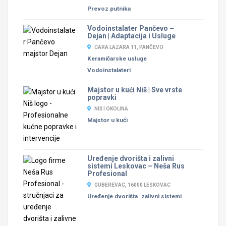
Prevoz putnika
Vodoinstalater Pančevo –
Dejan | Adaptacija i Usluge
CARA LAZARA 11, PANČEVO
Keramičarske usluge
Vodoinstalateri
Majstor u kući Niš | Sve vrste
popravki
NIŠ I OKOLINA
Majstor u kući
Uređenje dvorišta i zalivni
sistemi Leskovac – Neša Rus
Profesional
GUBEREVAC, 16000 LESKOVAC
Uređenje dvorišta
zalivni sistemi