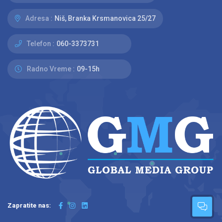
Adresa :
Niš, Branka Krsmanovica 25/27
Telefon :
060-3373731
Radno Vreme :
09-15h
Zapratite nas: