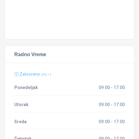
N
M
Radno Vreme
Zatvoreno
UTC + 1
Ponedeljak
09:00 - 17:00
Utorak
09:00 - 17:00
Sreda
09:00 - 17:00
Četvrtak
09:00 - 17:00