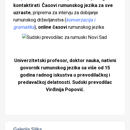
kontaktirati
.
Časovi rumunskog jezika za sve
uzraste
, priprema za intervju za dobijanje
rumunskog državljanstva (
konverzacija i
gramatika
),
online časovi
rumunskog jezika.
Univerzitetski profesor, doktor nauka, nativni
govornik rumunskog jezika sa više od 15
godina radnog iskustva u prevodilačkoj i
predavačkoj delatnosti. Sudski prevodilac
Virđinija Popović.
Galerija Slika