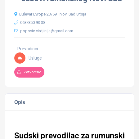
Bulevar Evrope 23/59 , Novi Sad Srbija
063/850 93 38
popovic.virdjinija@gmail.com
Prevodioci
Usluge
Zatvoreno
Opis
Sudski prevodilac za rumunski