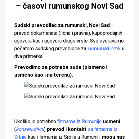
– časovi rumunskog Novi Sad
Sudski prevodilac za rumunski, Novi Sad
–
prevod dokumenata (lična i pravna), kupoprodajnih
ugovora kao i ugovora druge vrste. Sve overavamo
pečatom sudskog prevodioca za
rumunski
jezik
u
dva primerka.
Prevodimo za potrebe suda (pismeno i
usmeno kao i na terenu).
Ukoliko je potrebno
firmama iz Rumunije
usmeni
(
konsekutivni
)
prevod i kontakt
sa firmama iz
Srbije
kao i firmama iz Srbije u Rumuniji,
mogu nas