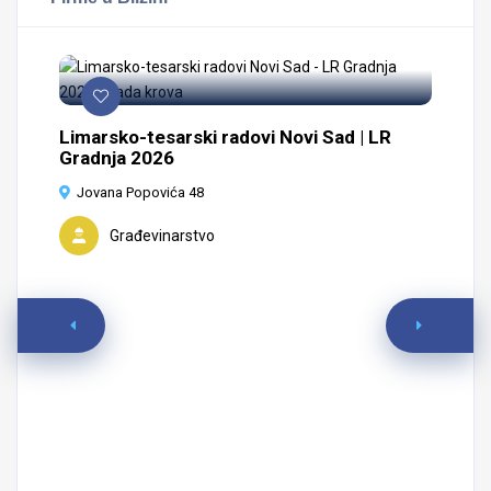
Limarsko-tesarski radovi Novi Sad | LR
Gradnja 2026
Jovana Popovića 48
Građevinarstvo
Ma
Sa