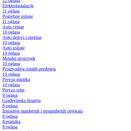
12 oglasa
Elektroinstalacije
11 oglasa
Pogrebne usluge
11 oglasa
Auto centar
10 oglasa
Auto delovi i oprema
10 oglasa
Auto usluge
10 oglasa
Metalni proizvodi
10 oglasa
Proizvodnja ostalih predmeta
10 oglasa
Prevoz putnika
10 oglasa
Prevoz robe
9 oglasa
Građevinska limarija
8 oglasa
Izgradnja stambenih i nestambenih objekata
8 oglasa
Keramika
8 oglasa