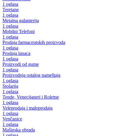
1 oglasa
Teretane
1 oglasa
Metalna galanterija
1 oglasa
Mobilni Telefoni
1 oglasa
Prodaja farmaceutskih proizvoda
1 oglasa
Prodaja lanaca
1 oglasa
Proizvodi od gume
1 oglasa
Proizvodnja ostalog nameštaja
1 oglasa
Stolarija
1 oglasa
Tende, Venecijaneri i Roletne
1 oglasa
Veleprodaja i maloprodaja
1 oglasa
Venčanice
1 oglasa
Mašinska obrada
1 oglasa