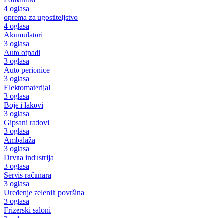
4 oglasa
oprema za ugostiteljstvo
4 oglasa
Akumulatori
3 oglasa
Auto otpadi
3 oglasa
Auto perionice
3 oglasa
Elektomaterijal
3 oglasa
Boje i lakovi
3 oglasa
Gipsani radovi
3 oglasa
Ambalaža
3 oglasa
Drvna industrija
3 oglasa
Servis računara
3 oglasa
Uređenje zelenih površina
3 oglasa
Frizerski saloni