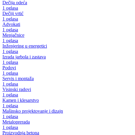
Dečija odeća
1 oglasa
Dečiji vrtić
1 oglasa
Advokati
1 oglasa
Menjačnice
1 oglasa
Inženjering u energetici
1 oglasa
Izrada jarbola i zastava
1 oglasa
Podovi
1 oglasa
Servis i montaža
1 oglasa
Visinski radovi
1 oglasa
Kamen i klesarstvo
1 oglasa
Mašinsko projektovanje i dizajn
1 oglasa
Metaloprerada
1 oglasa
Proizvodnja betona