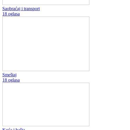
Saobraćaj i transport
18 oglasa
Smeštaj
18 oglasa
Kuća i bašta