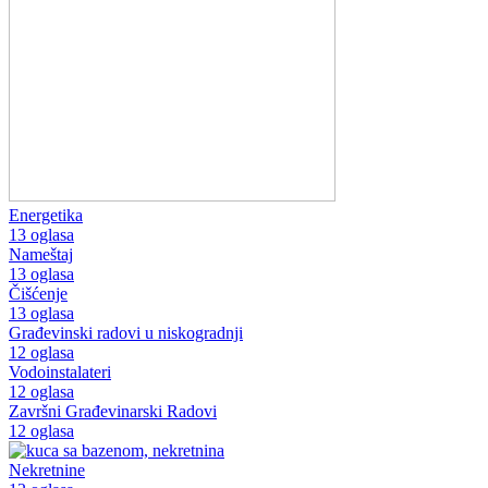
Energetika
13 oglasa
Nameštaj
13 oglasa
Čišćenje
13 oglasa
Građevinski radovi u niskogradnji
12 oglasa
Vodoinstalateri
12 oglasa
Završni Građevinarski Radovi
12 oglasa
Nekretnine