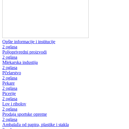
Opšte informacije i institucije
2 oglasa
Poljoprivredni proizvodi
2 oglasa
Mlekarska industija
2 oglasa
Pčelarstvo
2 oglasa
Pekare
2 oglasa
Picerije
2 oglasa
Lov i ribolov
2 oglasa
Prodaja sportske opreme
2 oglasa
Ambalaža od papira, plastike i stakla