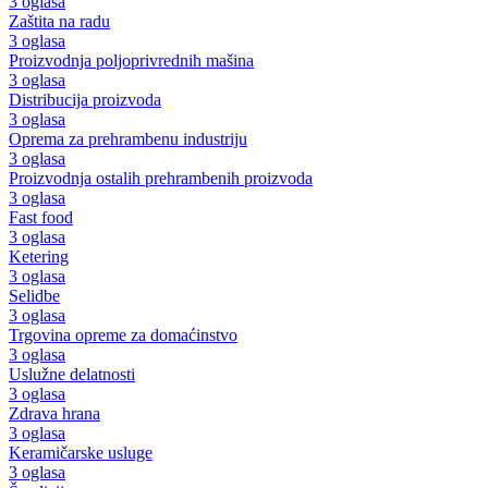
3 oglasa
Zaštita na radu
3 oglasa
Proizvodnja poljoprivrednih mašina
3 oglasa
Distribucija proizvoda
3 oglasa
Oprema za prehrambenu industriju
3 oglasa
Proizvodnja ostalih prehrambenih proizvoda
3 oglasa
Fast food
3 oglasa
Ketering
3 oglasa
Selidbe
3 oglasa
Trgovina opreme za domaćinstvo
3 oglasa
Uslužne delatnosti
3 oglasa
Zdrava hrana
3 oglasa
Keramičarske usluge
3 oglasa