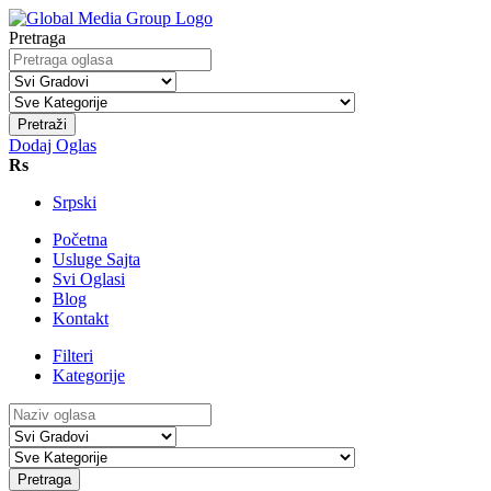
Pretraga
Pretraži
Dodaj Oglas
Rs
Srpski
Početna
Usluge Sajta
Svi Oglasi
Blog
Kontakt
Filteri
Kategorije
Pretraga