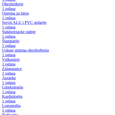
Obezbeđenje
1 oglasa
Oprema za biroe
1 oglasa
Servis ALU i PVC stolarije
1 oglasa
Staklorezacke radnje
1 oglasa
Štamparije
1 oglasa
Usluge sistema obezbedjenja
1 oglasa
Vulkanizer
1 oglasa
Zalagaonice
1 oglasa
Apoteke
1 oglasa
Ginekologija
1 oglasa
Kardiologija
1 oglasa
Logopedija
1 oglasa
Pedijatrija