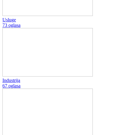
Usluge
73 oglasa
Industrija
67 oglasa