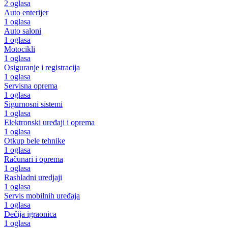
2 oglasa
Auto enterijer
1 oglasa
Auto saloni
1 oglasa
Motocikli
1 oglasa
Osiguranje i registracija
1 oglasa
Servisna oprema
1 oglasa
Sigurnosni sistemi
1 oglasa
Elektronski uređaji i oprema
1 oglasa
Otkup bele tehnike
1 oglasa
Računari i oprema
1 oglasa
Rashladni uredjaji
1 oglasa
Servis mobilnih uređaja
1 oglasa
Dečija igraonica
1 oglasa