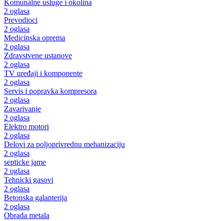
Komunalne usluge i okolina
2 oglasa
Prevodioci
2 oglasa
Medicinska oprema
2 oglasa
Zdravstvene ustanove
2 oglasa
TV uređaji i komponente
2 oglasa
Servis i popravka kompresora
2 oglasa
Zavarivanje
2 oglasa
Elektro motori
2 oglasa
Delovi za poljoprivrednu mehanizaciju
2 oglasa
septicke jame
2 oglasa
Tehnicki gasovi
2 oglasa
Betonska galanterija
2 oglasa
Obrada metala