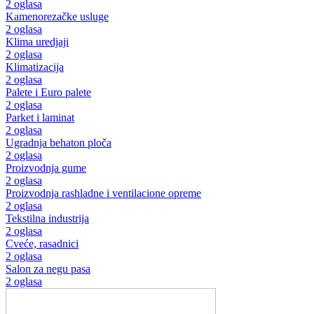
2 oglasa
Kamenorezačke usluge
2 oglasa
Klima uredjaji
2 oglasa
Klimatizacija
2 oglasa
Palete i Euro palete
2 oglasa
Parket i laminat
2 oglasa
Ugradnja behaton ploča
2 oglasa
Proizvodnja gume
2 oglasa
Proizvodnja rashladne i ventilacione opreme
2 oglasa
Tekstilna industrija
2 oglasa
Cveće, rasadnici
2 oglasa
Salon za negu pasa
2 oglasa