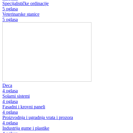
Specijalističke ordinacije
5 oglasa
Veterinarske stanice
5 oglasa
Deca
4 oglasa
Solarni sistemi
4 oglasa
Fasadni i krovni paneli
4 oglasa
Proizvodnja i ugradnja vrata i prozora
4 oglasa
Industrija gume i plastike