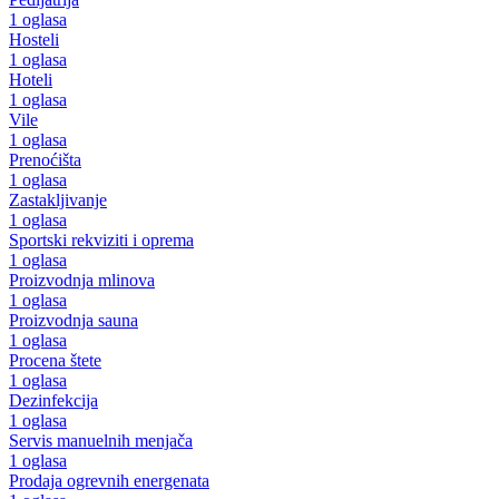
1 oglasa
Hosteli
1 oglasa
Hoteli
1 oglasa
Vile
1 oglasa
Prenoćišta
1 oglasa
Zastakljivanje
1 oglasa
Sportski rekviziti i oprema
1 oglasa
Proizvodnja mlinova
1 oglasa
Proizvodnja sauna
1 oglasa
Procena štete
1 oglasa
Dezinfekcija
1 oglasa
Servis manuelnih menjača
1 oglasa
Prodaja ogrevnih energenata