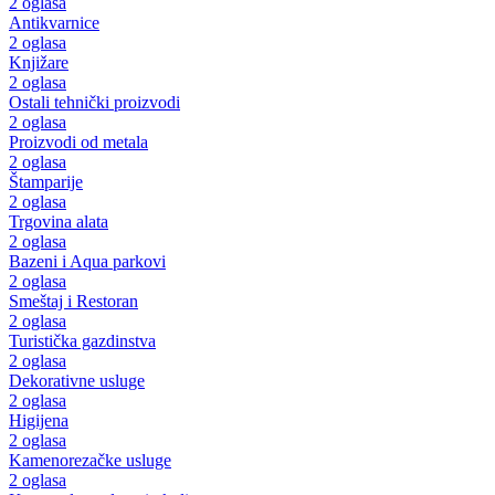
2 oglasa
Antikvarnice
2 oglasa
Knjižare
2 oglasa
Ostali tehnički proizvodi
2 oglasa
Proizvodi od metala
2 oglasa
Štamparije
2 oglasa
Trgovina alata
2 oglasa
Bazeni i Aqua parkovi
2 oglasa
Smeštaj i Restoran
2 oglasa
Turistička gazdinstva
2 oglasa
Dekorativne usluge
2 oglasa
Higijena
2 oglasa
Kamenorezačke usluge
2 oglasa