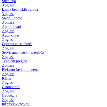
Špedicija
3 oglasa
Izrada betonskih ograda
3 oglasa
Salon Lepote
3 oglasa
Auto bravari
2 oglasa
Auto klime
2 oglasa
Oprema za saobraćaj
2 oglasa
Servis automatskih menjača
2 oglasa
Tehnički pregled
2 oglasa
Elektronske komponente
2 oglasa
Klime
2 oglasa
Gromobrani
2 oglasa
Geodezija
2 oglasa
Inženjerski poslovi