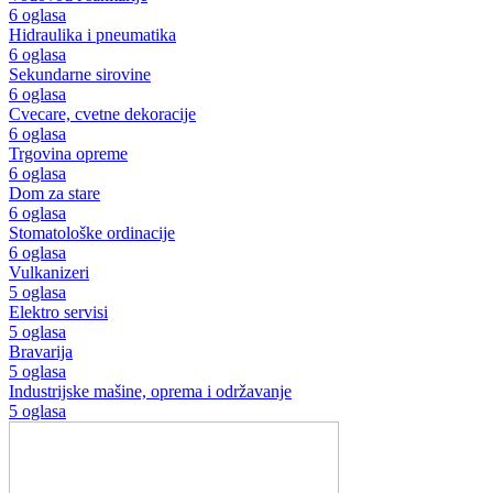
6 oglasa
Hidraulika i pneumatika
6 oglasa
Sekundarne sirovine
6 oglasa
Cvecare, cvetne dekoracije
6 oglasa
Trgovina opreme
6 oglasa
Dom za stare
6 oglasa
Stomatološke ordinacije
6 oglasa
Vulkanizeri
5 oglasa
Elektro servisi
5 oglasa
Bravarija
5 oglasa
Industrijske mašine, oprema i održavanje
5 oglasa