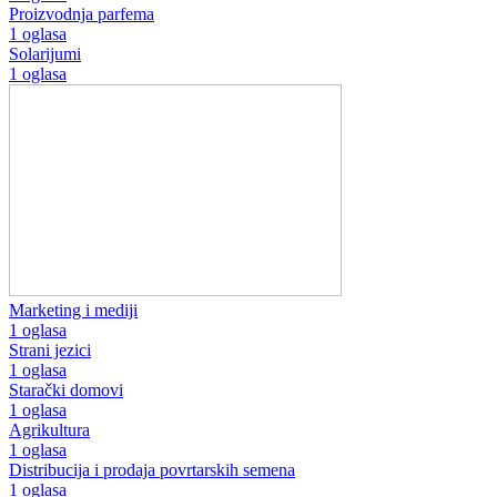
Proizvodnja parfema
1 oglasa
Solarijumi
1 oglasa
Marketing i mediji
1 oglasa
Strani jezici
1 oglasa
Starački domovi
1 oglasa
Agrikultura
1 oglasa
Distribucija i prodaja povrtarskih semena
1 oglasa