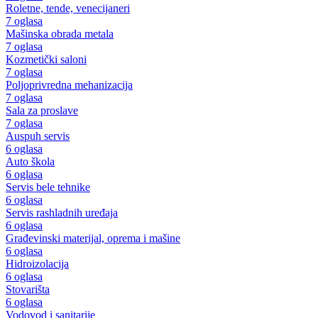
Roletne, tende, venecijaneri
7 oglasa
Mašinska obrada metala
7 oglasa
Kozmetički saloni
7 oglasa
Poljoprivredna mehanizacija
7 oglasa
Sala za proslave
7 oglasa
Auspuh servis
6 oglasa
Auto škola
6 oglasa
Servis bele tehnike
6 oglasa
Servis rashladnih uređaja
6 oglasa
Građevinski materijal, oprema i mašine
6 oglasa
Hidroizolacija
6 oglasa
Stovarišta
6 oglasa
Vodovod i sanitarije