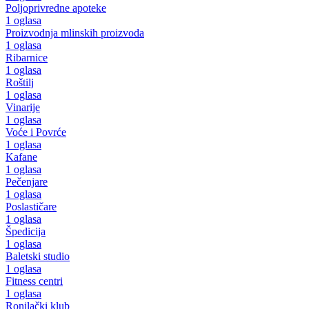
Poljoprivredne apoteke
1 oglasa
Proizvodnja mlinskih proizvoda
1 oglasa
Ribarnice
1 oglasa
Roštilj
1 oglasa
Vinarije
1 oglasa
Voće i Povrće
1 oglasa
Kafane
1 oglasa
Pečenjare
1 oglasa
Poslastičare
1 oglasa
Špedicija
1 oglasa
Baletski studio
1 oglasa
Fitness centri
1 oglasa
Ronilački klub