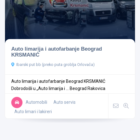
Auto limarija i autofarbanje Beograd
KRSMANIĆ
Ibarski put bb (preko puta groblja Orlovača)
Auto limarija i autofarbanje Beograd KRSMANIĆ
Dobrodošli u „Auto limarija i ...
Beograd
Rakovica
Automobili
Auto servis
Auto limari i lakireri