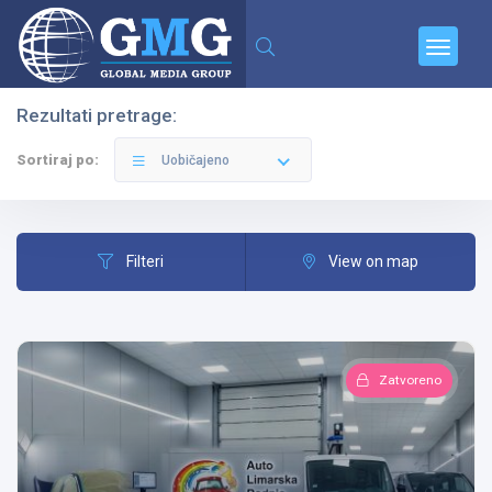
Rezultati pretrage:
Filteri
Kategorije
Sortiraj po:
Uobičajeno
Filteri
View on map
Svi Gradovi
Zatvoreno
Sve Kategorije
Pretraga